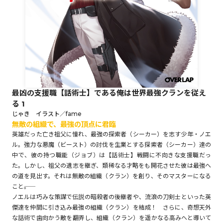
ロサージュノベルス
コミックガルド
最凶の支援職【話術士】である俺は世界最強クランを従え
る 1
コミッククリエ
じゃき イラスト／fame
無敵の組織で、最強の頂点に君臨
英雄だった亡き祖父に憧れ、最強の探索者（シーカー）を志す少年・ノエ
ル。強力な悪魔（ビースト）の討伐を生業とする探索者（シーカー）達の
中で、彼の持つ職能（ジョブ）は【話術士】――戦闘に不向きな支援職だっ
リキューレ
た。しかし、祖父の遺志を継ぎ、類稀なる才略をも開花させた彼は最強へ
の道を見出す。それは無敵の組織（クラン）を創り、そのマスターになる
こと――。
ノエルは巧みな策謀で伝説の暗殺者の後継者や、流浪の刀剣士といった英
傑達を仲間に引き込み最強の組織（クラン）を結成！ さらに、奇想天外
コミックパルフェ
な話術で歯向かう敵を翻弄し、組織（クラン）を遥かなる高みへと導いて