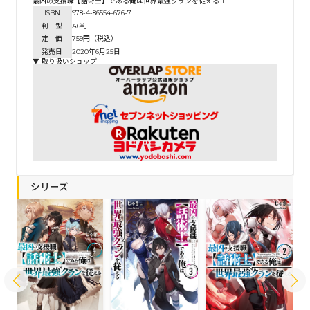
最凶の支援職【話術士】である俺は世界最強クランを従える 1
ISBN
978-4-86554-676-7
判 型
A6判
定 価
759円（税込）
発売日
2020年6月25日
▼ 取り扱いショップ
シリーズ