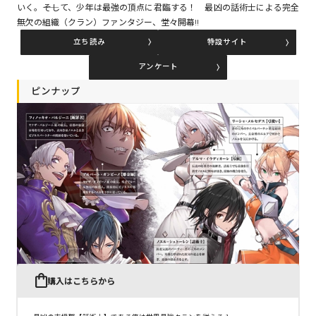
いく。――そして、少年は最強の頂点に君臨する！ 最凶の話術士による完全
無欠の組織（クラン）ファンタジー、堂々開幕!!
立ち読み
特設サイト
コミックエッセイ
アンケート
閉じる
ピンナップ
購入はこちらから