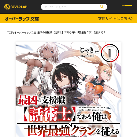
文庫サイトはこちら
コミック
ライトノベル
コミックガルド
文庫
最凶の支援職【話術士】である俺は世界最強クランを従える 1
TOP
オーバーラップ文庫
コミッククリエ
ノベルス
LiQulle
ノベルスf
ラブパルフェ
ロサージュノベルス
その他
通販・NEWS
コミックエッセイ
OVERLAP STORE
ポケットモンスター
オーバーラップ広報室
アニメ
ゲーム
企業
会社概要
オーバーラップ文庫
採用情報
アクセス
オーバーラップホールディングス
お問い合わせはこちら
オーバーラップノベルス
オーバーラップノベルスf