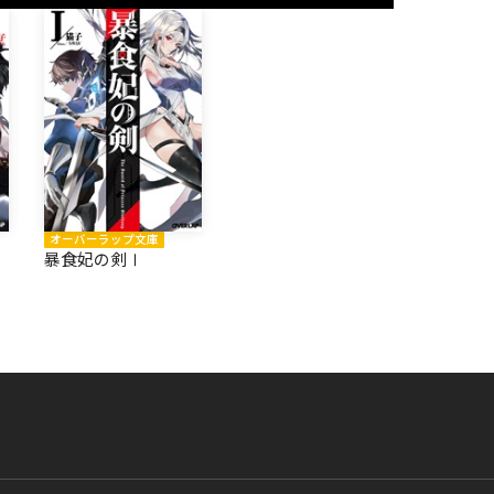
オーバーラップ文庫
暴食妃の剣Ⅰ