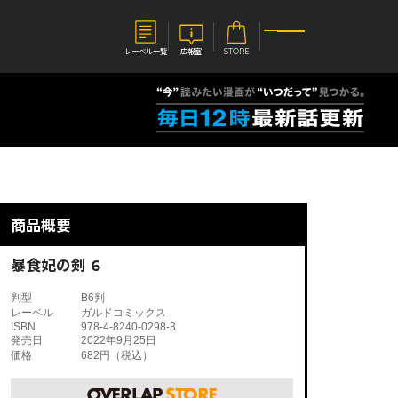
レーベル一覧
広報室
STORE
S
企業
E
会社概要
報室
採用情報
アクセス
商品概要
オーバーラップホールディングス
ベルス
コミックガルド
お問い合わせはこちら
暴食妃の剣 6
判型
B6判
レーベル
ガルドコミックス
ISBN
978-4-8240-0298-3
発売日
2022年9月25日
価格
682円（税込）
コミックエッセイ