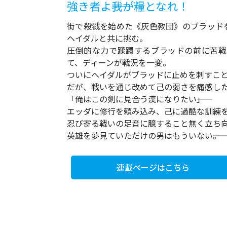
強き者よ――我が糧となれ！
街で殺戮を始めた《灰色教団》のブラッド
ヘイダルと共に挑む。
圧倒的な力で蹂躙するブラッドの前に苦戦
て、ディーンが戦況を一変。
ついにヘイダルがブラッドに止めを刺すこ
だが、戦いを通じ改めて己の弱さを痛感した
「俺はこの剣に見合う漢になりたい――」
エッダに修行を頼み込み、己に過酷な訓練
忍び寄る戦いの足音に臆すること無く立ち
英雄を夢見ていただけの男はもういない――。
連載ページはこちら