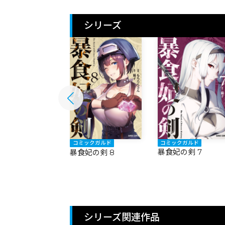
シリーズ
ックガルド
コミックガルド
コミックガルド
妃の剣 9
暴食妃の剣 7
暴食妃の剣 8
シリーズ関連作品