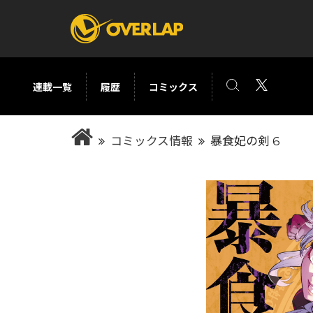
連載一覧
履歴
コミックス
コミック
ライトノベ
コミックス情報
暴食妃の剣 6
コミックガルド
文庫
コミッククリエ
ノベルス
LiQulle
ノベルスf
ラブパルフェ
ロサージュノベル
オーバーラップ文庫
オーバ
コミッククリエ