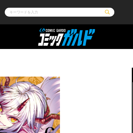
ル
その他
通販・NEW
コミックエッセイ
OVERLAP STOR
ポケットモンスター
オーバーラップ広
アニメ
ス
ゲーム
ーラップノベルス
オーバーラップノベルスf
ロサージュノ
リキューレ
コミックパルフェ