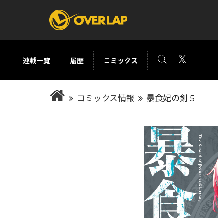
連載一覧
履歴
コミックス
コミック
ライトノベ
コミックス情報
暴食妃の剣 5
コミックガルド
文庫
コミッククリエ
ノベルス
LiQulle
ノベルスf
ラブパルフェ
ロサージュノベル
オーバーラップ文庫
オーバ
コミッククリエ