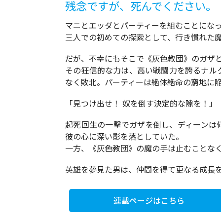
残念ですが、死んでください。
マニとエッダとパーティーを組むことにな
三人での初めての探索として、行き慣れた
だが、不幸にもそこで《灰色教団》のガザと
その狂信的な力は、高い戦闘力を誇るナル
なく敗北。パーティーは絶体絶命の窮地に
「見つけ出せ！ 奴を倒す決定的な隙を！」
起死回生の一撃でガザを倒し、ディーンは
彼の心に深い影を落としていた。
一方、《灰色教団》の魔の手は止むことなく街
英雄を夢見た男は、仲間を得て更なる成長
連載ページはこちら