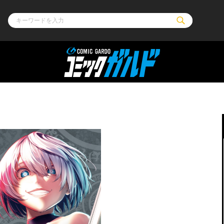
ル
その他
通販・NEW
コミックエッセイ
OVERLAP STOR
ポケットモンスター
オーバーラップ広
アニメ
ス
ゲーム
ーラップノベルス
オーバーラップノベルスf
ロサージュノ
リキューレ
コミックパルフェ