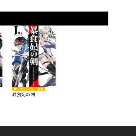
オーバーラップ文庫
暴食妃の剣Ⅰ