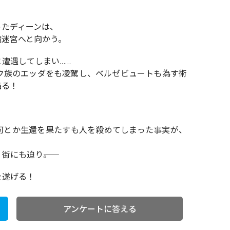
ったディーンは、
魔迷宮へと向かう。
遭遇してしまい……
ク族のエッダをも凌駕し、ベルゼビュートも為す術
陥る！
何とか生還を果たすも人を殺めてしまった事実が、
にも迫り――。
を遂げる！
アンケートに答える