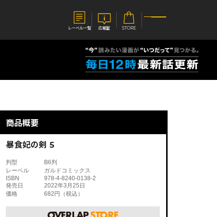
レーベル一覧
広報室
STORE
S
企業
E
会社概要
報室
採用情報
アクセス
商品概要
オーバーラップホールディングス
ベルス
コミックガルド
お問い合わせはこちら
暴食妃の剣 5
判型
B6判
レーベル
ガルドコミックス
ISBN
978-4-8240-0138-2
発売日
2022年3月25日
価格
682円（税込）
コミックエッセイ