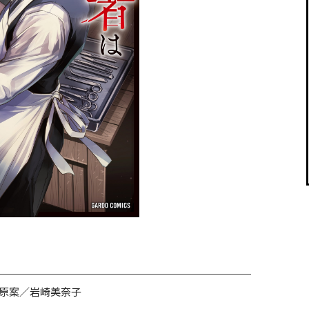
閉じる
原案／岩崎美奈子