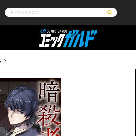
ル
その他
通販・NEW
 2
コミックエッセイ
OVERLAP STOR
ポケットモンスター
オーバーラップ広
アニメ
ス
ゲーム
ーラップノベルス
オーバーラップノベルスf
ロサージュノ
リキューレ
コミックパルフェ