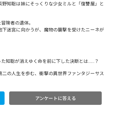
荻野知聡は妹にそっくりな少女ミルと「復讐屋」と
た冒険者の遺体。
地下迷宮に向かうが、魔物の襲撃を受けたニーネが
った知聡が消えゆく命を前に下した決断とは……？
第二の人生を歩む、衝撃の異世界ファンタジーサス
アンケートに答える