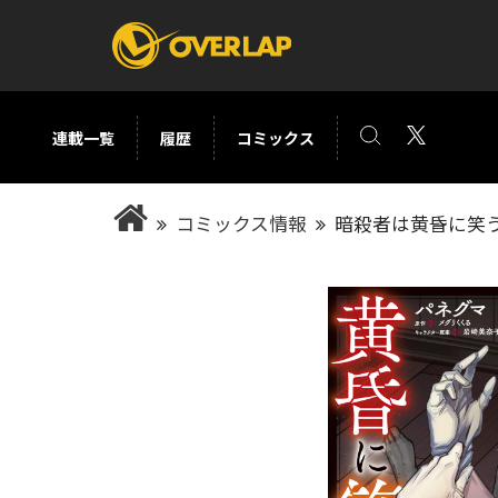
連載一覧
履歴
コミックス
コミック
ライトノベ
コミックス情報
暗殺者は黄昏に笑う
コミックガルド
文庫
コミッククリエ
ノベルス
LiQulle
ノベルスf
ラブパルフェ
ロサージュノベル
オーバーラップ文庫
オーバ
コミッククリエ