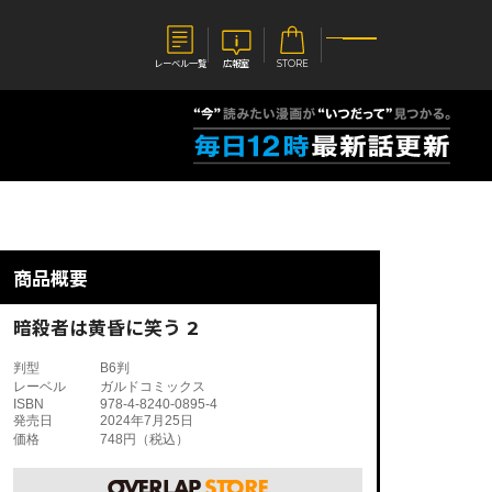
レーベル一覧
広報室
STORE
S
企業
E
会社概要
報室
採用情報
アクセス
商品概要
オーバーラップホールディングス
ベルス
コミックガルド
お問い合わせはこちら
暗殺者は黄昏に笑う 2
判型
B6判
レーベル
ガルドコミックス
ISBN
978-4-8240-0895-4
発売日
2024年7月25日
価格
748円（税込）
コミックエッセイ