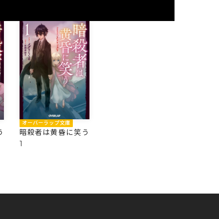
オーバーラップ文庫
暗殺者は黄昏に笑う
う
1