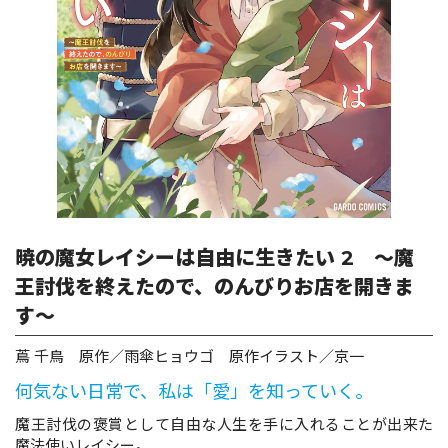
ロサージュノベルス
コミックガルド
コミッククリエ
暁の魔女レイシーは自由に生きたい 2 ～魔
王討伐を終えたので、のんびりお店を開きま
す～
リキューレ
蔦 千鳥 原作／雨傘ヒョウゴ 原作イラスト／京一
何気ない日常で、私は「愛」を知っていく。
コミックパルフェ
魔王討伐の褒賞として自由な人生を手に入れることが出来た
魔法使いレイシー。