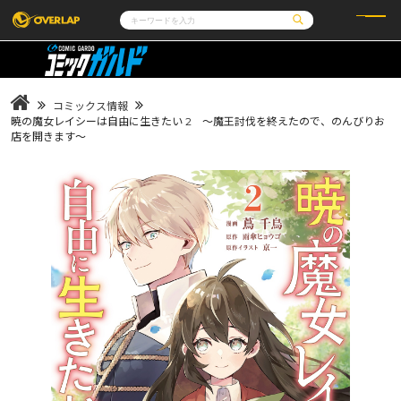
コミック
ライトノベル
コミックガルド
文庫
コミッククリエ
ノベルス
コミックス情報
LiQulle
ノベルスf
ラブパルフェ
ロサージュノベルス
暁の魔女レイシーは自由に生きたい 2 ～魔王討伐を終えたので、のんびりお
その他
通販・NEWS
店を開きます～
コミックエッセイ
OVERLAP STORE
ポケットモンスター
オーバーラップ広報室
アニメ
ゲーム
企業
会社概要
オーバーラップ文庫
採用情報
アクセス
オーバーラップホールディングス
お問い合わせはこちら
オーバーラップノベルス
オーバーラップノベルスf