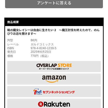
アンケートに答える
商品概要
暁の魔女レイシーは自由に生きたい 2 ～魔王討伐を終えたので、のん
びりお店を開きます～
判型
B6判
レーベル
ガルドコミックス
ISBN
978-4-8240-1239-5
発売日
2025年6月25日
価格
770円（税込）