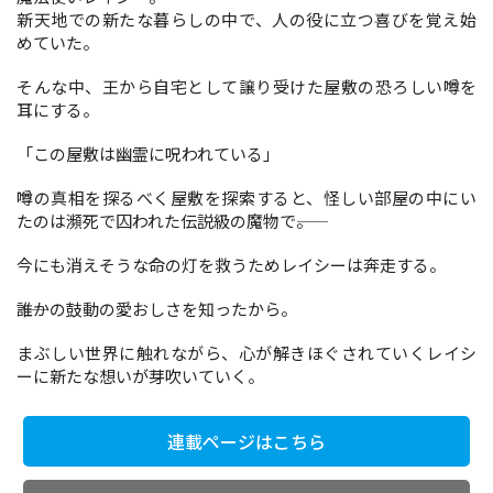
新天地での新たな暮らしの中で、人の役に立つ喜びを覚え始
めていた。
コミックエッセイ
そんな中、王から自宅として譲り受けた屋敷の恐ろしい噂を
耳にする。
閉じる
「この屋敷は幽霊に呪われている」
噂の真相を探るべく屋敷を探索すると、怪しい部屋の中にい
たのは瀕死で囚われた伝説級の魔物で――。
今にも消えそうな命の灯を救うためレイシーは奔走する。
――誰かの鼓動の愛おしさを知ったから。
まぶしい世界に触れながら、心が解きほぐされていくレイシ
ーに新たな想いが芽吹いていく。
連載ページはこちら