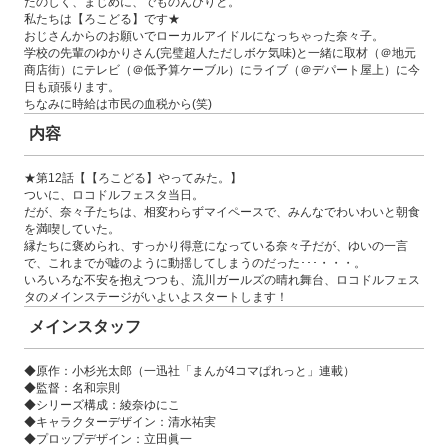
たのしく、まじめに、でものんびりと。
私たちは【ろこどる】です★
おじさんからのお願いでローカルアイドルになっちゃった奈々子。
学校の先輩のゆかりさん(完璧超人ただしボケ気味)と一緒に取材（＠地元
商店街）にテレビ（＠低予算ケーブル）にライブ（＠デパート屋上）に今
日も頑張ります。
ちなみに時給は市民の血税から(笑)
内容
★第12話【【ろこどる】やってみた。】
ついに、ロコドルフェスタ当日。
だが、奈々子たちは、相変わらずマイペースで、みんなでわいわいと朝食
を満喫していた。
縁たちに褒められ、すっかり得意になっている奈々子だが、ゆいの一言
で、これまでが嘘のように動揺してしまうのだった･･･・・・。
いろいろな不安を抱えつつも、流川ガールズの晴れ舞台、ロコドルフェス
タのメインステージがいよいよスタートします！
メインスタッフ
◆原作：小杉光太郎（一迅社「まんが4コマぱれっと」連載）
◆監督：名和宗則
◆シリーズ構成：綾奈ゆにこ
◆キャラクターデザイン：清水祐実
◆プロップデザイン：立田眞一