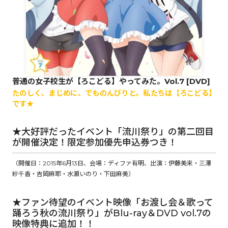
ロサージュノベルス
コミックガルド
普通の女子校生が【ろこどる】やってみた。Vol.7 [DVD]
たのしく、まじめに、でものんびりと。私たちは【ろこどる】
です★
コミッククリエ
★大好評だったイベント「流川祭り」の第二回目
が開催決定！限定参加優先申込券つき！
（開催日：2015年6月13日、会場：ディファ有明、出演：伊藤美来・三澤
リキューレ
紗千香・吉岡麻耶・水瀬いのり・下田麻美）
★ファン待望のイベント映像「お渡し会＆歌って
踊ろう秋の流川祭り」がBlu-ray＆DVD vol.7の
コミックパルフェ
映像特典に追加！！