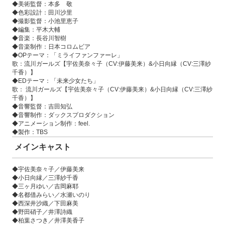
◆美術監督：本多 敬
◆色彩設計：田川沙里
◆撮影監督：小池里恵子
◆編集：平木大輔
◆音楽：長谷川智樹
◆音楽制作：日本コロムビア
◆OPテーマ：「ミライファンファーレ」
歌：流川ガールズ【宇佐美奈々子（CV:伊藤美来）&小日向縁（CV:三澤紗
千香）】
◆EDテーマ：「未来少女たち」
歌： 流川ガールズ【宇佐美奈々子（CV:伊藤美来）&小日向縁（CV:三澤紗
千香）】
◆音響監督：吉田知弘
◆音響制作：ダックスプロダクション
◆アニメーション制作：feel.
◆製作：TBS
メインキャスト
◆宇佐美奈々子／伊藤美来
◆小日向縁／三澤紗千香
◆三ヶ月ゆい／吉岡麻耶
◆名都借みらい／水瀬いのり
◆西深井沙織／下田麻美
◆野田硝子／井澤詩織
◆柏葉さつき／井澤美香子