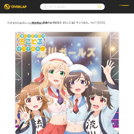
普通の女子校生が【ろこどる】やってみた。Vol.7 [DVD]
TOP
DVD＆Blu-ray関連商品
コミック
ライトノベル
コミックガルド
文庫
コミッククリエ
ノベルス
LiQulle
ノベルスf
ラブパルフェ
ロサージュノベルス
その他
通販・NEWS
コミックエッセイ
OVERLAP STORE
ポケットモンスター
オーバーラップ広報室
アニメ
ゲーム
企業
会社概要
オーバーラップ文庫
採用情報
アクセス
オーバーラップホールディングス
お問い合わせはこちら
オーバーラップノベルス
オーバーラップノベルスf