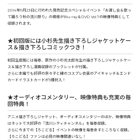
2014年11月23日に行われた発売記念スペシャルイベント「お渡し会＆歌っ
て踊ろう秋の流川祭り」の模様がBlu-ray＆DVD Vol.7の映像特典として
コミックエッセイ
収録されます。
閉じる
★初回版には小杉先生描き下ろしジャケットケー
ス＆描き下ろしコミックつき！
初回生産版には毎巻、原作の小杉光太郎先生の描き下ろしジャケットケー
ス＆描き下ろし漫画収録のブックレットが付属。
さらに本編でも好評の奈々子と縁のコスプレ衣装のアイキャッチ＆エンド
カードイラストカードが3種封入！
★オーディオコメンタリー、映像特典も充実の毎
回特典！
アニメ描き下ろしジャケット、オーディオコメンタリーのほか、映像特典
はネットで大好評の「流川シティチャンネル」を毎巻収録。
さらに今までの【ろこどる】イベントの映像を毎巻余すところなく収録。
【ろこどる】ファンは必見の映像間違いなし！