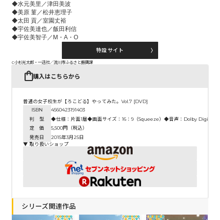
◆水元美里／津田美波
◆美原 菫／松井恵理子
◆太田 貢／室園丈裕
◆宇佐美達也／飯田利信
◆宇佐美智子／M・A・O
特設サイト
c小杉光太郎・一迅社／流川市ふるさと振興課
購入はこちらから
普通の女子校生が【ろこどる】やってみた。Vol.7 [DVD]
ISBN
4560423191403
判 型
◆仕様：片面1層◆画面サイズ：16：9（Squeeze）◆音声：Dolby Digita
定 価
5,500円（税込）
発売日
2015年3月25日
▼ 取り扱いショップ
シリーズ関連作品