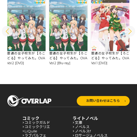
こ
-r
普通の女子校生が【ろこ
普通の女子校生が【ろこ
普通の女子校生が【ろこ
普
どる】やってみた。OVA
どる】やってみた。OVA
どる】やってみた。OVA
ど
Vol.2 [DVD]
Vol.2 [Blu-ray]
Vol.1 [DVD]
Vo
お問い合わせはこちら
コミック
ライトノベル
コミックガルド
文庫
コミッククリエ
ノベルス
LiQulle
ノベルスf
ラブパルフェ
ロサージュノベルス