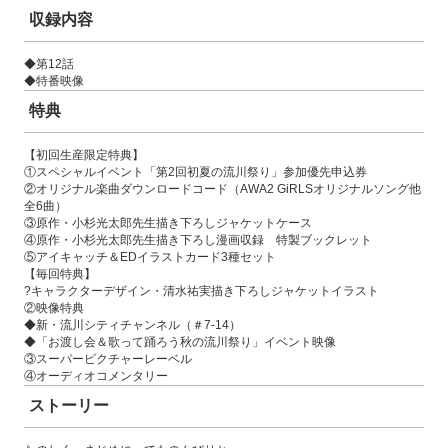
収録内容
◆第12話
◆特番映像
特典
【初回生産限定特典】
①スペシャルイベント「第2回初夏の流川祭り」参加優先申込券
②オリジナル楽曲ダウンロードコード（AWA2 GiRLSオリジナルソング他
全6曲）
③原作・小杉光太郎先生描き下ろしジャケットケース
④原作・小杉光太郎先生描き下ろし漫画収録 特製ブックレット
⑤アイキャッチ＆EDイラストカード3種セット
【毎回特典】
?キャラクターデザイン・清水祐実描き下ろしジャケットイラスト
②映像特典
◆新・流川シティチャンネル（＃7-14）
◆「お渡し会＆歌って踊ろう秋の流川祭り」イベント映像
③スーパーピクチャーレーベル
④オーディオコメンタリー
ストーリー