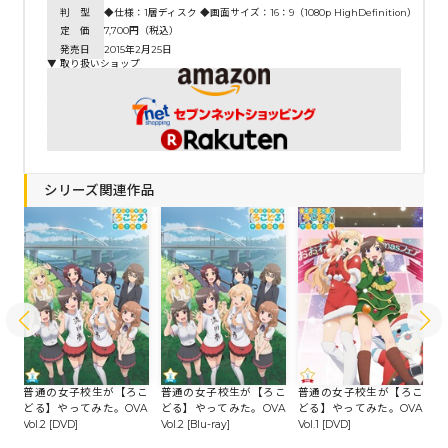
判 型
◆仕様：1層ディスク ◆画面サイズ：16：9（1080p HighDefinition）（
定 価
7,700円（税込）
発売日
2015年2月25日
▼ 取り扱いショップ
シリーズ関連作品
こ
-r
普通の女子校生が【ろこ
普通の女子校生が【ろこ
普通の女子校生が【ろこ
普
どる】やってみた。OVA
どる】やってみた。OVA
どる】やってみた。OVA
ど
Vol.2 [DVD]
Vol.2 [Blu-ray]
Vol.1 [DVD]
Vo