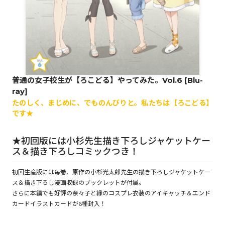
ロサージュノベルス
コミックガルド
普通の女子校生が【ろこどる】やってみた。Vol.6 [Blu-
ray]
たのしく、まじめに、でものんびりと。私たちは【ろこどる】
です★
コミッククリエ
★初回版には小杉先生描き下ろしジャケットケー
ス＆描き下ろしコミックつき！
リキューレ
初回生産版には毎巻、原作の小杉光太郎先生の描き下ろしジャケットケー
ス＆描き下ろし漫画収録のブックレットが付属。
さらに本編でも好評の奈々子と縁のコスプレ衣装のアイキャッチ＆エンド
カードイラストカードが6種封入！
コミックパルフェ