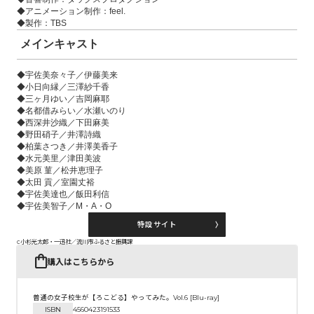
◆アニメーション制作：feel.
◆製作：TBS
メインキャスト
◆宇佐美奈々子／伊藤美来
◆小日向縁／三澤紗千香
◆三ヶ月ゆい／吉岡麻耶
◆名都借みらい／水瀬いのり
◆西深井沙織／下田麻美
◆野田硝子／井澤詩織
◆柏葉さつき／井澤美香子
◆水元美里／津田美波
◆美原 菫／松井恵理子
◆太田 貢／室園丈裕
◆宇佐美達也／飯田利信
◆宇佐美智子／M・A・O
特設サイト
c小杉光太郎・一迅社／流川市ふるさと振興課
購入はこちらから
普通の女子校生が【ろこどる】やってみた。Vol.6 [Blu-ray]
ISBN
4560423191533