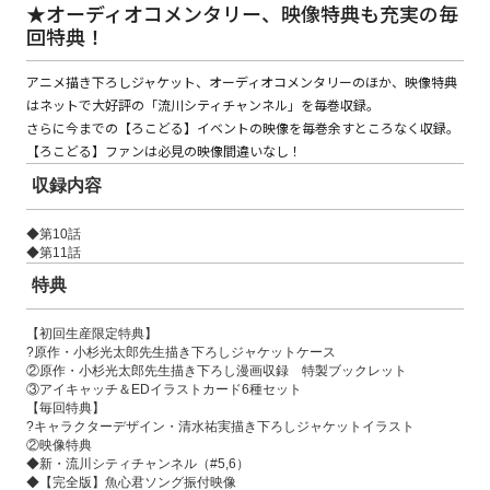
★オーディオコメンタリー、映像特典も充実の毎
回特典！
コミックエッセイ
アニメ描き下ろしジャケット、オーディオコメンタリーのほか、映像特典
はネットで大好評の「流川シティチャンネル」を毎巻収録。
閉じる
さらに今までの【ろこどる】イベントの映像を毎巻余すところなく収録。
【ろこどる】ファンは必見の映像間違いなし！
収録内容
◆第10話
◆第11話
特典
【初回生産限定特典】
?原作・小杉光太郎先生描き下ろしジャケットケース
②原作・小杉光太郎先生描き下ろし漫画収録 特製ブックレット
③アイキャッチ＆EDイラストカード6種セット
【毎回特典】
?キャラクターデザイン・清水祐実描き下ろしジャケットイラスト
②映像特典
◆新・流川シティチャンネル（#5,6）
◆【完全版】魚心君ソング振付映像