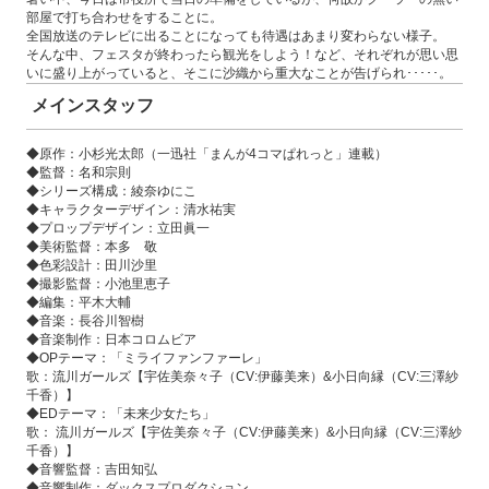
部屋で打ち合わせをすることに。
全国放送のテレビに出ることになっても待遇はあまり変わらない様子。
そんな中、フェスタが終わったら観光をしよう！など、それぞれが思い思
いに盛り上がっていると、そこに沙織から重大なことが告げられ･････。
メインスタッフ
◆原作：小杉光太郎（一迅社「まんが4コマぱれっと」連載）
◆監督：名和宗則
◆シリーズ構成：綾奈ゆにこ
◆キャラクターデザイン：清水祐実
◆プロップデザイン：立田眞一
◆美術監督：本多 敬
◆色彩設計：田川沙里
◆撮影監督：小池里恵子
◆編集：平木大輔
◆音楽：長谷川智樹
◆音楽制作：日本コロムビア
◆OPテーマ：「ミライファンファーレ」
歌：流川ガールズ【宇佐美奈々子（CV:伊藤美来）&小日向縁（CV:三澤紗
千香）】
◆EDテーマ：「未来少女たち」
歌： 流川ガールズ【宇佐美奈々子（CV:伊藤美来）&小日向縁（CV:三澤紗
千香）】
◆音響監督：吉田知弘
◆音響制作：ダックスプロダクション