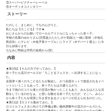
③スーパーピクチャーレーベル
④オーディオコメンタリー
ストーリー
たのしく、まじめに、でものんびりと。
私たちは【ろこどる】です★
おじさんからのお願いでローカルアイドルになっちゃった奈々子。
学校の先輩のゆかりさん(完璧超人ただしボケ気味)と一緒に取材（＠地元
商店街）にテレビ（＠低予算ケーブル）にライブ（＠デパート屋上）に今
日も頑張ります。
ちなみに時給は市民の血税から(笑)
内容
★第10話【４人の力でやってみた。】
奈々子たち流川ガールズが「ろこどるフェスタ」へ出演することになっ
た。
全国津々浦々のろこどるたちが集結し、かつ全国ネットで放送されるイベ
ントということもあって、奈々子たちは大盛り上がり。
今まで他のロコドル達との交流が無かったこともあり、みんなはどんな活
動をしているのかなぁ、と想いを馳せる奈々子たちだが、そこへ、みらい
から奈々子たちを現実に引き戻すあるメッセージが伝えられるのだった。
★第11話【ロコドル集めてみた。】
ロコドルフェスタに向けての準備は整い最終調整中の流川ガールズたち。
暑い中、今日は市役所で当日の準備をしているが、何故かクーラーの無い