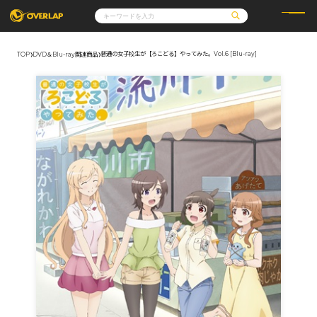
普通の女子校生が【ろこどる】やってみた。Vol.6 [Blu-ray]
TOP
DVD＆Blu-ray関連商品
コミック
ライトノベル
コミックガルド
文庫
コミッククリエ
ノベルス
LiQulle
ノベルスf
ラブパルフェ
ロサージュノベルス
その他
通販・NEWS
コミックエッセイ
OVERLAP STORE
ポケットモンスター
オーバーラップ広報室
アニメ
ゲーム
企業
会社概要
オーバーラップ文庫
採用情報
アクセス
オーバーラップホールディングス
お問い合わせはこちら
オーバーラップノベルス
オーバーラップノベルスf