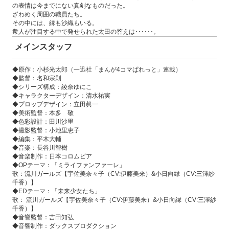
の表情は今までにない真剣なものだった。
ざわめく周囲の職員たち。
その中には、縁も沙織もいる。
衆人が注目する中で発せられた太田の答えは･･････。
メインスタッフ
◆原作：小杉光太郎（一迅社「まんが4コマぱれっと」連載）
◆監督：名和宗則
◆シリーズ構成：綾奈ゆにこ
◆キャラクターデザイン：清水祐実
◆プロップデザイン：立田眞一
◆美術監督：本多 敬
◆色彩設計：田川沙里
◆撮影監督：小池里恵子
◆編集：平木大輔
◆音楽：長谷川智樹
◆音楽制作：日本コロムビア
◆OPテーマ：「ミライファンファーレ」
歌：流川ガールズ【宇佐美奈々子（CV:伊藤美来）&小日向縁（CV:三澤紗
千香）】
◆EDテーマ：「未来少女たち」
歌： 流川ガールズ【宇佐美奈々子（CV:伊藤美来）&小日向縁（CV:三澤紗
千香）】
◆音響監督：吉田知弘
◆音響制作：ダックスプロダクション