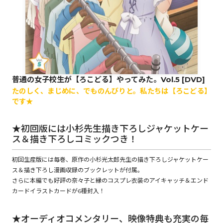
ロサージュノベルス
コミックガルド
普通の女子校生が【ろこどる】やってみた。Vol.5 [DVD]
たのしく、まじめに、でものんびりと。私たちは【ろこどる】
です★
コミッククリエ
★初回版には小杉先生描き下ろしジャケットケー
ス＆描き下ろしコミックつき！
初回生産版には毎巻、原作の小杉光太郎先生の描き下ろしジャケットケー
リキューレ
ス＆描き下ろし漫画収録のブックレットが付属。
さらに本編でも好評の奈々子と縁のコスプレ衣装のアイキャッチ＆エンド
カードイラストカードが6種封入！
コミックパルフェ
★オーディオコメンタリー、映像特典も充実の毎