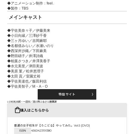
◆アニメーション制作：feel.
◆製作：TBS
メインキャスト
◆宇佐美奈々子／伊藤美来
◆小日向縁／三澤紗千香
◆三ヶ月ゆい／吉岡麻耶
◆名都借みらい／水瀬いのり
◆西深井沙織／下田麻美
◆野田硝子／井澤詩織
◆柏葉さつき／井澤美香子
◆水元美里／津田美波
◆美原 菫／松井恵理子
◆太田 貢／室園丈裕
◆宇佐美達也／飯田利信
◆宇佐美智子／M・A・O
特設サイト
c小杉光太郎・一迅社／流川市ふるさと振興課
購入はこちらから
普通の女子校生が【ろこどる】やってみた。Vol.5 [DVD]
ISBN
4560423191380