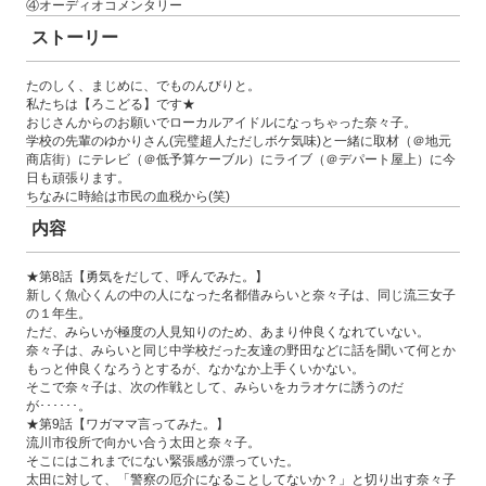
④オーディオコメンタリー
ストーリー
たのしく、まじめに、でものんびりと。
私たちは【ろこどる】です★
おじさんからのお願いでローカルアイドルになっちゃった奈々子。
学校の先輩のゆかりさん(完璧超人ただしボケ気味)と一緒に取材（＠地元
商店街）にテレビ（＠低予算ケーブル）にライブ（＠デパート屋上）に今
日も頑張ります。
ちなみに時給は市民の血税から(笑)
内容
★第8話【勇気をだして、呼んでみた。】
新しく魚心くんの中の人になった名都借みらいと奈々子は、同じ流三女子
の１年生。
ただ、みらいが極度の人見知りのため、あまり仲良くなれていない。
奈々子は、みらいと同じ中学校だった友達の野田などに話を聞いて何とか
もっと仲良くなろうとするが、なかなか上手くいかない。
そこで奈々子は、次の作戦として、みらいをカラオケに誘うのだ
が･･････。
★第9話【ワガママ言ってみた。】
流川市役所で向かい合う太田と奈々子。
そこにはこれまでにない緊張感が漂っていた。
太田に対して、「警察の厄介になることしてないか？」と切り出す奈々子