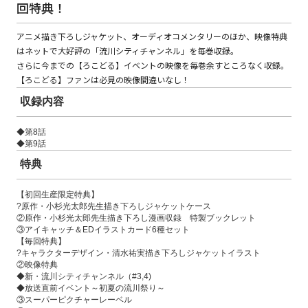
回特典！
アニメ描き下ろしジャケット、オーディオコメンタリーのほか、映像特典
コミックエッセイ
はネットで大好評の「流川シティチャンネル」を毎巻収録。
さらに今までの【ろこどる】イベントの映像を毎巻余すところなく収録。
閉じる
【ろこどる】ファンは必見の映像間違いなし！
収録内容
◆第8話
◆第9話
特典
【初回生産限定特典】
?原作・小杉光太郎先生描き下ろしジャケットケース
②原作・小杉光太郎先生描き下ろし漫画収録 特製ブックレット
③アイキャッチ＆EDイラストカード6種セット
【毎回特典】
?キャラクターデザイン・清水祐実描き下ろしジャケットイラスト
②映像特典
◆新・流川シティチャンネル（#3,4)
◆放送直前イベント～初夏の流川祭り～
③スーパーピクチャーレーベル