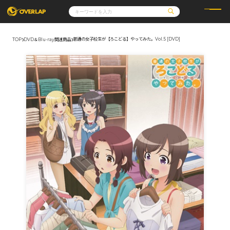
普通の女子校生が【ろこどる】やってみた。Vol.5 [DVD]
TOP
DVD＆Blu-ray関連商品
コミック
ライトノベル
コミックガルド
文庫
コミッククリエ
ノベルス
LiQulle
ノベルスf
ラブパルフェ
ロサージュノベルス
その他
通販・NEWS
コミックエッセイ
OVERLAP STORE
ポケットモンスター
オーバーラップ広報室
アニメ
ゲーム
企業
会社概要
オーバーラップ文庫
採用情報
アクセス
オーバーラップホールディングス
お問い合わせはこちら
オーバーラップノベルス
オーバーラップノベルスf