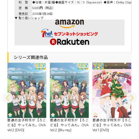
判 型
◆仕様：片面1層◆画面サイズ：16：9（Squeeze）◆音声：Dolby Digita
定 価
6,600円（税込）
発売日
2015年1月28日
▼ 取り扱いショップ
シリーズ関連作品
こ
-r
普通の女子校生が【ろこ
普通の女子校生が【ろこ
普通の女子校生が【ろこ
普
どる】やってみた。OVA
どる】やってみた。OVA
どる】やってみた。OVA
ど
Vol.2 [DVD]
Vol.2 [Blu-ray]
Vol.1 [DVD]
Vo