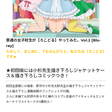
ロサージュノベルス
コミックガルド
普通の女子校生が【ろこどる】やってみた。Vol.2 [Blu-
ray]
たのしく、まじめに、でものんびりと。私たちは【ろこどる】
です★
コミッククリエ
★初回版には小杉先生描き下ろしジャケットケー
ス＆描き下ろしコミックつき！
リキューレ
初回生産版には毎巻、原作の小杉光太郎先生の描き下ろしジャケットケー
ス＆描き下ろし漫画収録のブックレットが付属。
さらに本編でも好評の奈々子と縁のコスプレ衣装のアイキャッチ＆エンド
カードイラストカードが6種封入！
コミックパルフェ