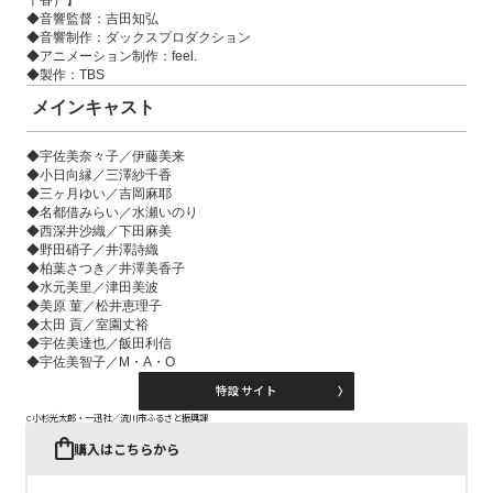
千香）】
◆音響監督：吉田知弘
◆音響制作：ダックスプロダクション
◆アニメーション制作：feel.
◆製作：TBS
メインキャスト
◆宇佐美奈々子／伊藤美来
◆小日向縁／三澤紗千香
◆三ヶ月ゆい／吉岡麻耶
◆名都借みらい／水瀬いのり
◆西深井沙織／下田麻美
◆野田硝子／井澤詩織
◆柏葉さつき／井澤美香子
◆水元美里／津田美波
◆美原 菫／松井恵理子
◆太田 貢／室園丈裕
◆宇佐美達也／飯田利信
◆宇佐美智子／M・A・O
特設サイト
c小杉光太郎・一迅社／流川市ふるさと振興課
購入はこちらから