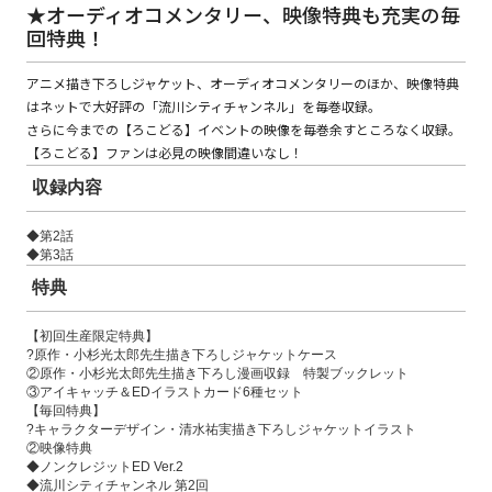
★オーディオコメンタリー、映像特典も充実の毎
回特典！
コミックエッセイ
アニメ描き下ろしジャケット、オーディオコメンタリーのほか、映像特典
はネットで大好評の「流川シティチャンネル」を毎巻収録。
閉じる
さらに今までの【ろこどる】イベントの映像を毎巻余すところなく収録。
【ろこどる】ファンは必見の映像間違いなし！
収録内容
◆第2話
◆第3話
特典
【初回生産限定特典】
?原作・小杉光太郎先生描き下ろしジャケットケース
②原作・小杉光太郎先生描き下ろし漫画収録 特製ブックレット
③アイキャッチ＆EDイラストカード6種セット
【毎回特典】
?キャラクターデザイン・清水祐実描き下ろしジャケットイラスト
②映像特典
◆ノンクレジットED Ver.2
◆流川シティチャンネル 第2回