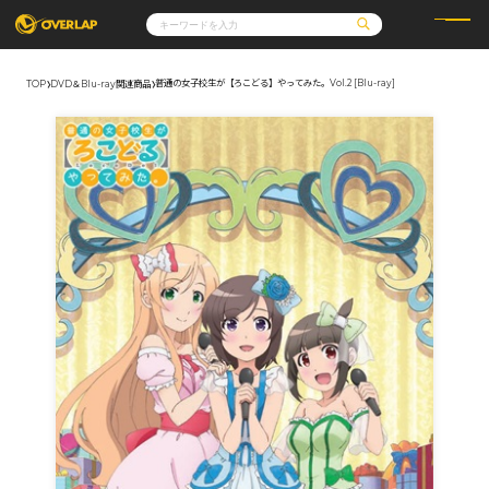
普通の女子校生が【ろこどる】やってみた。Vol.2 [Blu-ray]
TOP
DVD＆Blu-ray関連商品
コミック
ライトノベル
コミックガルド
文庫
コミッククリエ
ノベルス
LiQulle
ノベルスf
ラブパルフェ
ロサージュノベルス
その他
通販・NEWS
コミックエッセイ
OVERLAP STORE
ポケットモンスター
オーバーラップ広報室
アニメ
ゲーム
企業
会社概要
オーバーラップ文庫
採用情報
アクセス
オーバーラップホールディングス
お問い合わせはこちら
オーバーラップノベルス
オーバーラップノベルスf