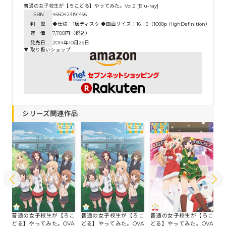
普通の女子校生が【ろこどる】やってみた。Vol.2 [Blu-ray]
ISBN
4560423191496
判 型
◆仕様：1層ディスク ◆画面サイズ：16：9（1080p HighDefinition）（
定 価
7,700円（税込）
発売日
2014年10月29日
▼ 取り扱いショップ
シリーズ関連作品
こ
-r
普通の女子校生が【ろこ
普通の女子校生が【ろこ
普通の女子校生が【ろこ
普
どる】やってみた。OVA
どる】やってみた。OVA
どる】やってみた。OVA
ど