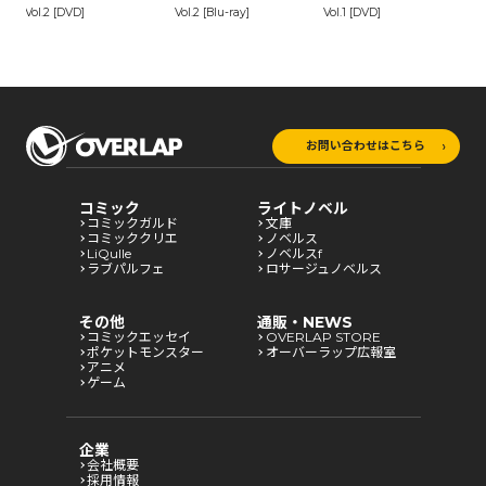
Vol.2 [DVD]
Vol.2 [Blu-ray]
Vol.1 [DVD]
Vo
お問い合わせはこちら
コミック
ライトノベル
コミックガルド
文庫
コミッククリエ
ノベルス
LiQulle
ノベルスf
ラブパルフェ
ロサージュノベルス
その他
通販・NEWS
コミックエッセイ
OVERLAP STORE
ポケットモンスター
オーバーラップ広報室
アニメ
ゲーム
企業
会社概要
採用情報