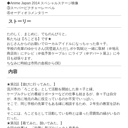
◆Anime Japan 2014 スペシャルステージ映像
③スーパーピクチャーレーベル
④オーディオコメンタリー
ストーリー
たのしく、まじめに、でものんびりと。
私たちは【ろこどる】です★
おじさんからのお願いでローカルアイドルになっちゃった奈々子。
学校の先輩のゆかりさん(完璧超人ただしボケ気味)と一緒に取材（＠地元
商店街）にテレビ（＠低予算ケーブル）にライブ（＠デパート屋上）に今
日も頑張ります。
ちなみに時給は市民の血税から(笑)
内容
★第2話【遊びに行ってみた。】
流川市の「ろこどる」として活動を開始した奈々子と縁。
ケーブルテレビの番組リポーターなどの仕事も始まるが、奈々子は自分
が、本当に地元の為に役立っているのか不安でいっぱい。
そこで、同じ学校の先輩でもある縁に相談するため、２年生の教室を訪れ
る。
そこには、ろこどるとして活動している時とは違った雰囲気の縁がいるの
だった。
★第3話【着てみた。脱いでみた。】