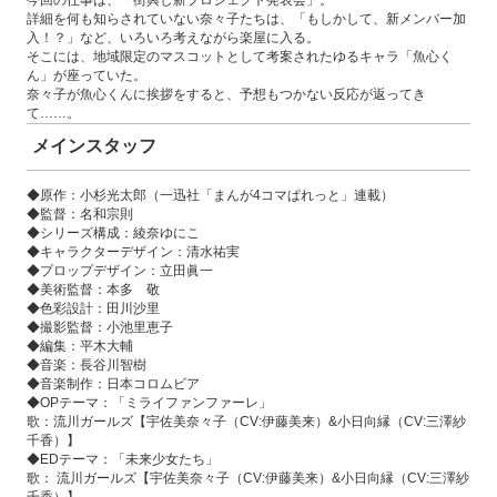
今回の仕事は、「街興し新プロジェクト発表会」。
詳細を何も知らされていない奈々子たちは、「もしかして、新メンバー加
入！？」など、いろいろ考えながら楽屋に入る。
そこには、地域限定のマスコットとして考案されたゆるキャラ「魚心く
ん」が座っていた。
奈々子が魚心くんに挨拶をすると、予想もつかない反応が返ってき
て……。
メインスタッフ
◆原作：小杉光太郎（一迅社「まんが4コマぱれっと」連載）
◆監督：名和宗則
◆シリーズ構成：綾奈ゆにこ
◆キャラクターデザイン：清水祐実
◆プロップデザイン：立田眞一
◆美術監督：本多 敬
◆色彩設計：田川沙里
◆撮影監督：小池里恵子
◆編集：平木大輔
◆音楽：長谷川智樹
◆音楽制作：日本コロムビア
◆OPテーマ：「ミライファンファーレ」
歌：流川ガールズ【宇佐美奈々子（CV:伊藤美来）&小日向縁（CV:三澤紗
千香）】
◆EDテーマ：「未来少女たち」
歌： 流川ガールズ【宇佐美奈々子（CV:伊藤美来）&小日向縁（CV:三澤紗