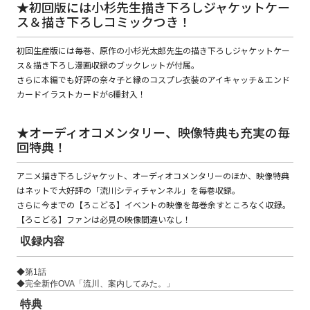
★初回版には小杉先生描き下ろしジャケットケー
ス＆描き下ろしコミックつき！
コミックエッセイ
初回生産版には毎巻、原作の小杉光太郎先生の描き下ろしジャケットケー
ス＆描き下ろし漫画収録のブックレットが付属。
閉じる
さらに本編でも好評の奈々子と縁のコスプレ衣装のアイキャッチ＆エンド
カードイラストカードが6種封入！
★オーディオコメンタリー、映像特典も充実の毎
回特典！
アニメ描き下ろしジャケット、オーディオコメンタリーのほか、映像特典
はネットで大好評の「流川シティチャンネル」を毎巻収録。
さらに今までの【ろこどる】イベントの映像を毎巻余すところなく収録。
【ろこどる】ファンは必見の映像間違いなし！
収録内容
◆第1話
◆完全新作OVA「流川、案内してみた。」
特典