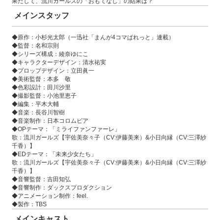
果たして、流川ガールズの「おもてなし」の結果は？
メインスタッフ
◆原作：小杉光太郎（一迅社「まんが4コマぱれっと」連載）
◆監督：名和宗則
◆シリーズ構成：綾奈ゆにこ
◆キャラクターデザイン：清水祐実
◆プロップデザイン：立田眞一
◆美術監督：本多 敬
◆色彩設計：田川沙里
◆撮影監督：小池里恵子
◆編集：平木大輔
◆音楽：長谷川智樹
◆音楽制作：日本コロムビア
◆OPテーマ：「ミライファンファーレ」
歌：流川ガールズ【宇佐美奈々子（CV:伊藤美来）&小日向縁（CV:三澤紗
千香）】
◆EDテーマ：「未来少女たち」
歌：流川ガールズ【宇佐美奈々子（CV:伊藤美来）&小日向縁（CV:三澤紗
千香）】
◆音響監督：吉田知弘
◆音響制作：ダックスプロダクション
◆アニメーション制作：feel.
◆製作：TBS
メインキャスト