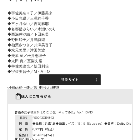
◆宇佐美奈々子／伊藤美来
◆小日向縁／三澤紗千香
◆三ヶ月ゆい／吉岡麻耶
◆名都借みらい／水瀬いのり
◆西深井沙織／下田麻美
◆野田硝子／井澤詩織
◆柏葉さつき／井澤美香子
◆水元美里／津田美波
◆美原 菫／松井恵理子
◆太田 貢／室園丈裕
◆宇佐美達也／飯田利信
◆宇佐美智子／M・A・O
特設サイト
c小杉光太郎・一迅社／流川市ふるさと振興課
購入はこちらから
普通の女子校生が【ろこどる】やってみた。Vol.1 [DVD]
ISBN
4560423191342
判 型
◆仕様：片面1層◆画面サイズ：16：9（Squeeze）◆音声：Dolby Digita
定 価
6,600円（税込）
発売日
2014年9月24日
▼ 取り扱いショップ