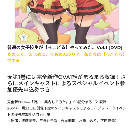
ロサージュノベルス
コミックガルド
普通の女子校生が【ろこどる】やってみた。Vol.1 [DVD]
たのしく、まじめに、でものんびりと。私たちは【ろこどる】
です★
コミッククリエ
★第1巻には完全新作OVA1話がまるまる収録！さ
らにメインキャストによるスペシャルイベント参
加優先申込券つき！
リキューレ
完全新作OVA「流川、案内してみた。」が1話分まるごと収録！
2014年11月23日に開催予定のメインキャストによるライブ＆トークイベン
トの優先参加申込券も付属！
（出演：伊藤美来、三澤紗千香、吉岡麻耶、水瀬いのり、下田麻美）
コミックパルフェ