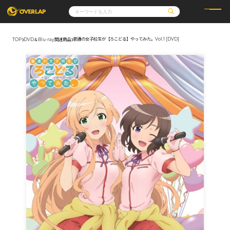
普通の女子校生が【ろこどる】やってみた。Vol.1 [DVD]
TOP
DVD＆Blu-ray関連商品
コミック
ライトノベル
コミックガルド
文庫
コミッククリエ
ノベルス
LiQulle
ノベルスf
ラブパルフェ
ロサージュノベルス
その他
通販・NEWS
コミックエッセイ
OVERLAP STORE
ポケットモンスター
オーバーラップ広報室
アニメ
ゲーム
企業
会社概要
オーバーラップ文庫
採用情報
アクセス
オーバーラップホールディングス
お問い合わせはこちら
オーバーラップノベルス
オーバーラップノベルスf