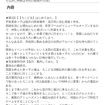
ちなみに時給は市民の血税から(笑)
内容
★第1話【【ろこどる】はじめてみた。】
宇佐美奈々子は地方の田舎都市・流川市に住む高校１年生。
高校生活にも慣れはじめた頃、市営プールがリニューアルオープンするの
で、仲良しの友達たちと遊びにいく約束をする。
せっかくなので、新しい水着で遊びに行きたいっ！と、母親におねだりす
るも、けんもほろろに断られてしまう。
そんなある日、市役所に勤める叔父の太田がアルバイト話を持ち掛けてく
る。
簡単なイベントの手伝いという太田の言葉を信じて、これで水着を買え
る！と嬉々としてアルバイトを引き受ける奈々子だったのだが、その裏で
は奈々子が想像もつかない計画が進行していた。
★完全新作OVA【流川、案内してみた。】
夏休みの最終日。
宿題を終えた奈々子と縁は、ろこどる活動以外の夏の想い出を作るため、
二人で遊びに行くことにする。
流川運河のほとりで、偶然ゆいとみらいと合流すると、奈々子へイベント
で知り合ったろこどる（#11放送後くらいでAWA２に変更）からの電話が
ある。
近くまで来たので、これから流川市に遊びに来るとのこと。
そこで奈々子達が市を案内することになり、とっておきのグルメスポッ
ト、最新のアミューズメント施設を紹介する内に、何故かグループ対抗で
ゲームをすることになって･･････。