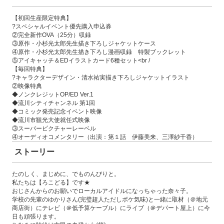
【初回生産限定特典】
?スペシャルイベント優先購入申込券
②完全新作OVA（25分）収録
③原作・小杉光太郎先生描き下ろしジャケットケース
④原作・小杉光太郎先生描き下ろし漫画収録 特製ブックレット
⑤アイキャッチ＆EDイラストカード6種セット<br /
【毎回特典】
?キャラクターデザイン・清水祐実描き下ろしジャケットイラスト
②映像特典
◆ノンクレジットOP/ED Ver.1
◆流川シティチャンネル 第1回
◆コミック発売記念イベント映像
◆流川市観光大使就任式映像
③スーパーピクチャーレーベル
④オーディオコメンタリー（出演：第１話 伊藤美来、三澤紗千香）
ストーリー
たのしく、まじめに、でものんびりと。
私たちは【ろこどる】です★
おじさんからのお願いでローカルアイドルになっちゃった奈々子。
学校の先輩のゆかりさん(完璧超人ただしボケ気味)と一緒に取材（＠地元
商店街）にテレビ（＠低予算ケーブル）にライブ（＠デパート屋上）に今
日も頑張ります。