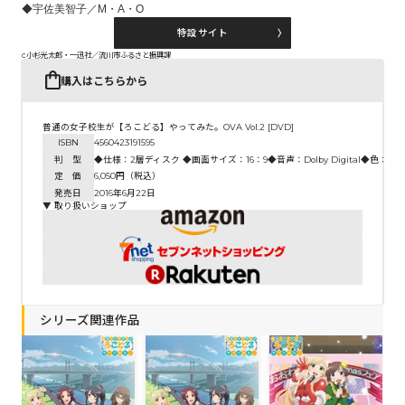
◆宇佐美智子／M・A・O
特設サイト
c小杉光太郎・一迅社／流川市ふるさと振興課
購入はこちらから
普通の女子校生が【ろこどる】やってみた。OVA Vol.2 [DVD]
ISBN
4560423191595
判 型
◆仕様：2層ディスク ◆画面サイズ：16：9◆音声：Dolby Digital◆色：カ
定 価
6,050円（税込）
発売日
2016年6月22日
▼ 取り扱いショップ
シリーズ関連作品