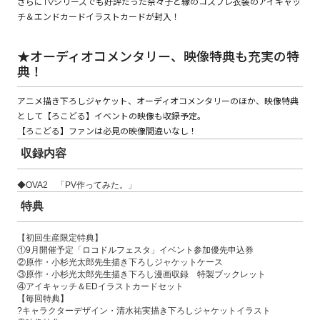
さらにTVシリーズでも好評だった奈々子と縁のコスプレ衣装のアイキャッ
チ＆エンドカードイラストカードが封入！
コミックエッセイ
★オーディオコメンタリー、映像特典も充実の特
典！
閉じる
アニメ描き下ろしジャケット、オーディオコメンタリーのほか、映像特典
として【ろこどる】イベントの映像も収録予定。
【ろこどる】ファンは必見の映像間違いなし！
収録内容
◆OVA2 「PV作ってみた。」
特典
【初回生産限定特典】
①9月開催予定「ロコドルフェスタ」イベント参加優先申込券
②原作・小杉光太郎先生描き下ろしジャケットケース
③原作・小杉光太郎先生描き下ろし漫画収録 特製ブックレット
④アイキャッチ＆EDイラストカードセット
【毎回特典】
?キャラクターデザイン・清水祐実描き下ろしジャケットイラスト