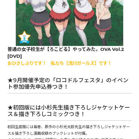
ロサージュノベルス
コミックガルド
普通の女子校生が【ろこどる】やってみた。OVA Vol.2
[DVD]
おひさしぶりです！ 私たち【流川ガールズ】です！
コミッククリエ
★9月開催予定の「ロコドルフェスタ」のイベン
ト参加優先申込券つき！
リキューレ
★初回版には小杉先生描き下ろしジャケットケー
ス＆描き下ろしコミックつき！
初回生産版には毎巻、原作の小杉光太郎先生の描き下ろしジャケットケー
コミックパルフェ
ス＆描き下ろし漫画収録のブックレットが付属。