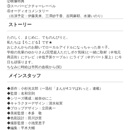
②映像特典
③スーパーピクチャーレーベル
④オーディオコメンタリー
（出演予定：伊藤美来、三澤紗千香、吉岡麻耶、水瀬いのり）
ストーリー
たのしく、まじめに、でものんびりと。
私たちは【ろこどる】です★
おじさんからのお願いでローカルアイドルになっちゃった奈々子。
学校の先輩のゆかりさん(完璧超人ただしボケ気味)と一緒に取材（＠地元
商店街）にテレビ（＠低予算ケーブル）にライブ（＠デパート屋上）に今
日も頑張ります。
ちなみに時給は市民の血税から(笑)
メインスタッフ
◆原作：小杉光太郎（一迅社「まんが4コマぱれっと」連載）
◆監督：名和宗則
◆シリーズ構成：綾奈ゆにこ
◆キャラクターデザイン：清水祐実
◆プロップデザイン：立田眞一
◆美術監督：本多 敬
◆色彩設計：田川沙里
◆撮影監督：小池里恵子
◆編集：平木大輔