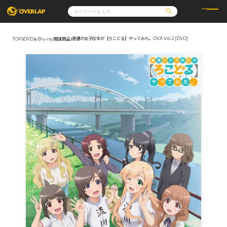
普通の女子校生が【ろこどる】やってみた。OVA Vol.2 [DVD]
TOP
DVD＆Blu-ray関連商品
コミック
ライトノベル
コミックガルド
文庫
コミッククリエ
ノベルス
LiQulle
ノベルスf
ラブパルフェ
ロサージュノベルス
その他
通販・NEWS
コミックエッセイ
OVERLAP STORE
ポケットモンスター
オーバーラップ広報室
アニメ
ゲーム
企業
会社概要
オーバーラップ文庫
採用情報
アクセス
オーバーラップホールディングス
お問い合わせはこちら
オーバーラップノベルス
オーバーラップノベルスf