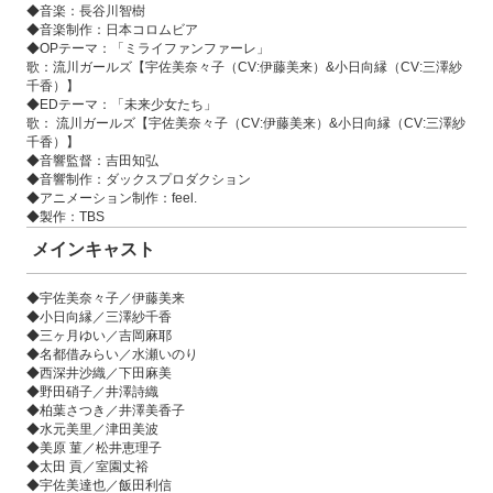
◆音楽：長谷川智樹
◆音楽制作：日本コロムビア
◆OPテーマ：「ミライファンファーレ」
歌：流川ガールズ【宇佐美奈々子（CV:伊藤美来）&小日向縁（CV:三澤紗
千香）】
◆EDテーマ：「未来少女たち」
歌： 流川ガールズ【宇佐美奈々子（CV:伊藤美来）&小日向縁（CV:三澤紗
千香）】
◆音響監督：吉田知弘
◆音響制作：ダックスプロダクション
◆アニメーション制作：feel.
◆製作：TBS
メインキャスト
◆宇佐美奈々子／伊藤美来
◆小日向縁／三澤紗千香
◆三ヶ月ゆい／吉岡麻耶
◆名都借みらい／水瀬いのり
◆西深井沙織／下田麻美
◆野田硝子／井澤詩織
◆柏葉さつき／井澤美香子
◆水元美里／津田美波
◆美原 菫／松井恵理子
◆太田 貢／室園丈裕
◆宇佐美達也／飯田利信