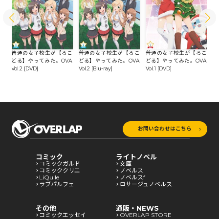
こ
-r
普通の女子校生が【ろこ
普通の女子校生が【ろこ
普通の女子校生が【ろこ
普
どる】やってみた。OVA
どる】やってみた。OVA
どる】やってみた。OVA
ど
Vol.2 [DVD]
Vol.2 [Blu-ray]
Vol.1 [DVD]
Vo
お問い合わせはこちら
コミック
ライトノベル
コミックガルド
文庫
コミッククリエ
ノベルス
LiQulle
ノベルスf
ラブパルフェ
ロサージュノベルス
その他
通販・NEWS
コミックエッセイ
OVERLAP STORE