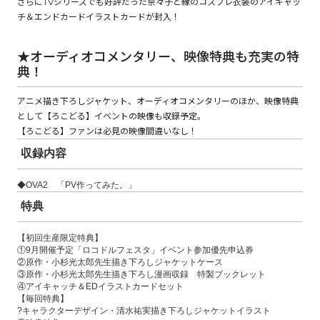
さらにTVシリーズでも好評だった奈々子と縁のコスプレ衣装のアイキャッ
チ＆エンドカードイラストカードが封入！
コミックエッセイ
★オーディオコメンタリー、映像特典も充実の特
典！
閉じる
アニメ描き下ろしジャケット、オーディオコメンタリーのほか、映像特典
として【ろこどる】イベントの映像も収録予定。
【ろこどる】ファンは必見の映像間違いなし！
収録内容
◆OVA2 「PV作ってみた。」
特典
【初回生産限定特典】
①9月開催予定「ロコドルフェスタ」イベント参加優先申込券
②原作・小杉光太郎先生描き下ろしジャケットケース
③原作・小杉光太郎先生描き下ろし漫画収録 特製ブックレット
④アイキャッチ＆EDイラストカードセット
【毎回特典】
?キャラクターデザイン・清水祐実描き下ろしジャケットイラスト