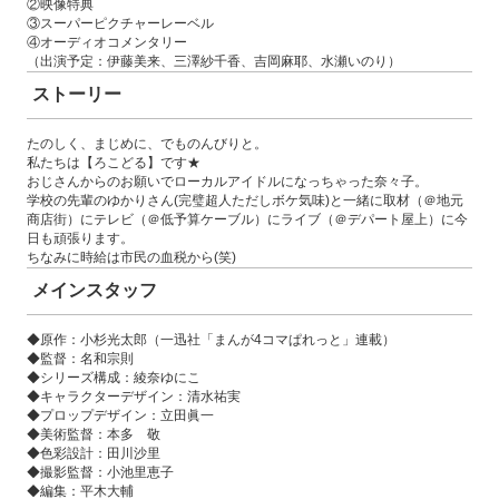
②映像特典
③スーパーピクチャーレーベル
④オーディオコメンタリー
（出演予定：伊藤美来、三澤紗千香、吉岡麻耶、水瀬いのり）
ストーリー
たのしく、まじめに、でものんびりと。
私たちは【ろこどる】です★
おじさんからのお願いでローカルアイドルになっちゃった奈々子。
学校の先輩のゆかりさん(完璧超人ただしボケ気味)と一緒に取材（＠地元
商店街）にテレビ（＠低予算ケーブル）にライブ（＠デパート屋上）に今
日も頑張ります。
ちなみに時給は市民の血税から(笑)
メインスタッフ
◆原作：小杉光太郎（一迅社「まんが4コマぱれっと」連載）
◆監督：名和宗則
◆シリーズ構成：綾奈ゆにこ
◆キャラクターデザイン：清水祐実
◆プロップデザイン：立田眞一
◆美術監督：本多 敬
◆色彩設計：田川沙里
◆撮影監督：小池里恵子
◆編集：平木大輔