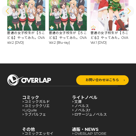
こ
-r
普通の女子校生が【ろこ
普通の女子校生が【ろこ
普通の女子校生が【ろこ
普
どる】やってみた。OVA
どる】やってみた。OVA
どる】やってみた。OVA
ど
Vol.2 [DVD]
Vol.2 [Blu-ray]
Vol.1 [DVD]
Vo
お問い合わせはこちら
コミック
ライトノベル
コミックガルド
文庫
コミッククリエ
ノベルス
LiQulle
ノベルスf
ラブパルフェ
ロサージュノベルス
その他
通販・NEWS
コミックエッセイ
OVERLAP STORE