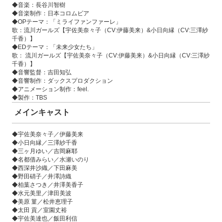
◆音楽：長谷川智樹
◆音楽制作：日本コロムビア
◆OPテーマ：「ミライファンファーレ」
歌：流川ガールズ【宇佐美奈々子（CV:伊藤美来）&小日向縁（CV:三澤紗
千香）】
◆EDテーマ：「未来少女たち」
歌： 流川ガールズ【宇佐美奈々子（CV:伊藤美来）&小日向縁（CV:三澤紗
千香）】
◆音響監督：吉田知弘
◆音響制作：ダックスプロダクション
◆アニメーション制作：feel.
◆製作：TBS
メインキャスト
◆宇佐美奈々子／伊藤美来
◆小日向縁／三澤紗千香
◆三ヶ月ゆい／吉岡麻耶
◆名都借みらい／水瀬いのり
◆西深井沙織／下田麻美
◆野田硝子／井澤詩織
◆柏葉さつき／井澤美香子
◆水元美里／津田美波
◆美原 菫／松井恵理子
◆太田 貢／室園丈裕
◆宇佐美達也／飯田利信