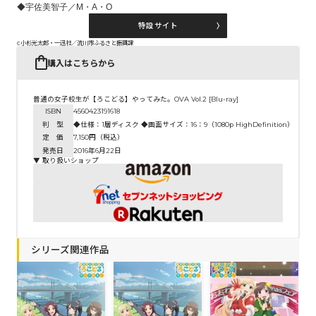
◆宇佐美智子／M・A・O
特設サイト
c小杉光太郎・一迅社／流川市ふるさと振興課
購入はこちらから
普通の女子校生が【ろこどる】やってみた。OVA Vol.2 [Blu-ray]
ISBN
4560423191618
判 型
◆仕様：1層ディスク ◆画面サイズ：16：9（1080p HighDefinition）（
定 価
7,150円（税込）
発売日
2016年6月22日
▼ 取り扱いショップ
シリーズ関連作品