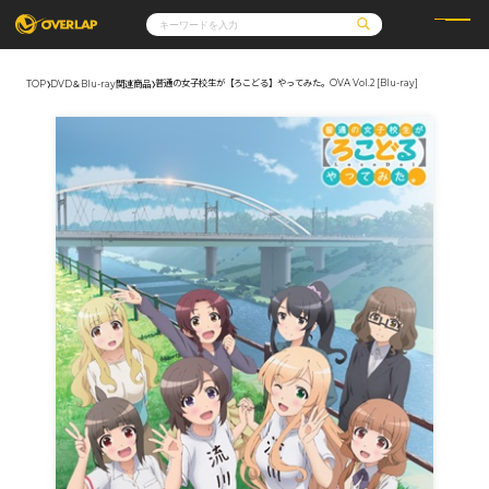
普通の女子校生が【ろこどる】やってみた。OVA Vol.2 [Blu-ray]
TOP
DVD＆Blu-ray関連商品
コミック
ライトノベル
コミックガルド
文庫
コミッククリエ
ノベルス
LiQulle
ノベルスf
ラブパルフェ
ロサージュノベルス
その他
通販・NEWS
コミックエッセイ
OVERLAP STORE
ポケットモンスター
オーバーラップ広報室
アニメ
ゲーム
企業
会社概要
オーバーラップ文庫
採用情報
アクセス
オーバーラップホールディングス
お問い合わせはこちら
オーバーラップノベルス
オーバーラップノベルスf