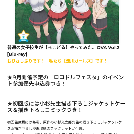
ロサージュノベルス
コミックガルド
普通の女子校生が【ろこどる】やってみた。OVA Vol.2
[Blu-ray]
おひさしぶりです！ 私たち【流川ガールズ】です！
コミッククリエ
★9月開催予定の「ロコドルフェスタ」のイベン
ト参加優先申込券つき！
リキューレ
★初回版には小杉先生描き下ろしジャケットケー
ス＆描き下ろしコミックつき！
初回生産版には毎巻、原作の小杉光太郎先生の描き下ろしジャケットケー
コミックパルフェ
ス＆描き下ろし漫画収録のブックレットが付属。