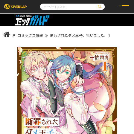
コミック
ライトノベル
コミックガルド
文庫
コミッククリエ
ノベルス
コミックス情報
断罪されたダメ王子、拾いました。 1
LiQulle
ノベルスf
ラブパルフェ
ロサージュノベルス
その他
通販・NEWS
コミックエッセイ
OVERLAP STORE
ポケットモンスター
オーバーラップ広報室
アニメ
ゲーム
企業
会社概要
オーバーラップ文庫
採用情報
アクセス
オーバーラップホールディングス
お問い合わせはこちら
オーバーラップノベルス
オーバーラップノベルスf