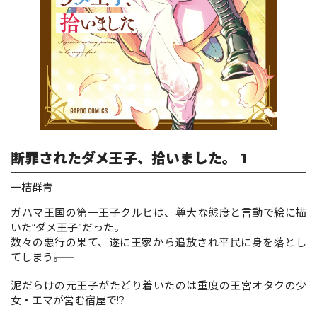
ロサージュノベルス
コミックガルド
断罪されたダメ王子、拾いました。 1
コミッククリエ
一桔群青
ガハマ王国の第一王子クルヒは、尊大な態度と言動で絵に描
いた“ダメ王子”だった。
リキューレ
数々の悪行の果て、遂に王家から追放され平民に身を落とし
てしまう――。
泥だらけの元王子がたどり着いたのは重度の王宮オタクの少
コミックパルフェ
女・エマが営む宿屋で!?