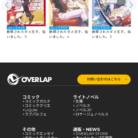
コミックガルド
コミックガルド
コミックガルド
断罪されたダメ王子、拾
拾
断罪されたダメ王子、拾
断罪されたダメ王子、拾
いました。 5
い
いました。 4
いました。 3
お問い合わせはこちら
コミック
ライトノベル
コミックガルド
文庫
コミッククリエ
ノベルス
LiQulle
ノベルスf
ラブパルフェ
ロサージュノベルス
その他
通販・NEWS
コミックエッセイ
OVERLAP STORE
ポケットモンスター
オーバーラップ広報室