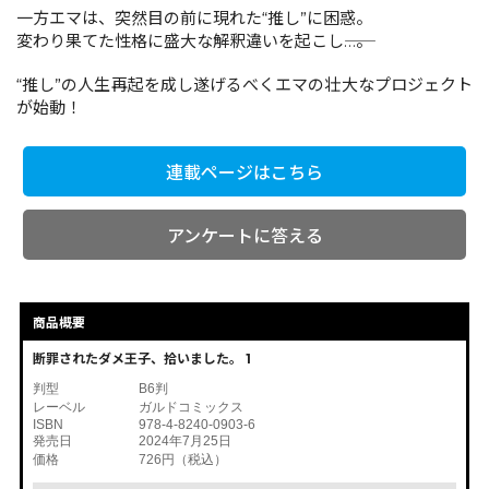
一方エマは、突然目の前に現れた“推し”に困惑。
変わり果てた性格に盛大な解釈違いを起こし――…。
コミックエッセイ
“推し”の人生再起を成し遂げるべくエマの壮大なプロジェクト
が始動！
閉じる
連載ページはこちら
アンケートに答える
商品概要
断罪されたダメ王子、拾いました。 1
判型
B6判
レーベル
ガルドコミックス
ISBN
978-4-8240-0903-6
発売日
2024年7月25日
価格
726円（税込）