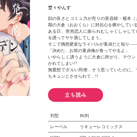
閉じる
埜々やんす
顔の良さとコミュ力が売りの美容師・榎本（
期の大倉（おおくら）に対抗心を燃やしてい
ある日、突然恋人に振られむしゃくしゃして
を誘ってヤケ酒してしまう。
そこで偶然硬派なライバルが童貞だと知り―
「決めた…お前の童貞俺が食ってやるよ」
いやらしく誘うように大倉に跨がり、マウン
かれてしまい!?
無愛想でダルい同僚…そう思っていたのに、
ちキュンとさせられて…!!
立ち読み
判型
B6判
レーベル
リキューレコミックス