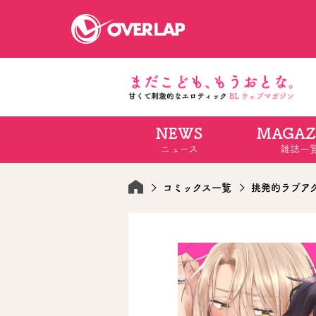
NEWS
MAGAZ
コミック
ライトノベ
ニュース
雑誌一
コミックガルド
文庫
コミッククリエ
ノベルス
LiQulle
ノベルスf
ラブパルフェ
ロサージュノベル
コミックス一覧
挑発的ラブア
オーバーラップ文庫
オーバ
コミッククリエ