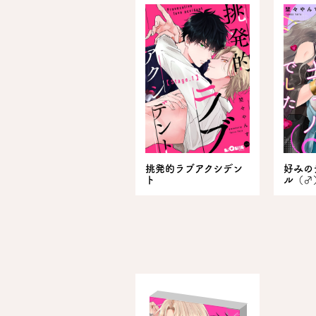
挑発的ラブアクシデン
好みの
ト
ル（♂