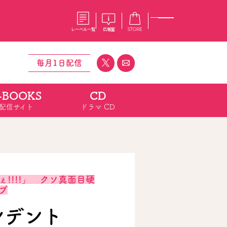
レーベル一覧
広報室
STORE
毎月1日配信
-BOOKS
CD
S
企業
配信サイト
ドラマ CD
E
会社概要
報室
採用情報
アクセス
オーバーラップホールディングス
ベルス
コミックガルド
お問い合わせはこちら
!!!!」 クソ真面目硬
ブ
コミックエッセイ
シデント