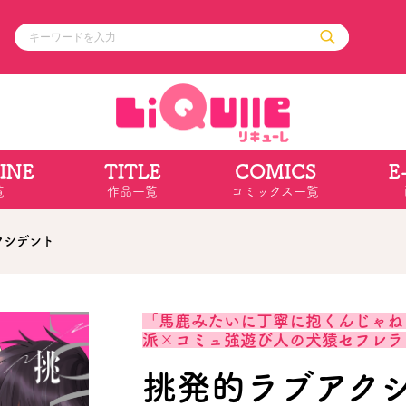
INE
TITLE
COMICS
E
ル
その他
通販・NEW
覧
作品一覧
コミックス一覧
コミックエッセイ
OVERLAP STOR
ポケットモンスター
オーバーラップ広
アニメ
ス
ゲーム
クシデント
ーラップノベルス
オーバーラップノベルスf
ロサージュノ
「馬鹿みたいに丁寧に抱くんじゃねぇ
派×コミュ強遊び人の犬猿セフレラ
リキューレ
コミックパルフェ
挑発的ラブアク