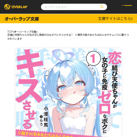
文庫サイトはこちら
コミック
ライトノベル
コミックガルド
文庫
TOP
オーバーラップ文庫
コミッククリエ
ノベルス
恋結び天使ちゃんが女の子に免疫ゼロなボクにキスさせる 1 ※相手の美少女たちはみんなサキュバスに取りつ
LiQulle
ノベルスf
かれています
ラブパルフェ
ロサージュノベルス
その他
通販・NEWS
コミックエッセイ
OVERLAP STORE
ポケットモンスター
オーバーラップ広報室
アニメ
ゲーム
企業
会社概要
オーバーラップ文庫
採用情報
アクセス
オーバーラップホールディングス
お問い合わせはこちら
オーバーラップノベルス
オーバーラップノベルスf