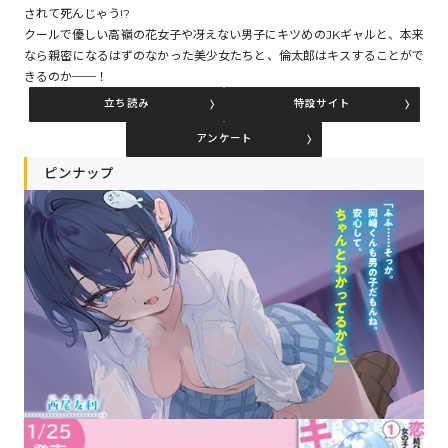
されて死んじゃう!?
クールで優しい高嶺の花女子や冴えない男子にキツめのJKギャルと、本来
なら親密になるはずのなかった美少女たちと、倫太郎はキスすることがで
コミックエッセイ
きるのか──！
閉じる
立ち読み
特設サイト
アンケート
ピンナップ