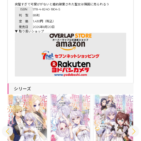
完璧すぎて可愛げがないと婚約破棄された聖女は隣国に売られる 9
ISBN
978-4-8240-1804-5
判 型
B6判
定 価
1,430円（税込）
発売日
2026年8月20日
▼ 取り扱いショップ
シリーズ