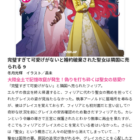
ロサージュノベルス
コミックガルド
完璧すぎて可愛げがないと婚約破棄された聖女は隣国に売
られる 9
コミッククリエ
冬月光輝 イラスト／昌未
大陸全土で記憶改竄が発生！偽りを打ち砕くは聖女の慈愛!?
「完璧すぎて可愛げがない」と隣国へ売られたフィリア。
エルザの救出を終え帰還すると、フィリアに代わり聖女の務めを担ってく
れたグレイスの姿が見当たらなかった。執事アーノルドに居場所を尋ねる
リキューレ
が、彼はグレイスを覚えておらず、フィリアとも初対面だと言い出して!?
奇妙な状況を前にグレイスの安否確認のため動きだすフィリアたち。カレ
ンという令嬢の導きで王宮に保護されたとわかり無事に再会を果たすが、
そこでもフィリアとグレイスのことを覚えている者はいなかった。さらに
コミックパルフェ
は「聖女」という概念ごと人々の記憶から消えてしまっていて……？
――聖女は国防の要。原因の追究が急がれる中、グレイスのことを心配したエ