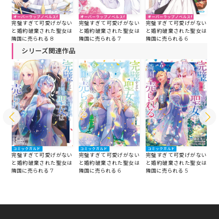
オーバーラップノベルスf
オーバーラップノベルスf
オーバーラップノベルスf
オ
い
完璧すぎて可愛げがない
完璧すぎて可愛げがない
完璧すぎて可愛げがない
完
は
と婚約破棄された聖女は
と婚約破棄された聖女は
と婚約破棄された聖女は
と
隣国に売られる 8
隣国に売られる 7
隣国に売られる 6
隣
シリーズ関連作品
コミックガルド
コミックガルド
コ
コミックガルド
い
完璧すぎて可愛げがない
完璧すぎて可愛げがない
完
完璧すぎて可愛げがない
は
と婚約破棄された聖女は
と婚約破棄された聖女は
と
と婚約破棄された聖女は
隣国に売られる 7
隣国に売られる 6
隣
隣国に売られる 5