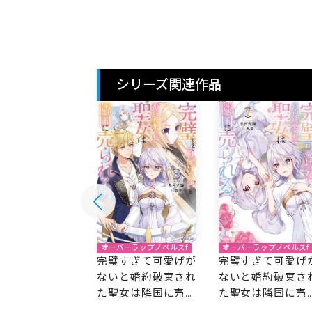
8
れる 7
れる 6
シリーズ関連作品
バーラップノベルスf
オーバーラップノベルスf
オーバーラップノベルスf
すぎて可愛げが
完璧すぎて可愛げが
完璧すぎて可愛げ
と婚約破棄され
ないと婚約破棄され
ないと婚約破棄さ
女は隣国に売ら
た聖女は隣国に売ら
た聖女は隣国に売
9
れる 8
れる 7