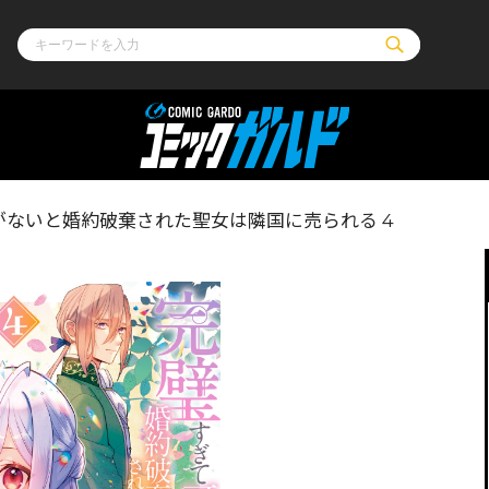
ル
その他
通販・NEW
がないと婚約破棄された聖女は隣国に売られる 4
コミックエッセイ
OVERLAP STOR
ポケットモンスター
オーバーラップ広
アニメ
ス
ゲーム
ーラップノベルス
オーバーラップノベルスf
ロサージュノ
リキューレ
コミックパルフェ