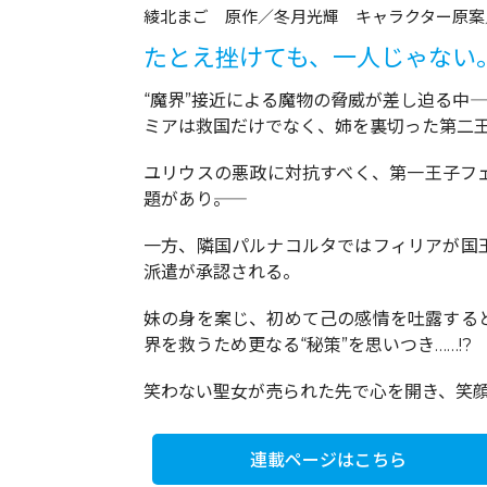
綾北まご 原作／冬月光輝 キャラクター原案
たとえ挫けても、一人じゃない
“魔界”接近による魔物の脅威が差し迫る中――
ミアは救国だけでなく、姉を裏切った第二
ユリウスの悪政に対抗すべく、第一王子フ
題があり――。
一方、隣国パルナコルタではフィリアが国
派遣が承認される。
妹の身を案じ、初めて己の感情を吐露する
界を救うため更なる“秘策”を思いつき……!?
笑わない聖女が売られた先で心を開き、笑
連載ページはこちら