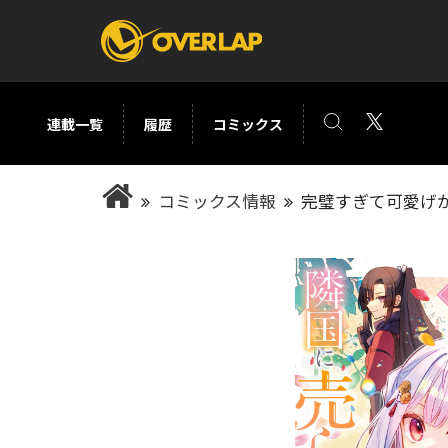
連載一覧
履歴
コミックス
コミック
ライトノベ
コミックス情報
完璧すぎて可愛げ
コミックガルド
文庫
コミッククリエ
ノベルス
LiQulle
ノベルスf
ラブパルフェ
ロサージュノベル
オーバーラップ文庫
オーバ
コミッククリエ