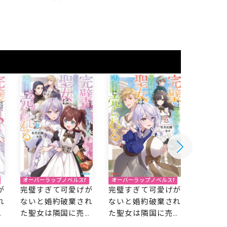
れる 4
れる 3
れる 5
オーバーラップノベルスf
オーバーラップノベルスf
オーバーラ
が
完璧すぎて可愛げが
完璧すぎて可愛げが
完璧す
れ
ないと婚約破棄され
ないと婚約破棄され
ないと
ら
た聖女は隣国に売ら
た聖女は隣国に売ら
た聖女
れる 6
れる 5
れる 4