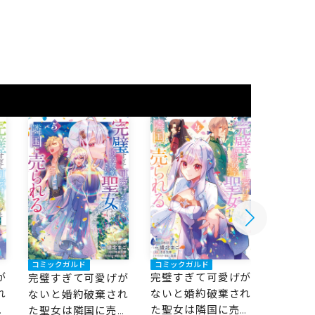
コミックガルド
コミック
コミックガルド
が
完璧すぎて可愛げが
完璧す
完璧すぎて可愛げが
れ
ないと婚約破棄され
ないと
ないと婚約破棄され
ら
た聖女は隣国に売ら
た聖女
た聖女は隣国に売ら