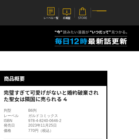
レーベル一覧
広報室
STORE
S
企業
E
会社概要
報室
採用情報
アクセス
商品概要
オーバーラップホールディングス
ベルス
コミックガルド
お問い合わせはこちら
完璧すぎて可愛げがないと婚約破棄され
た聖女は隣国に売られる 4
判型
B6判
レーベル
ガルドコミックス
ISBN
978-4-8240-0646-2
コミックエッセイ
発売日
2023年11月25日
価格
770円（税込）