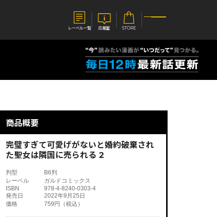
レーベル一覧
広報室
STORE
S
企業
E
会社概要
報室
採用情報
アクセス
商品概要
オーバーラップホールディングス
ベルス
コミックガルド
お問い合わせはこちら
完璧すぎて可愛げがないと婚約破棄され
た聖女は隣国に売られる 2
判型
B6判
レーベル
ガルドコミックス
ISBN
978-4-8240-0303-4
コミックエッセイ
発売日
2022年9月25日
価格
759円（税込）