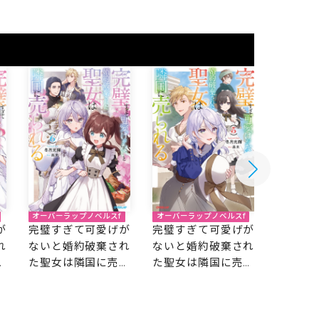
オーバーラップノベルスf
オーバーラップノベルスf
オーバーラ
が
完璧すぎて可愛げが
完璧すぎて可愛げが
完璧す
れ
ないと婚約破棄され
ないと婚約破棄され
ないと
ら
た聖女は隣国に売ら
た聖女は隣国に売ら
た聖女
れる 6
れる 5
れる 4