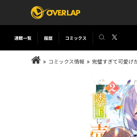
連載一覧
履歴
コミックス
コミック
ライトノベ
コミックス情報
完璧すぎて可愛げ
コミックガルド
文庫
コミッククリエ
ノベルス
LiQulle
ノベルスf
ラブパルフェ
ロサージュノベル
オーバーラップ文庫
オーバ
コミッククリエ