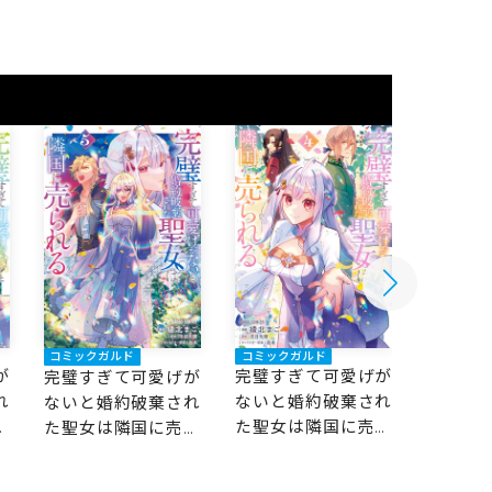
コミックガルド
コミック
コミックガルド
が
完璧すぎて可愛げが
完璧す
完璧すぎて可愛げが
れ
ないと婚約破棄され
ないと
ないと婚約破棄され
ら
た聖女は隣国に売ら
た聖女
た聖女は隣国に売ら
れる 4
れる 3
れる 5