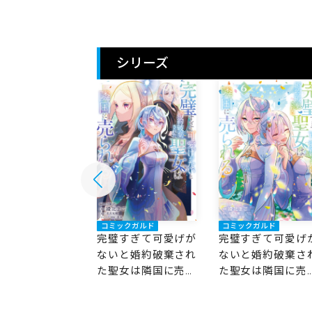
シリーズ
ックガルド
コミックガルド
コミックガルド
すぎて可愛げが
完璧すぎて可愛げが
完璧すぎて可愛げ
と婚約破棄され
ないと婚約破棄され
ないと婚約破棄さ
女は隣国に売ら
た聖女は隣国に売ら
た聖女は隣国に売
8
れる 7
れる 6