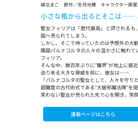
綾北まご 原作／冬月光輝 キャラクター原案
小さな檻から出るとそこは――
聖女フィリアは「歴代最高」と評されるも
国へ売られてしまう。
しかし、そこで待っていたのは予想外の大
隣国パルナコルタの人々の温かさに触れて
フィリア。
そんな中、数百年ぶりに“魔界”が地上に接
迫り来る大きな脅威を前に、彼女は――
「パルナコルタの聖女として、人々を守り
超難度の古代術式である"大破邪魔法陣"を提
笑わない聖女が売られた先で心を開き、笑
連載ページはこちら