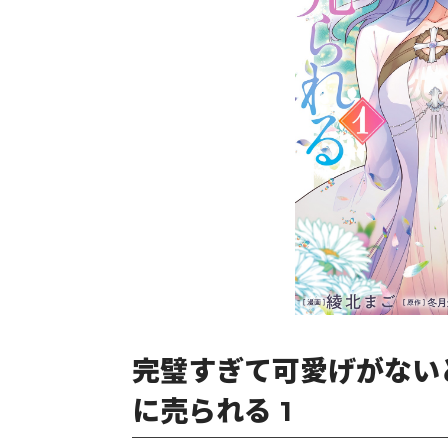
完璧すぎて可愛げがない
に売られる 1