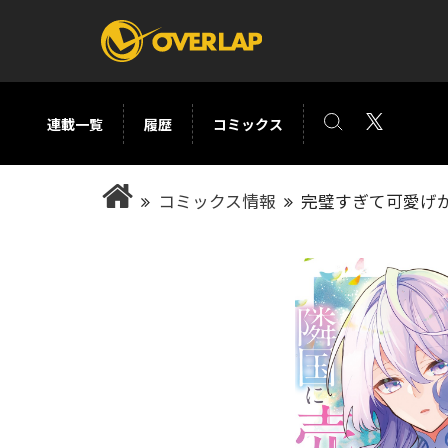
連載一覧
履歴
コミックス
コミック
ライトノベ
コミックス情報
完璧すぎて可愛げが
コミックガルド
文庫
コミッククリエ
ノベルス
LiQulle
ノベルスf
ラブパルフェ
ロサージュノベル
オーバーラップ文庫
オーバ
コミッククリエ