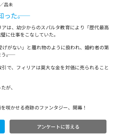
／昌未
った――。
ィリアは、幼少からのスパルタ教育により「歴代最高
完璧に仕事をこなしていた。
愛げがない」と腫れ物のように扱われ、婚約者の第
――。
の取引で、フィリアは莫大な金を対価に売られること
ったが、
顔を咲かせる奇跡のファンタジー、開幕！
アンケートに答える