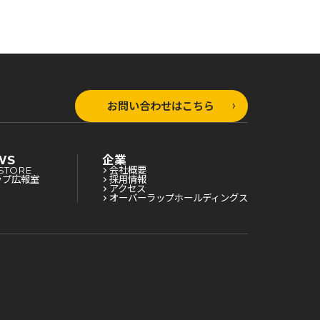
お問い合わせはこちら
WS
企業
STORE
会社概要
ップ広報室
採用情報
アクセス
オーバーラップホールディングス