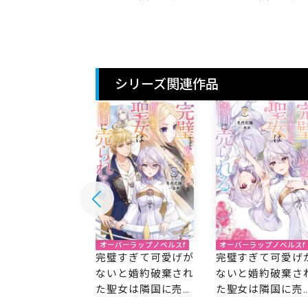
8
れる 7
れる 6
シリーズ関連作品
バーラップノベルスf
オーバーラップノベルスf
オーバーラップノベルスf
すぎて可愛げが
完璧すぎて可愛げが
完璧すぎて可愛げ
と婚約破棄され
ないと婚約破棄され
ないと婚約破棄さ
女は隣国に売ら
た聖女は隣国に売ら
た聖女は隣国に売
9
れる 8
れる 7