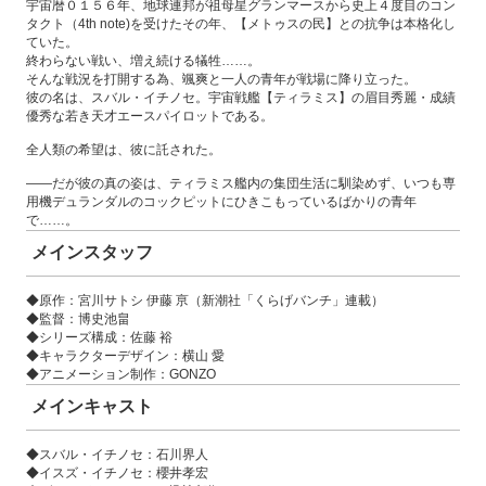
宇宙暦０１５６年、地球連邦が祖母星グランマースから史上４度目のコン
タクト（4th note)を受けたその年、【メトゥスの民】との抗争は本格化し
ていた。
終わらない戦い、増え続ける犠牲……。
そんな戦況を打開する為、颯爽と一人の青年が戦場に降り立った。
彼の名は、スバル・イチノセ。宇宙戦艦【ティラミス】の眉目秀麗・成績
優秀な若き天才エースパイロットである。
全人類の希望は、彼に託された。
――だが彼の真の姿は、ティラミス艦内の集団生活に馴染めず、いつも専
用機デュランダルのコックピットにひきこもっているばかりの青年
で……。
メインスタッフ
◆原作：宮川サトシ 伊藤 亰（新潮社「くらげバンチ」連載）
◆監督：博史池畠
◆シリーズ構成：佐藤 裕
◆キャラクターデザイン：横山 愛
◆アニメーション制作：GONZO
メインキャスト
◆スバル・イチノセ：石川界人
◆イスズ・イチノセ：櫻井孝宏