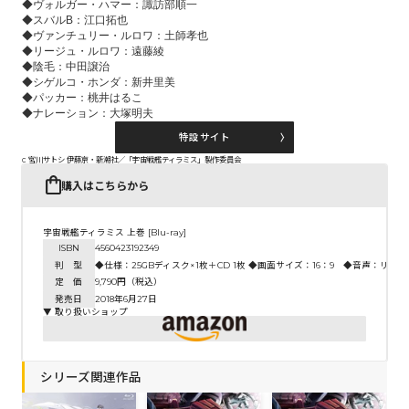
◆ヴォルガー・ハマー：諏訪部順一
◆スバルB：江口拓也
◆ヴァンチュリー・ルロワ：土師孝也
◆リージュ・ルロワ：遠藤綾
◆陰毛：中田譲治
◆シゲルコ・ホンダ：新井里美
◆パッカー：桃井はるこ
◆ナレーション：大塚明夫
特設サイト
c 宮川サトシ 伊藤亰・新潮社／「宇宙戦艦ティラミス」製作委員会
購入はこちらから
宇宙戦艦ティラミス 上巻 [Blu-ray]
ISBN
4560423192349
判 型
◆仕様：25GBディスク×1枚＋CD 1枚 ◆画面サイズ：16：9 ◆音声：リ
定 価
9,790円（税込）
発売日
2018年6月27日
▼ 取り扱いショップ
シリーズ関連作品