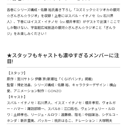
各巻にシリーズ構成・佐藤 裕氏書き下ろし「コズミック☆ミツオカの銀河
☆ぎんぎん☆ラジオ」を収録！上巻にはスバル・イチノセ（cv.石川界
コミックエッセイ
人）、下巻にはイスズ・イチノセ（cv.櫻井孝宏）がゲストで出演！ここで
しか聴けない、宇宙超広域放送の銀河☆ぎんぎん☆ラジオこと「ぎんラ
閉じる
ジ」をお楽しみください！
★スタッフもキャストも濃ゆすぎるメンバーに注
目!
【スタッフ】
原作：宮川サトシ 伊藤 亰(新潮社「くらげバンチ」掲載)
監督：博史池畠、シリーズ構成：佐藤 裕、キャラクターデザイン：横山
愛、アニメーション制作：GONZO
【キャスト】
スバル・イチノセ：石川界人、イスズ・イチノセ：櫻井孝宏、ヴォルガ
ー・ハマー：諏訪部順一、スバルB：江口拓也、ヴェンチュリー・ルロ
ワ：土師孝也、リージュ・ルロワ：遠藤綾、陰毛：中田譲治、シゲルコ・
ホンダ：新井里美、パッカー：桃井はるこ、ナレーション：大塚明夫