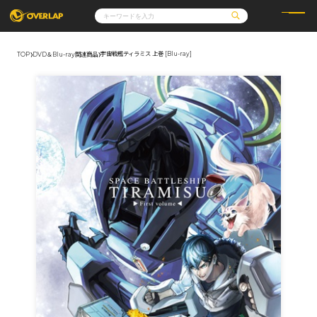
宇宙戦艦ティラミス 上巻 [Blu-ray]
TOP
DVD＆Blu-ray関連商品
コミック
ライトノベル
コミックガルド
文庫
コミッククリエ
ノベルス
LiQulle
ノベルスf
ラブパルフェ
ロサージュノベルス
その他
通販・NEWS
コミックエッセイ
OVERLAP STORE
ポケットモンスター
オーバーラップ広報室
アニメ
ゲーム
企業
会社概要
オーバーラップ文庫
採用情報
アクセス
オーバーラップホールディングス
お問い合わせはこちら
オーバーラップノベルス
オーバーラップノベルスf