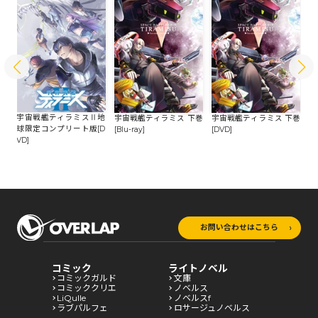
地
宇宙戦艦ティラミスⅡ地
宇宙戦艦ティラミス 下巻
宇宙戦艦ティラミス 下巻
宇
Bl
球限定コンプリート版[D
[Blu-ray]
[DVD]
[B
VD]
お問い合わせはこちら
コミック
ライトノベル
コミックガルド
文庫
コミッククリエ
ノベルス
LiQulle
ノベルスf
ラブパルフェ
ロサージュノベルス