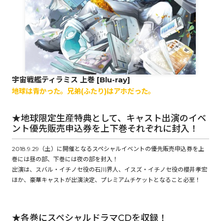
ロサージュノベルス
コミックガルド
宇宙戦艦ティラミス 上巻 [Blu-ray]
地球は青かった。兄弟(ふたり)はアホだった。
コミッククリエ
★地球限定生産特典として、キャスト出演のイベ
ント優先販売申込券を上下巻それぞれに封入！
2018.9.29（土）に開催となるスペシャルイベントの優先販売申込券を上
巻には昼の部、下巻には夜の部を封入！
リキューレ
出演は、スバル・イチノセ役の石川界人、イスズ・イチノセ役の櫻井孝宏
ほか、豪華キャストが出演決定、プレミアムチケットとなること必至！
コミックパルフェ
★各巻にスペシャルドラマCDを収録！