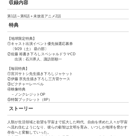
収録内容
第1話～第6話＋未放送アニメ2話
特典
【地球限定特典】
①キャスト出演イベント優先抽選応募券
〔9/29（土） 昼の部〕
②佐藤 裕書き下ろしスペシャルドラマCD
出演：石川界人、諏訪部順一
【毎回特典】
①宮川サトシ先生描き下ろしジャケット
②伊藤 亰先生描き下ろし三方背ケース
③ピクチャーレーベル
④映像特典
－ノンクレジットOP
⑤特製ブックレット（8P）
ストーリー
人類が生活領域と欲望を宇宙まで拡大した時代、自由を求めた人々が宇宙
へ流れ住むようになり、彼らの叡智は文明を育み、いつしか地球を脅かす
存在へと変貌していった。