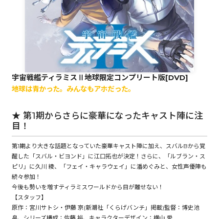
ロサージュノベルス
コミックガルド
宇宙戦艦ティラミスⅡ地球限定コンプリート版[DVD]
地球は青かった。みんなもアホだった。
コミッククリエ
★ 第1期からさらに豪華になったキャスト陣に注
目！
第1期より大きな話題となっていた豪華キャスト陣に加え、スバルBから覚
醒した「スバル・ビヨンド」に江口拓也が決定！さらに、「ルブラン・ス
リキューレ
ピリ」に久川 綾、「フェイ・キャラウェイ」に潘めぐみと、女性声優陣も
続々参加！
今後も勢いを増すティラミスワールドから目が離せない！
【スタッフ】
コミックパルフェ
原作：宮川サトシ・伊藤 亰(新潮社「くらげバンチ」掲載)監督：博史池
畠、シリーズ構成：佐藤 裕、キャラクターデザイン：横山 愛