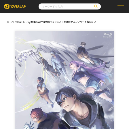
宇宙戦艦ティラミスⅡ地球限定コンプリート版[DVD]
TOP
DVD＆Blu-ray関連商品
コミック
ライトノベル
コミックガルド
文庫
コミッククリエ
ノベルス
LiQulle
ノベルスf
ラブパルフェ
ロサージュノベルス
その他
通販・NEWS
コミックエッセイ
OVERLAP STORE
ポケットモンスター
オーバーラップ広報室
アニメ
ゲーム
企業
会社概要
オーバーラップ文庫
採用情報
アクセス
オーバーラップホールディングス
お問い合わせはこちら
オーバーラップノベルス
オーバーラップノベルスf