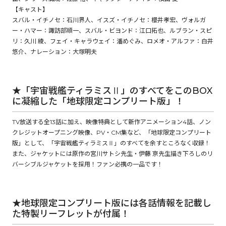
【キャスト】
スバル・イチノセ：石川界人、イスズ・イチノセ：櫻井孝宏、ヴォルガ
ー・ハマー：諏訪部順一、スバル・ビヨンド：江口拓也、ルブラン・スピ
コミックエッセイ
リ：久川 綾、フェイ・キャラウェイ：潘めぐみ、ロメオ・アルファ：白井
悠介、ナレーション：大塚明夫
閉じる
★「宇宙戦艦ティラミスⅡ」のすべてをこのBOX
に凝縮した「地球限定コンプリート版」！
TV放送する全13話に加え、映像特典として新作アニメーション4話、ノン
クレジットオープニング映像、PV・CM集など、「地球限定コンプリート
版」として、「宇宙戦艦ティラミスⅡ」のすべてを余すところなく収録！
また、ジャケットには原作の宮川サトシ先生・伊藤 亰先生描き下ろしのリ
バーシブルジャケットを採用！ファン必携の一品です！
★地球限定コンプリート版には各話情報を記載し
た特製リーフレットが付属！