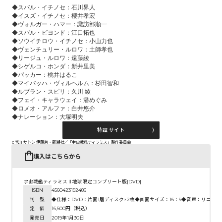
◆スバル・イチノセ：石川界人
◆イスズ・イチノセ：櫻井孝宏
◆ヴォルガー・ハマー：諏訪部順一
◆スバル・ビヨンド：江口拓也
◆ソウイチロウ・イチノセ：小山力也
◆ヴェンチュリー・ルロワ：土師孝也
◆リージュ・ルロワ：遠藤綾
◆シゲルコ・ホンダ：新井里美
◆パッカー：桃井はるこ
◆マイバッハ・ヴィルヘルム：杉田智和
◆ルブラン・スピリ：久川 綾
◆フェイ・キャラウェイ：潘めぐみ
◆ロメオ・アルファ：白井悠介
◆ナレーション：大塚明夫
特設サイト
c 宮川サトシ 伊藤亰・新潮社／「宇宙戦艦ティラミス」製作委員会
購入はこちらから
宇宙戦艦ティラミスⅡ地球限定コンプリート版[DVD]
ISBN
4560423192486
判 型
◆仕様：DVD：片面1層ディスク×2枚◆画面サイズ：16：9◆音声：リニア
定 価
16,500円（税込）
発売日
2019年1月30日