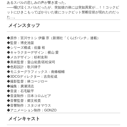
あるスバルの悲しみの声が響き渡った。
――咽び泣くスバルだったが、突如彼の体には突如異変が…！！コックピ
ットにひきこもってばかりいた彼にコックピット禁断症状が現れたのだっ
た…。
メインスタッフ
◆原作：宮川サトシ 伊藤 亰（新潮社「くらげバンチ」連載）
◆監督：博史池畠
◆シリーズ構成：佐藤 裕
◆キャラクターデザイン：横山 愛
◆メカデザイン：杉村友和
◆美術監督：畠山佑貴/若松栄司
◆色彩設計：歌川律子
◆モニターグラフィックス：南條楊輔
◆3DCGディレクター：吉良柾成
◆撮影監督：林コージロー
◆編集：廣瀬清志
◆音楽：石毛駿平
◆音楽制作：日本コロムビア
◆音響監督：郷文裕貴
◆音響制作：スタジオマウス
◆アニメーション制作：GONZO
メインキャスト