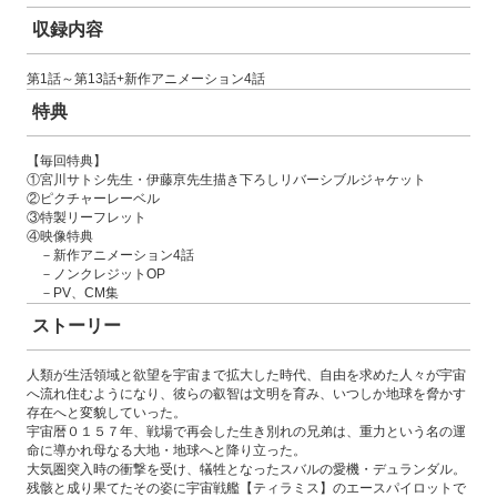
収録内容
第1話～第13話+新作アニメーション4話
特典
【毎回特典】
①宮川サトシ先生・伊藤亰先生描き下ろしリバーシブルジャケット
②ピクチャーレーベル
③特製リーフレット
④映像特典
－新作アニメーション4話
－ノンクレジットOP
－PV、CM集
ストーリー
人類が生活領域と欲望を宇宙まで拡大した時代、自由を求めた人々が宇宙
へ流れ住むようになり、彼らの叡智は文明を育み、いつしか地球を脅かす
存在へと変貌していった。
宇宙暦０１５７年、戦場で再会した生き別れの兄弟は、重力という名の運
命に導かれ母なる大地・地球へと降り立った。
大気圏突入時の衝撃を受け、犠牲となったスバルの愛機・デュランダル。
残骸と成り果てたその姿に宇宙戦艦【ティラミス】のエースパイロットで