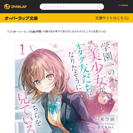
文庫サイトはこちら
コミック
ライトノベル
コミックガルド
文庫
学園一の美少女がオタク友だちになりたそうにこちらを見ている 1
TOP
オーバーラップ文庫
コミッククリエ
ノベルス
LiQulle
ノベルスf
ラブパルフェ
ロサージュノベルス
その他
通販・NEWS
コミックエッセイ
OVERLAP STORE
ポケットモンスター
オーバーラップ広報室
アニメ
ゲーム
企業
会社概要
オーバーラップ文庫
採用情報
アクセス
オーバーラップホールディングス
お問い合わせはこちら
オーバーラップノベルス
オーバーラップノベルスf