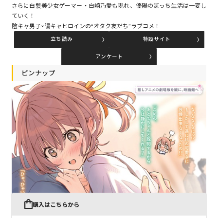
さらに白髪美少女ゲーマー・白崎乃愛も現れ、優陽のぼっち生活は一変し
ていく！
陰キャ男子×陽キャヒロインの“オタク友だち”ラブコメ！
コミックエッセイ
立ち読み
特設サイト
閉じる
アンケート
ピンナップ
購入はこちらから