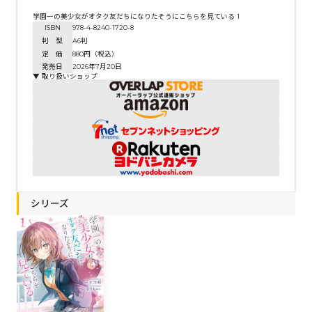
学園一の美少女がオタク友だちになりたそうにこちらを見ている 1
ISBN
978-4-8240-1720-8
判 型
A6判
定 価
880円（税込）
発売日
2026年7月20日
▼ 取り扱いショップ
シリーズ