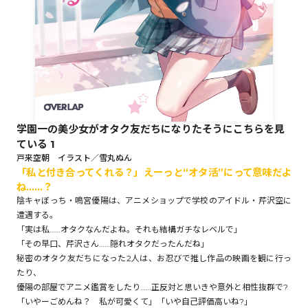
ロサージュノベルス
コミックガルド
学園一の美少女がオタク友だちになりたそうにこちらを見
ている 1
コミッククリエ
戸来空朝 イラスト／雪丸ぬん
「私と付き合ってくれる？」えーっと“オタ活”にって意味だよ
ね……？
陰キャぼっち・鳴宮優陽は、アニメショップで学校のアイドル・芹沢空に
遭遇する。
リキューレ
「実は私……オタクなんだよね。それも結構ガチなレベルで」
「その早口、芹沢さん……隠れオタクだったんだね」
秘密のオタク友だちになった2人は、お忍びで推し作品の映画を観に行っ
たり、
コミックパルフェ
優陽の部屋でアニメ鑑賞をしたり……正反対と思いきや意外と相性抜群で?
「いやーごめんね？ 私が可愛くて」「いや自己評価高いね?」