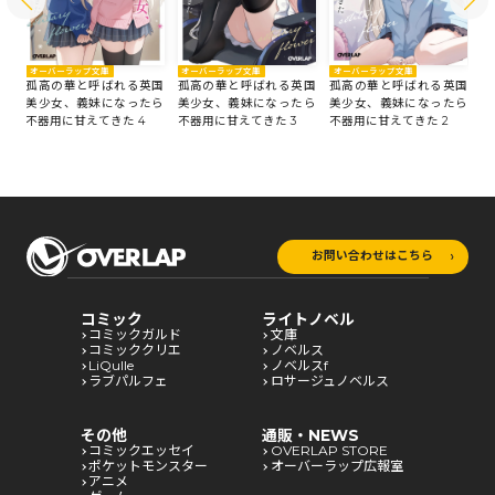
オ
オーバーラップ文庫
オーバーラップ文庫
オーバーラップ文庫
国
孤
孤高の華と呼ばれる英国
孤高の華と呼ばれる英国
孤高の華と呼ばれる英国
ら
美
美少女、義妹になったら
美少女、義妹になったら
美少女、義妹になったら
不
不器用に甘えてきた 4
不器用に甘えてきた 3
不器用に甘えてきた 2
お問い合わせはこちら
コミック
ライトノベル
コミックガルド
文庫
コミッククリエ
ノベルス
LiQulle
ノベルスf
ラブパルフェ
ロサージュノベルス
その他
通販・NEWS
コミックエッセイ
OVERLAP STORE
ポケットモンスター
オーバーラップ広報室
アニメ