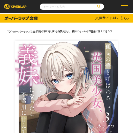
文庫サイトはこちら
コミック
ライトノベル
コミックガルド
文庫
孤高の華と呼ばれる英国美少女、義妹になったら不器用に甘えてきた 3
TOP
オーバーラップ文庫
コミッククリエ
ノベルス
LiQulle
ノベルスf
ラブパルフェ
ロサージュノベルス
その他
通販・NEWS
コミックエッセイ
OVERLAP STORE
ポケットモンスター
オーバーラップ広報室
アニメ
ゲーム
企業
会社概要
オーバーラップ文庫
採用情報
アクセス
オーバーラップホールディングス
お問い合わせはこちら
オーバーラップノベルス
オーバーラップノベルスf