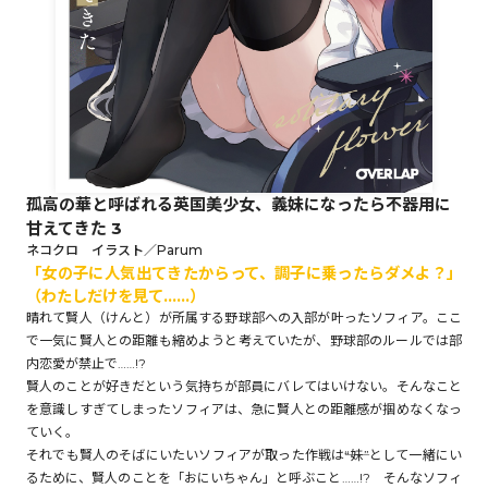
ロサージュノベルス
コミックガルド
孤高の華と呼ばれる英国美少女、義妹になったら不器用に
甘えてきた 3
コミッククリエ
ネコクロ イラスト／Parum
「女の子に人気出てきたからって、調子に乗ったらダメよ？」
（わたしだけを見て……）
晴れて賢人（けんと）が所属する野球部への入部が叶ったソフィア。ここ
で一気に賢人との距離も縮めようと考えていたが、野球部のルールでは部
リキューレ
内恋愛が禁止で……!?
賢人のことが好きだという気持ちが部員にバレてはいけない。そんなこと
を意識しすぎてしまったソフィアは、急に賢人との距離感が掴めなくなっ
ていく。
コミックパルフェ
それでも賢人のそばにいたいソフィアが取った作戦は――“妹”として一緒にい
るために、賢人のことを「おにいちゃん」と呼ぶこと……!? そんなソフィ