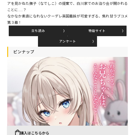
アを見かねた撫子（なでしこ）の提案で、白川家でのお泊り会が開かれる
ことに……？
なかなか素直になれないクーデレ英国義妹が可愛すぎる、焦れ甘ラブコメ
コミックエッセイ
第３幕！
立ち読み
特設サイト
閉じる
アンケート
ピンナップ
購入はこちらから