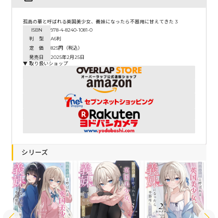
孤高の華と呼ばれる英国美少女、義妹になったら不器用に甘えてきた 3
ISBN
978-4-8240-1081-0
判 型
A6判
定 価
825円（税込）
発売日
2025年2月25日
▼ 取り扱いショップ
シリーズ