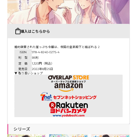
購入はこちらから
婚約破棄された崖っぷち令嬢は、帝国の皇弟殿下と結ばれる 2
ISBN
978-4-8240-0275-4
判 型
B6判
定 価
1,320円（税込）
発売日
2022年8月25日
▼ 取り扱いショップ
シリーズ