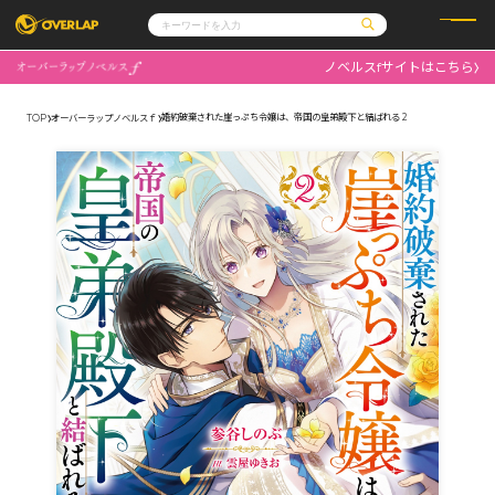
ノベルスfサイトはこちら
コミック
ライトノベル
コミックガルド
文庫
婚約破棄された崖っぷち令嬢は、帝国の皇弟殿下と結ばれる 2
TOP
オーバーラップノベルスｆ
コミッククリエ
ノベルス
LiQulle
ノベルスf
ラブパルフェ
ロサージュノベルス
その他
通販・NEWS
コミックエッセイ
OVERLAP STORE
ポケットモンスター
オーバーラップ広報室
アニメ
ゲーム
企業
会社概要
オーバーラップ文庫
採用情報
アクセス
オーバーラップホールディングス
お問い合わせはこちら
オーバーラップノベルス
オーバーラップノベルスf