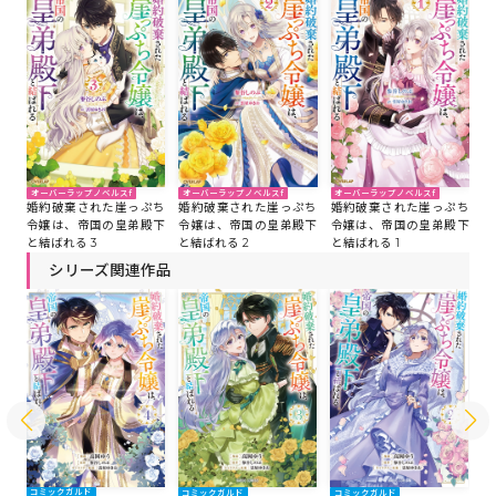
オーバーラップノベルスf
オーバーラップノベルスf
オーバーラップノベルスf
婚約破棄された崖っぷち
婚約破棄された崖っぷち
婚約破棄された崖っぷち
令嬢は、帝国の皇弟殿下
令嬢は、帝国の皇弟殿下
令嬢は、帝国の皇弟殿下
と結ばれる 2
と結ばれる 3
と結ばれる 1
シリーズ関連作品
コ
コミックガルド
コミックガルド
コミックガルド