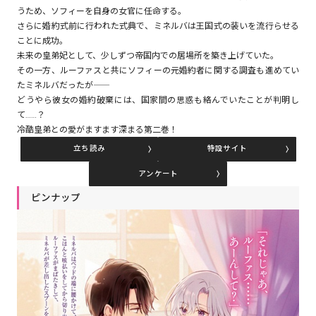
うため、ソフィーを自身の女官に任命する。
さらに婚約式前に行われた式典で、ミネルバは王国式の装いを流行らせる
ことに成功。
コミックエッセイ
未来の皇弟妃として、少しずつ帝国内での居場所を築き上げていた。
その一方、ルーファスと共にソフィーの元婚約者に関する調査も進めてい
閉じる
たミネルバだったが――
どうやら彼女の婚約破棄には、国家間の思惑も絡んでいたことが判明し
て……？
冷酷皇弟との愛がますます深まる第二巻！
立ち読み
特設サイト
アンケート
ピンナップ