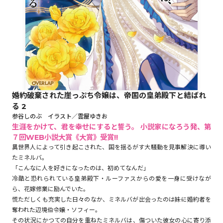
ロサージュノベルス
コミックガルド
婚約破棄された崖っぷち令嬢は、帝国の皇弟殿下と結ばれ
る 2
コミッククリエ
参谷しのぶ イラスト／雲屋ゆきお
生涯をかけて、君を幸せにすると誓う。 小説家になろう発、第
７回WEB小説大賞《大賞》受賞!!
異世界人によって引き起こされた、国を揺るがす大騒動を見事解決に導い
たミネルバ。
リキューレ
「こんなに人を好きになったのは、初めてなんだ」
冷酷と恐れられている皇弟殿下・ルーファスからの愛を一身に受けなが
ら、花嫁修業に励んでいた。
慌ただしくも充実した日々のなか、ミネルバが出会ったのは――妹に婚約者を
コミックパルフェ
奪われた辺境伯令嬢・ソフィー。
その状況にかつての自分を重ねたミネルバは、傷ついた彼女の心に寄り添