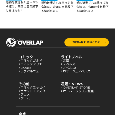
婚
婚約破棄された崖っぷち
ち
婚約破棄された崖っぷち
婚約破棄された崖っぷち
令
令嬢は、帝国の皇弟殿下
下
令嬢は、帝国の皇弟殿下
令嬢は、帝国の皇弟殿下
と
と結ばれる 4
と結ばれる 3
と結ばれる 2
お問い合わせはこちら
コミック
ライトノベル
コミックガルド
文庫
コミッククリエ
ノベルス
LiQulle
ノベルスf
ラブパルフェ
ロサージュノベルス
その他
通販・NEWS
コミックエッセイ
OVERLAP STORE
ポケットモンスター
オーバーラップ広報室
アニメ
ゲーム
企業