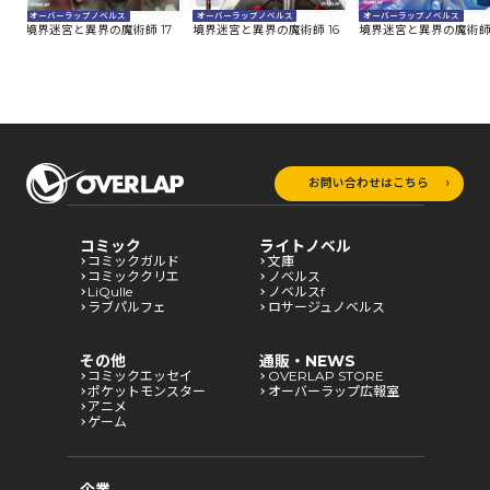
オーバーラップノベルス
オーバーラップノベルス
オーバーラップノベルス
8
境界迷宮と異界の魔術師 16
境界迷宮と異界の魔術師 
境界迷宮と異界の魔術師 17
お問い合わせはこちら
コミック
ライトノベル
コミックガルド
文庫
コミッククリエ
ノベルス
LiQulle
ノベルスf
ラブパルフェ
ロサージュノベルス
その他
通販・NEWS
コミックエッセイ
OVERLAP STORE
ポケットモンスター
オーバーラップ広報室
アニメ
ゲーム
企業