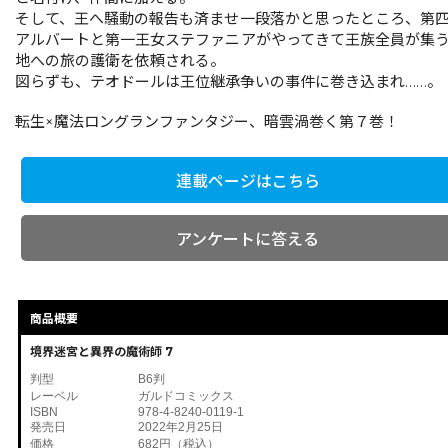
そして、王へ騒動の報告も済ませ一段落かと思ったところ、第
アルバートと第一王女ステファニアがやってきて王族全員が集
地への旅の護衛を依頼される。
図らずも、テオドールは王位継承争いの事件に巻き込まれ……。
転生×魔法ロングランファンタジー、暗雲渦巻く第７巻！
連載ページはこちら
アンケートに答える
商品概要
境界迷宮と異界の魔術師 7
判型
B6判
レーベル
ガルドコミックス
ISBN
978-4-8240-0119-1
発売日
2022年2月25日
価格
682円（税込）