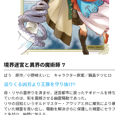
リキューレ
コミックパルフェ
コミックエッセイ
閉じる
境界迷宮と異界の魔術師 7
ばう 原作／小野崎えいじ キャラクター原案／鍋島テツヒロ
迫りくる凶刃より王族を守り抜け!!
母・リサの墓参りを済ませ、迷宮都市に戻ったテオドールを待
ていたのは、街を震撼させる幽霊騒動であった。
リサの旧知というギルドマスター・アウリアと共に瘴気により
ていた精霊を救い出し、騒動を解決――さらに保護した精霊にセラ
と名付け、仲間に加える。