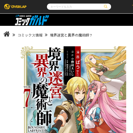
コミック
ライトノベル
コミックガルド
文庫
コミッククリエ
ノベルス
コミックス情報
境界迷宮と異界の魔術師 7
LiQulle
ノベルスf
ラブパルフェ
ロサージュノベルス
その他
通販・NEWS
コミックエッセイ
OVERLAP STORE
ポケットモンスター
オーバーラップ広報室
アニメ
ゲーム
企業
会社概要
オーバーラップ文庫
オーバーラップノベルス
採用情報
アクセス
オーバーラップホールディングス
お問い合わせはこちら
オーバーラップノベルスf
ロサージュノベルス
コミックガルド
コミッククリエ