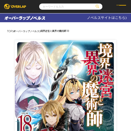
ノベルスサイトはこちら
コミック
ライトノベル
コミックガルド
文庫
境界迷宮と異界の魔術師 18
TOP
オーバーラップノベルス
コミッククリエ
ノベルス
LiQulle
ノベルスf
ラブパルフェ
ロサージュノベルス
その他
通販・NEWS
コミックエッセイ
OVERLAP STORE
ポケットモンスター
オーバーラップ広報室
アニメ
ゲーム
企業
会社概要
オーバーラップ文庫
採用情報
アクセス
オーバーラップホールディングス
お問い合わせはこちら
オーバーラップノベルス
オーバーラップノベルスf