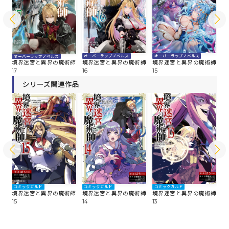
オーバーラップノベルス
オーバーラップノベルス
オ
オーバーラップノベルス
師
境界迷宮と異界の魔術師
境界迷宮と異界の魔術師
境
境界迷宮と異界の魔術師
16
15
14
17
シリーズ関連作品
コミックガルド
コミックガルド
コミックガルド
コ
師
境界迷宮と異界の魔術師
境界迷宮と異界の魔術師
境界迷宮と異界の魔術師
境
15
14
13
12