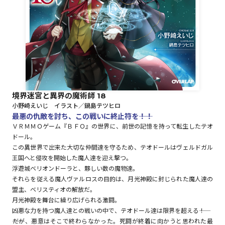
ロサージュノベルス
コミックガルド
境界迷宮と異界の魔術師 18
小野崎えいじ イラスト／鍋島テツヒロ
コミッククリエ
最悪の仇敵を討ち、この戦いに終止符を――！！
ＶＲＭＭＯゲーム『ＢＦＯ』の世界に、前世の記憶を持って転生したテオ
ドール。
この異世界で出来た大切な仲間達を守るため、テオドールはヴェルドガル
王国へと侵攻を開始した魔人達を迎え撃つ。
リキューレ
浮遊城ベリオンドーラと、夥しい数の魔物達。
それらを従える魔人ヴァルロスの目的は、月光神殿に封じられた魔人達の
盟主、ベリスティオの解放だ。
月光神殿を舞台に繰り広げられる激闘。
コミックパルフェ
凶悪な力を持つ魔人達との戦いの中で、テオドール達は限界を超える――！
――だが、悪意はそこで終わらなかった。死闘が終着に向かうと思われた最