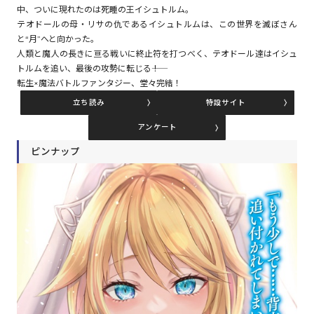
中、ついに現れたのは死睡の王イシュトルム。
テオドールの母・リサの仇であるイシュトルムは、この世界を滅ぼさん
と“月”へと向かった。
コミックエッセイ
人類と魔人の長きに亘る戦いに終止符を打つべく、テオドール達はイシュ
トルムを追い、最後の攻勢に転じる――！
閉じる
転生×魔法バトルファンタジー、堂々完結！
立ち読み
特設サイト
アンケート
ピンナップ