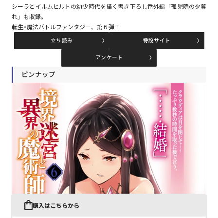
シーラとイルムヒルトの幼少時代を描く書き下ろし番外編「孤児院の夕暮
れ」も収録。
転生×魔法バトルファンタジー、第６弾！
コミックエッセイ
立ち読み
特設サイト
閉じる
アンケート
ピンナップ
購入はこちらから