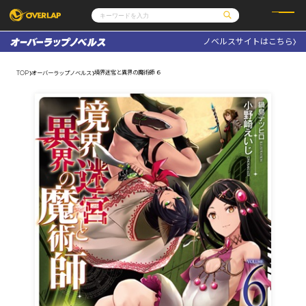
ノベルスサイトはこちら
コミック
ライトノベル
コミックガルド
文庫
境界迷宮と異界の魔術師 ６
TOP
オーバーラップノベルス
コミッククリエ
ノベルス
LiQulle
ノベルスf
ラブパルフェ
ロサージュノベルス
その他
通販・NEWS
コミックエッセイ
OVERLAP STORE
ポケットモンスター
オーバーラップ広報室
アニメ
ゲーム
企業
会社概要
オーバーラップ文庫
採用情報
アクセス
オーバーラップホールディングス
お問い合わせはこちら
オーバーラップノベルス
オーバーラップノベルスf