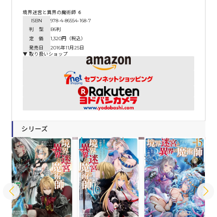
境界迷宮と異界の魔術師 ６
ISBN
978-4-86554-168-7
判 型
B6判
定 価
1,320円（税込）
発売日
2016年11月25日
▼ 取り扱いショップ
シリーズ