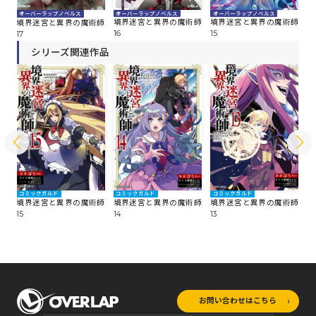
オーバーラップノベルス
オーバーラップノベルス
オ
オーバーラップノベルス
師
境界迷宮と異界の魔術師
境界迷宮と異界の魔術師
境
境界迷宮と異界の魔術師
16
15
14
17
シリーズ関連作品
コミックガルド
コミックガルド
コミックガルド
コ
師
境界迷宮と異界の魔術師
境界迷宮と異界の魔術師
境界迷宮と異界の魔術師
境
15
14
13
12
お問い合わせはこちら