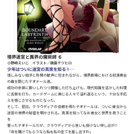
ロサージュノベルス
コミックガルド
境界迷宮と異界の魔術師 ６
小野崎えいじ イラスト／鍋島テツヒロ
コミッククリエ
少年はついに迷宮の真実を知る――！
惜しみない拍手と称賛の歓声に包まれながら、境界劇場における初演奏会
の幕を閉じたテオドール達。
成功の余韻に酔いしれつつ開催した打ち上げも、現代知識を活かした料理
に舌鼓を打ち、カードゲームに興じる人々で溢れ返るという、十分な手応
リキューレ
えを感じさせるものとなった。
そして、翌日。クラウディアの信頼を得たテオドールは、ついに彼女から
迷宮の――世界の秘密を明かされる。真実を知ってなお彼女と世界を救うこと
を
コミックパルフェ
誓ったテオドールだが、クラウディアから思いも掛けない申し出が!?
「命を賭けてもらうなら――私も私の全てを差し出すわ」