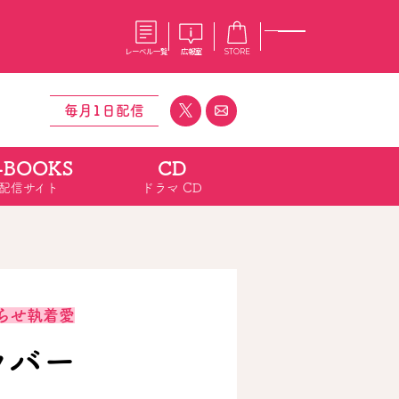
レーベル一覧
広報室
STORE
毎月1日配信
-BOOKS
CD
S
企業
配信サイト
ドラマ CD
E
会社概要
報室
採用情報
アクセス
オーバーラップホールディングス
ベルス
コミックガルド
お問い合わせはこちら
からせ執着愛
ラバー
コミックエッセイ