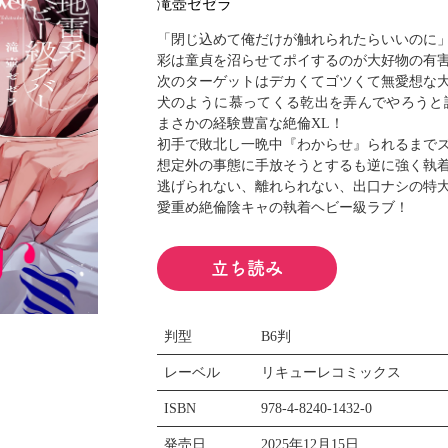
滝壺ゼゼラ
閉じる
「閉じ込めて俺だけが触れられたらいいのに
彩は童貞を沼らせてポイするのが大好物の有
次のターゲットはデカくてゴツくて無愛想な
犬のように慕ってくる乾出を弄んでやろうと
まさかの経験豊富な絶倫XL！
初手で敗北し一晩中『わからせ』られるまで
想定外の事態に手放そうとするも逆に強く執着
逃げられない、離れられない、出口ナシの特
愛重め絶倫陰キャの執着ヘビー級ラブ！
立ち読み
判型
B6判
レーベル
リキューレコミックス
ISBN
978-4-8240-1432-0
発売日
2025年12月15日