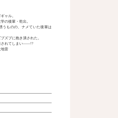
」
害ギャル。
大学の後輩・乾出。
誘うものの、ナメていた後輩は
ズブズブに抱き潰された。
されてしまい――!?
大地雷