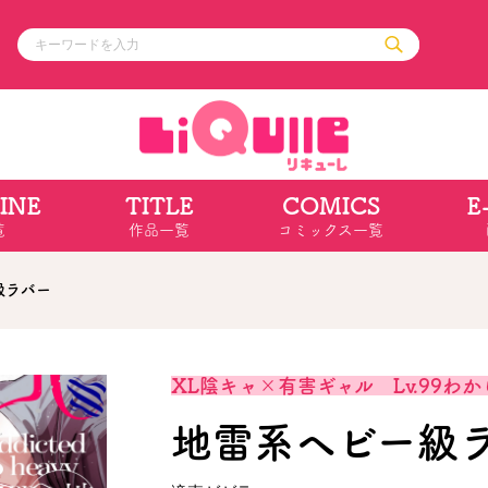
INE
TITLE
COMICS
E
ル
その他
通販・NEW
覧
作品一覧
コミックス一覧
コミックエッセイ
OVERLAP STOR
ポケットモンスター
オーバーラップ広
アニメ
ス
ゲーム
級ラバー
ーラップノベルス
オーバーラップノベルスf
ロサージュノ
XL陰キャ×有害ギャル Lv.99わ
地雷系ヘビー級
リキューレ
コミックパルフェ