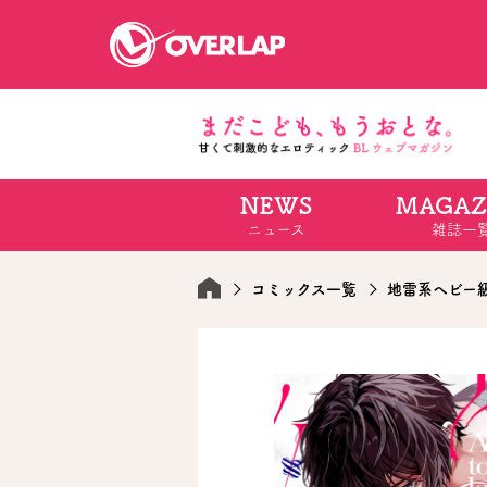
NEWS
MAGAZ
コミック
ライトノベ
ニュース
雑誌一
コミックガルド
文庫
コミッククリエ
ノベルス
LiQulle
ノベルスf
ラブパルフェ
ロサージュノベル
コミックス一覧
地雷系ヘビー
オーバーラップ文庫
オーバ
コミッククリエ