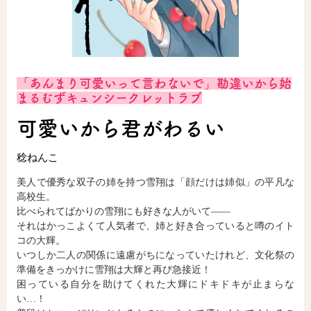
ロサージュノベルス
「あんまり可愛いって言わないで」勘違いから始
コミックガルド
まるむずキュンシークレットラブ
可愛いから君がわるい
稔ねんこ
コミッククリエ
美人で優秀な双子の姉を持つ雪翔は「顔だけは姉似」の平凡な
高校生。
比べられてばかりの雪翔にも好きな人がいて――
リキューレ
それはかっこよくて人気者で、姉と好き合っていると噂のイト
コの大輝。
いつしか二人の関係に遠慮がちになっていたけれど、文化祭の
準備をきっかけに雪翔は大輝と再び急接近！
困っている自分を助けてくれた大輝にドキドキが止まらな
コミックパルフェ
い…！