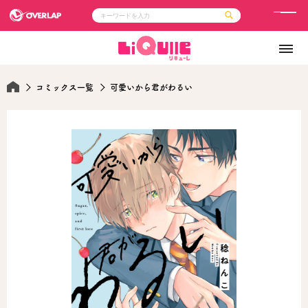
メ
ニ
コミック
ライトノベル
ュ
コミックガルド
文庫
コミッククリエ
ノベルス
ー
LiQulle
ノベルスf
コミックス一覧
可愛いから君がわるい
ラブパルフェ
ロサージュノベルス
その他
通販・NEWS
コミックエッセイ
OVERLAP STORE
ポケットモンスター
オーバーラップ広報室
アニメ
ゲーム
企業
会社概要
オーバーラップ文庫
採用情報
アクセス
オーバーラップホールディングス
お問い合わせはこちら
オーバーラップノベルス
オーバーラップノベルスf