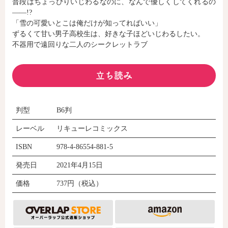
普段はちょっぴりいじわるなのに、なんで優しくしてくれるの
――!?
「雪の可愛いとこは俺だけが知ってればいい」
コミックエッセイ
ずるくて甘い男子高校生は、好きな子ほどいじわるしたい。
不器用で遠回りな二人のシークレットラブ
閉じる
立ち読み
判型
B6判
レーベル
リキューレコミックス
ISBN
978-4-86554-881-5
発売日
2021年4月15日
価格
737円（税込）