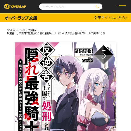
文庫サイトはこちら
コミック
ライトノベル
コミックガルド
文庫
TOP
オーバーラップ文庫
コミッククリエ
ノベルス
反逆者として王国で処刑された隠れ最強騎士 5 蘇った真の実力者は帝国ルートで英雄となる
LiQulle
ノベルスf
ラブパルフェ
ロサージュノベルス
その他
通販・NEWS
コミックエッセイ
OVERLAP STORE
ポケットモンスター
オーバーラップ広報室
アニメ
ゲーム
企業
会社概要
オーバーラップ文庫
採用情報
アクセス
オーバーラップホールディングス
お問い合わせはこちら
オーバーラップノベルス
オーバーラップノベルスf