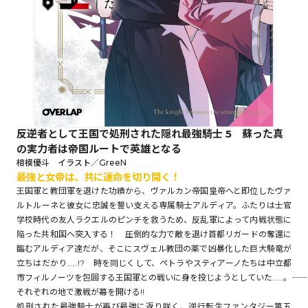
ロサージュノベルス
コミックガルド
反逆者として王国で処刑された隠れ最強騎士 5 蘇った真
の実力者は帝国ルートで英雄となる
コミッククリエ
相模優斗 イラスト／GreeN
最強と女帝は、共に運命を切り開く！
王国軍と教団軍を退けた功績から、ヴァルカン帝国皇帝へと即位したヴァ
ルトルーネと彼女に忠誠を誓い支える専属騎士アルディア。ふたりは士官
学校時代の友人ラクエルのピンチを救うため、反乱軍によって内戦状態に
リキューレ
陥った共和国へ突入する！ 圧倒的な力で敵を退け首都リガードの奪還に
臨むアルディア達だが、そこにスヴェル教団の薬で凶暴化した巨大騎竜が
立ちはだかり……!? 時を同じくして、ペトラやスティアーノたちは中立都
市フィルノーツを包囲する王国軍との戦いに身を投じようとしていた……。――
コミックパルフェ
それぞれの地で激戦が幕を開ける!!
処刑された最強騎士が再び最強に返り咲く、逆行転生ファンタジー第五