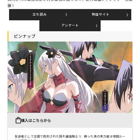
弾！
立ち読み
特設サイト
コミックエッセイ
アンケート
閉じる
ピンナップ
購入はこちらから
反逆者として王国で処刑された隠れ最強騎士 5 蘇った真の実力者は帝国ルー