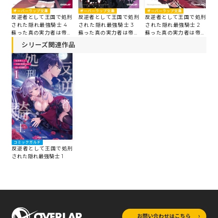
オーバーラップ文庫
オーバーラップ文庫
オーバーラップ文庫
オ
刑
反逆者として王国で処刑
反逆者として王国で処刑
反逆者として王国で処刑
反
5
された隠れ最強騎士 4
された隠れ最強騎士 3
された隠れ最強騎士 2
さ
国
蘇った真の実力者は帝国
蘇った真の実力者は帝国
蘇った真の実力者は帝国
蘇
ルートで英雄となる
ルートで英雄となる
ルートで英雄となる
ル
シリーズ関連作品
コミックガルド
反逆者として王国で処刑
された隠れ最強騎士 1
お問い合わせはこちら