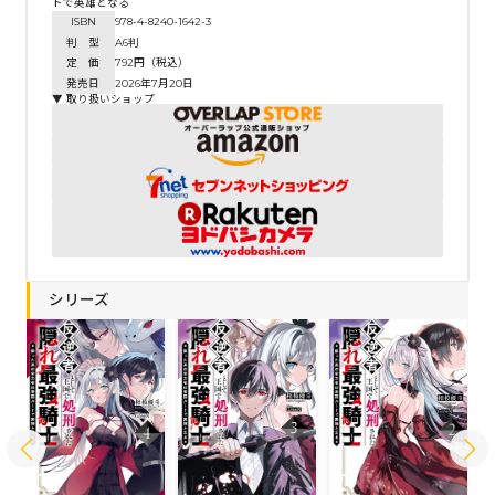
トで英雄となる
ISBN
978-4-8240-1642-3
判 型
A6判
定 価
792円（税込）
発売日
2026年7月20日
▼ 取り扱いショップ
シリーズ