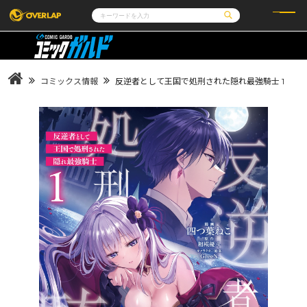
コミック
ライトノベル
コミックガルド
文庫
コミッククリエ
ノベルス
コミックス情報
反逆者として王国で処刑された隠れ最強騎士 1
LiQulle
ノベルスf
ラブパルフェ
ロサージュノベルス
その他
通販・NEWS
コミックエッセイ
OVERLAP STORE
ポケットモンスター
オーバーラップ広報室
アニメ
ゲーム
企業
会社概要
オーバーラップ文庫
採用情報
アクセス
オーバーラップホールディングス
お問い合わせはこちら
オーバーラップノベルス
オーバーラップノベルスf