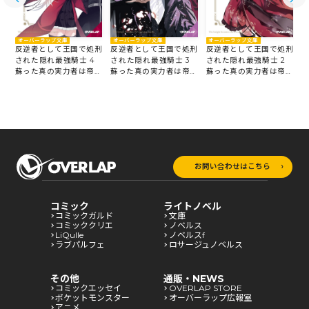
オーバーラップ文庫
オーバーラップ文庫
オーバーラップ文庫
刑
反逆者として王国で処刑
反逆者として王国で処刑
反逆者として王国で処刑
5
された隠れ最強騎士 4
された隠れ最強騎士 3
された隠れ最強騎士 2
国
蘇った真の実力者は帝国
蘇った真の実力者は帝国
蘇った真の実力者は帝国
ルートで英雄となる
ルートで英雄となる
ルートで英雄となる
ル
お問い合わせはこちら
コミック
ライトノベル
コミックガルド
文庫
コミッククリエ
ノベルス
LiQulle
ノベルスf
ラブパルフェ
ロサージュノベルス
その他
通販・NEWS
コミックエッセイ
OVERLAP STORE
ポケットモンスター
オーバーラップ広報室
アニメ