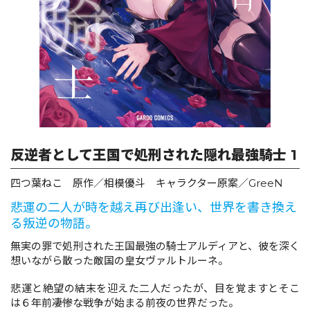
ロサージュノベルス
コミックガルド
反逆者として王国で処刑された隠れ最強騎士 1
コミッククリエ
四つ葉ねこ 原作／相模優斗 キャラクター原案／GreeN
悲運の二人が時を越え再び出逢い、世界を書き換え
る叛逆の物語。
リキューレ
無実の罪で処刑された王国最強の騎士アルディアと、彼を深く
想いながら散った敵国の皇女ヴァルトルーネ。
悲運と絶望の結末を迎えた二人だったが、目を覚ますとそこ
コミックパルフェ
は６年前――凄惨な戦争が始まる前夜の世界だった。