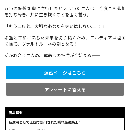
互いの記憶を胸に逆行したと気づいた二人は、今度こそ悲劇
を打ち砕き、共に生き抜くことを固く誓う。
コミックエッセイ
「もう二度と、大切なあなたを失いはしない……！」
閉じる
希望と平和に満ちた未来を切り拓くため、アルディアは祖国
を捨て、ヴァルトルーネの剣となる！
惹かれ合う二人の、運命への叛逆が今始まる――。
連載ページはこちら
アンケートに答える
商品概要
反逆者として王国で処刑された隠れ最強騎士 1