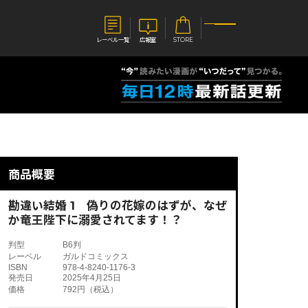
レーベル一覧
広報室
STORE
S
企業
E
会社概要
報室
採用情報
アクセス
商品概要
オーバーラップホールディングス
ベルス
コミックガルド
お問い合わせはこちら
勘違い結婚 1 偽りの花嫁のはずが、なぜ
か竜王陛下に溺愛されてます！？
判型
B6判
レーベル
ガルドコミックス
ISBN
978-4-8240-1176-3
コミックエッセイ
発売日
2025年4月25日
価格
792円（税込）