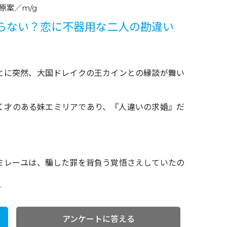
原案／m/g
らない？恋に不器用な二人の勘違い
とに突然、大国ドレイクの王カインとの縁談が舞い
く才のある妹エミリアであり、『人違いの求婚』だ
ミレーユは、騙した罪を背負う覚悟さえしていたの
アンケートに答える