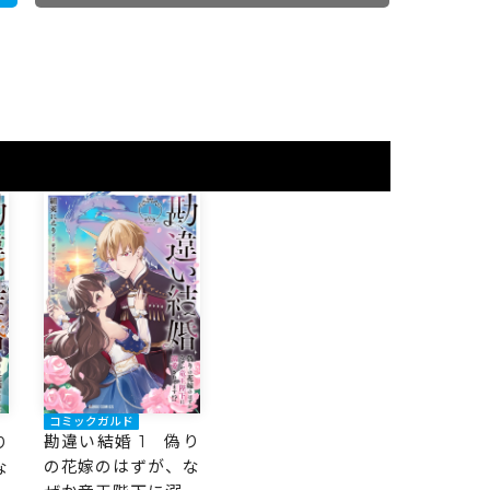
コミックガルド
勘違い結婚 1 偽り
り
の花嫁のはずが、な
な