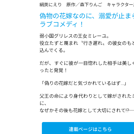
絹莢にえり 原作／森下りんご キャラクター
偽物の花嫁なのに、溺愛が止ま
ラブコメディ！
弱小国グリレスの王女ミレーユ。
役立たずと蔑まれ〝行き遅れ〟の彼女のも
込んでくる。
だが、すぐに彼が一目惚れした相手は美し
ったと発覚！
「偽りの花嫁だと気づかれているはず…」
父王の命により身代わりとして嫁がされた
に、
なぜかその後も花嫁として大切にされて――!?
連載ページはこちら