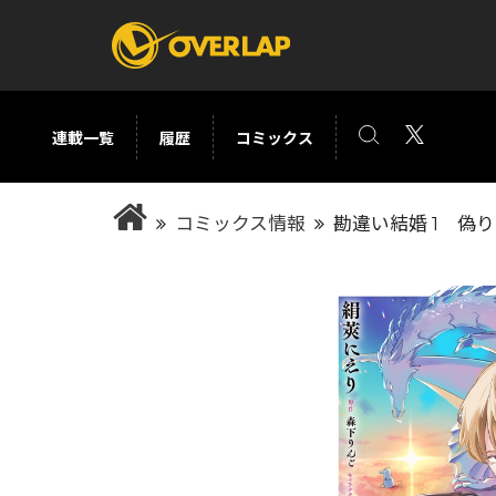
連載一覧
履歴
コミックス
コミック
ライトノベ
コミックス情報
勘違い結婚 1 偽
コミックガルド
文庫
コミッククリエ
ノベルス
LiQulle
ノベルスf
ラブパルフェ
ロサージュノベル
オーバーラップ文庫
オーバ
コミッククリエ