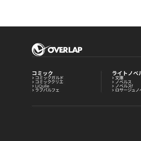
されてます！？
されてます！？
コミック
ライトノベ
コミックガルド
文庫
コミッククリエ
ノベルス
LiQulle
ノベルスf
ラブパルフェ
ロサージュノ