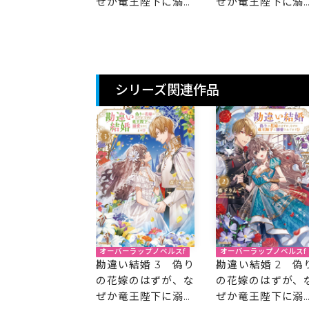
ぜか竜王陛下に溺愛
ぜか竜王陛下に溺
されてます！？
されてます！？
シリーズ関連作品
オーバーラップノベルスf
オーバーラップノベルスf
勘違い結婚 2 偽
勘違い結婚 3 偽り
の花嫁のはずが、
の花嫁のはずが、な
ぜか竜王陛下に溺
ぜか竜王陛下に溺愛