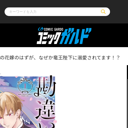
ル
その他
通販・NEW
りの花嫁のはずが、なぜか竜王陛下に溺愛されてます！？
コミックエッセイ
OVERLAP STOR
ポケットモンスター
オーバーラップ広
アニメ
ス
ゲーム
ーラップノベルス
オーバーラップノベルスf
ロサージュノ
リキューレ
コミックパルフェ