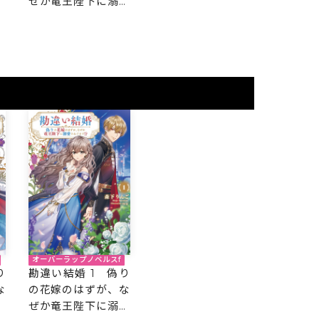
ぜか竜王陛下に溺愛
愛
されてます！？
オーバーラップノベルスf
り
勘違い結婚 1 偽り
な
の花嫁のはずが、な
愛
ぜか竜王陛下に溺愛