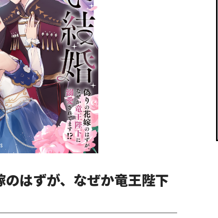
閉じる
花嫁のはずが、なぜか竜王陛下