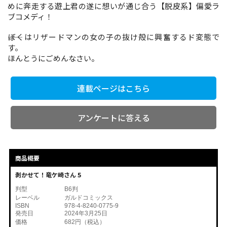
めに奔走する遊上君の遂に想いが通じ合う【脱皮系】偏愛ラ
ブコメディ！
コミックエッセイ
――ぼくはリザードマンの女の子の抜け殻に興奮するド変態で
す。
閉じる
ほんとうにごめんなさい。
連載ページはこちら
アンケートに答える
商品概要
剥かせて！竜ケ崎さん 5
判型
B6判
レーベル
ガルドコミックス
ISBN
978-4-8240-0775-9
発売日
2024年3月25日
価格
682円（税込）