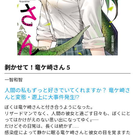
ロサージュノベルス
コミックガルド
剥かせて！竜ケ崎さん 5
コミッククリエ
一智和智
人間の私もずっと好きでいてくれますか？ 竜ケ崎さ
んと変態・遊上に大事件発生!?
リキューレ
ぼくは竜ケ崎さんと付き合うようになった。
リザードマンでなく、人間の彼女と過ごす日々も、ぼくにと
ってはかけがえのない思い出になってゆく――。
だけどその日常は、長くは続かず……
コミックパルフェ
感染症によって静かに眠る竜ケ崎さんと彼女の目を覚ますた