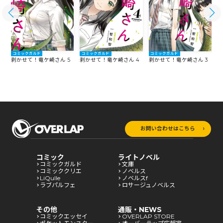
コミックガルド
コミックガルド
コミックガルド
6
剥かせて！竜ケ崎さん 5
剥
剥かせて！竜ケ崎さん 4
剥かせて！竜ケ崎さん 3
お問い合わせはこちら
コミック
ライトノベル
コミックガルド
文庫
コミッククリエ
ノベルス
LiQulle
ノベルスf
ラブパルフェ
ロサージュノベルス
その他
通販・NEWS
コミックエッセイ
OVERLAP STORE