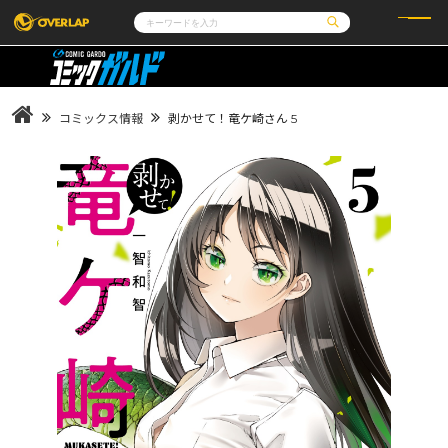
コミック
ライトノベル
コミックガルド
文庫
コミッククリエ
ノベルス
コミックス情報
剥かせて！竜ケ崎さん 5
LiQulle
ノベルスf
ラブパルフェ
ロサージュノベルス
その他
通販・NEWS
コミックエッセイ
OVERLAP STORE
ポケットモンスター
オーバーラップ広報室
アニメ
ゲーム
企業
会社概要
オーバーラップ文庫
採用情報
アクセス
オーバーラップホールディングス
お問い合わせはこちら
オーバーラップノベルス
オーバーラップノベルスf