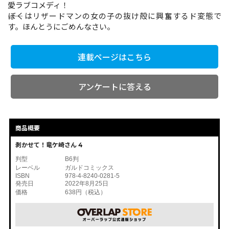
愛ラブコメディ！
――ぼくはリザードマンの女の子の抜け殻に興奮するド変態で
す。ほんとうにごめんなさい。
コミックエッセイ
閉じる
連載ページはこちら
アンケートに答える
商品概要
剥かせて！竜ケ崎さん 4
判型
B6判
レーベル
ガルドコミックス
ISBN
978-4-8240-0281-5
発売日
2022年8月25日
価格
638円（税込）