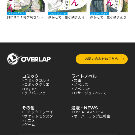
コミックガルド
コミックガルド
コミックガルド
6
剥かせて！竜ケ崎さん 5
剥
剥かせて！竜ケ崎さん 4
剥かせて！竜ケ崎さん 3
お問い合わせはこちら
コミック
ライトノベル
コミックガルド
文庫
コミッククリエ
ノベルス
LiQulle
ノベルスf
ラブパルフェ
ロサージュノベルス
その他
通販・NEWS
コミックエッセイ
OVERLAP STORE
ポケットモンスター
オーバーラップ広報室
アニメ
ゲーム