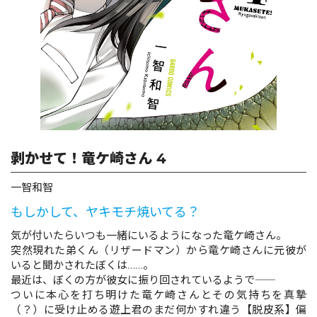
ロサージュノベルス
コミックガルド
剥かせて！竜ケ崎さん 4
コミッククリエ
一智和智
もしかして、ヤキモチ焼いてる？
リキューレ
気が付いたらいつも一緒にいるようになった竜ケ崎さん。
突然現れた弟くん（リザードマン）から竜ケ崎さんに元彼が
いると聞かされたぼくは……。
最近は、ぼくの方が彼女に振り回されているようで――
ついに本心を打ち明けた竜ケ崎さんとその気持ちを真摯
コミックパルフェ
（？）に受け止める遊上君のまだ何かすれ違う【脱皮系】偏