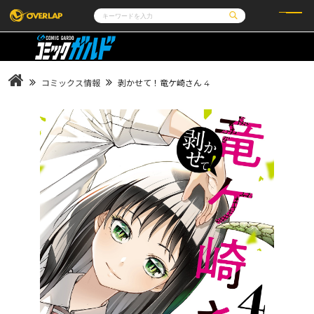
コミック
ライトノベル
コミックガルド
文庫
コミッククリエ
ノベルス
コミックス情報
剥かせて！竜ケ崎さん 4
LiQulle
ノベルスf
ラブパルフェ
ロサージュノベルス
その他
通販・NEWS
コミックエッセイ
OVERLAP STORE
ポケットモンスター
オーバーラップ広報室
アニメ
ゲーム
企業
会社概要
オーバーラップ文庫
採用情報
アクセス
オーバーラップホールディングス
お問い合わせはこちら
オーバーラップノベルス
オーバーラップノベルスf