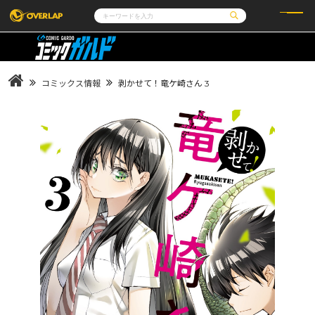
コミック
ライトノベル
コミックガルド
文庫
コミッククリエ
ノベルス
コミックス情報
剥かせて！竜ケ崎さん 3
LiQulle
ノベルスf
ラブパルフェ
ロサージュノベルス
その他
通販・NEWS
コミックエッセイ
OVERLAP STORE
ポケットモンスター
オーバーラップ広報室
アニメ
ゲーム
企業
会社概要
オーバーラップ文庫
採用情報
アクセス
オーバーラップホールディングス
お問い合わせはこちら
オーバーラップノベルス
オーバーラップノベルスf