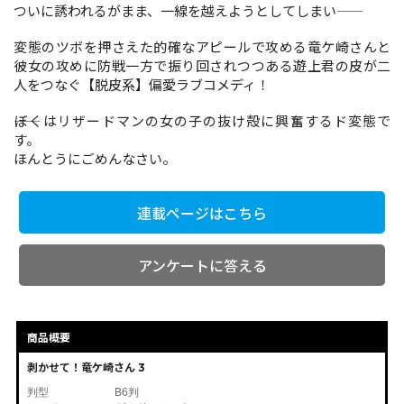
ついに誘われるがまま、一線を越えようとしてしまい――
変態のツボを押さえた的確なアピールで攻める竜ケ崎さんと
コミックエッセイ
彼女の攻めに防戦一方で振り回されつつある遊上君の皮が二
人をつなぐ【脱皮系】偏愛ラブコメディ！
閉じる
――ぼくはリザードマンの女の子の抜け殻に興奮するド変態で
す。
ほんとうにごめんなさい。
連載ページはこちら
アンケートに答える
商品概要
剥かせて！竜ケ崎さん 3
判型
B6判