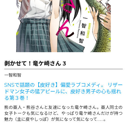
ロサージュノベルス
コミックガルド
剥かせて！竜ケ崎さん 3
コミッククリエ
一智和智
SNSで話題の【皮好き】偏愛ラブコメディ。 リザー
ドマン女子の猛アピールに、皮好き男子の心も揺れ
リキューレ
る第３巻！
熊の亜人・熊谷さんと友達になった竜ケ崎さん。亜人同士の
女子トークも気になるけど、やっぱり竜ケ崎さんだけが持つ
コミックパルフェ
魅力（主に皮やしっぽ）が気になって気になって……。