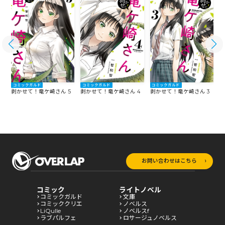
コミックガルド
コミックガルド
コミックガルド
6
剥かせて！竜ケ崎さん 5
剥
剥かせて！竜ケ崎さん 4
剥かせて！竜ケ崎さん 3
お問い合わせはこちら
コミック
ライトノベル
コミックガルド
文庫
コミッククリエ
ノベルス
LiQulle
ノベルスf
ラブパルフェ
ロサージュノベルス