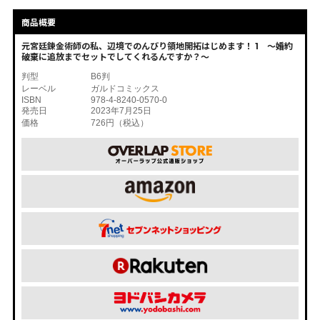
商品概要
元宮廷錬金術師の私、辺境でのんびり領地開拓はじめます！ 1 ～婚約
破棄に追放までセットでしてくれるんですか？～
判型
B6判
レーベル
ガルドコミックス
ISBN
978-4-8240-0570-0
発売日
2023年7月25日
価格
726円（税込）