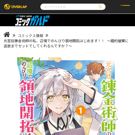
コミック
ライトノベル
コミックガルド
文庫
コミッククリエ
ノベルス
コミックス情報
LiQulle
ノベルスf
ラブパルフェ
ロサージュノベルス
元宮廷錬金術師の私、辺境でのんびり領地開拓はじめます！ 1 ～婚約破棄に
その他
通販・NEWS
追放までセットでしてくれるんですか？～
コミックエッセイ
OVERLAP STORE
ポケットモンスター
オーバーラップ広報室
アニメ
ゲーム
企業
会社概要
オーバーラップ文庫
採用情報
アクセス
オーバーラップホールディングス
お問い合わせはこちら
オーバーラップノベルス
オーバーラップノベルスf