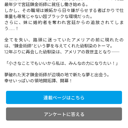
最年少で宮廷錬金術師に就任し働き始める。
しかし、その職場は嫉妬から日々嫌がらせする者ばかりで仕
事量も尋常じゃない超ブラックな環境だった。
コミックエッセイ
さらに、妹に婚約者を奪われ宮廷からの追放されてしま
う……！
閉じる
全てを失い、路頭に迷っていたアメリアの前に現れたの
は、“錬金術師”という夢を与えてくれた幼馴染のトーマ。
12年ぶりに再会した幼馴染は、アメリアの救世主となり――
「小さなことでもいいから私は、みんなの力になりたい！」
夢破れた天才錬金術師が辺境の地で新たな夢と出会う。
幸せいっぱいの領地開拓譚、開幕！
連載ページはこちら
アンケートに答える