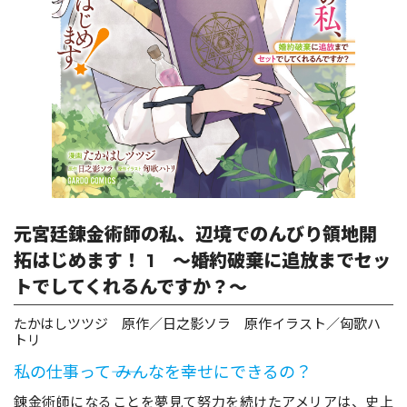
ロサージュノベルス
コミックガルド
コミッククリエ
元宮廷錬金術師の私、辺境でのんびり領地開
拓はじめます！ 1 ～婚約破棄に追放までセッ
トでしてくれるんですか？～
リキューレ
たかはしツツジ 原作／日之影ソラ 原作イラスト／匈歌ハ
トリ
私の仕事って―― みんなを幸せにできるの？
コミックパルフェ
錬金術師になることを夢見て努力を続けたアメリアは、史上