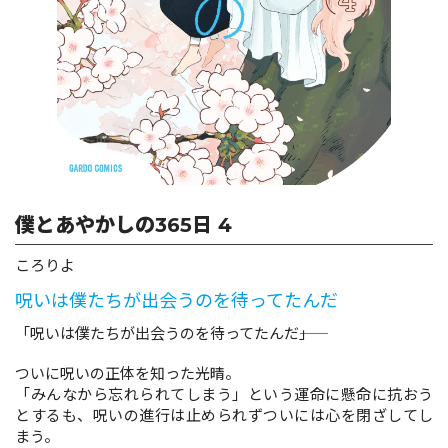
ロサージュノベルス
コミックガルド
僕とあやかしの365日 4
コミッククリエ
ころりよ
呪いは僕たちが出会うのを待ってたんだ
リキューレ
「呪いは僕たちが出会うのを待ってたんだ――」
ついに呪いの正体を知った光晴。
「みんなから忘れられてしまう」という運命に懸命に抗おう
とするも、呪いの進行は止められずついには心を閉ざしてし
コミックパルフェ
まう。