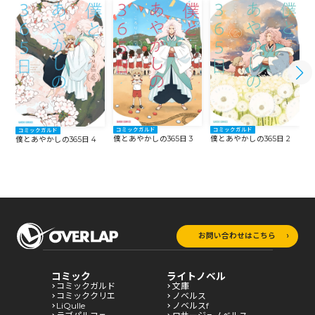
コミックガルド
コミックガルド
コミックガルド
僕とあやかしの365日 3
僕とあやかしの365日 2
僕
僕とあやかしの365日 4
お問い合わせはこちら
コミック
ライトノベル
コミックガルド
文庫
コミッククリエ
ノベルス
LiQulle
ノベルスf