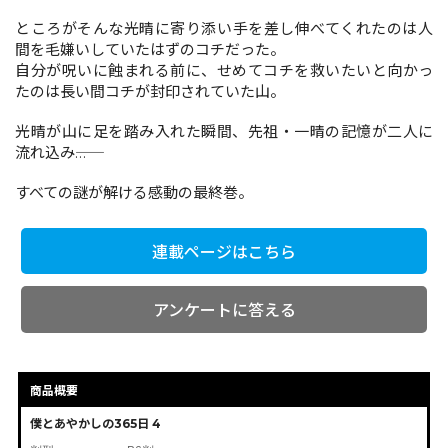
ところがそんな光晴に寄り添い手を差し伸べてくれたのは人
間を毛嫌いしていたはずのコチだった。
コミックエッセイ
自分が呪いに蝕まれる前に、せめてコチを救いたいと向かっ
たのは長い間コチが封印されていた山。
閉じる
光晴が山に足を踏み入れた瞬間、先祖・一晴の記憶が二人に
流れ込み――…
すべての謎が解ける感動の最終巻。
連載ページはこちら
アンケートに答える
商品概要
僕とあやかしの365日 4