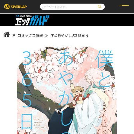
コミック
ライトノベル
コミックガルド
文庫
コミッククリエ
ノベルス
コミックス情報
僕とあやかしの365日 4
LiQulle
ノベルスf
ラブパルフェ
ロサージュノベルス
その他
通販・NEWS
コミックエッセイ
OVERLAP STORE
ポケットモンスター
オーバーラップ広報室
アニメ
ゲーム
企業
会社概要
オーバーラップ文庫
採用情報
アクセス
オーバーラップホールディングス
お問い合わせはこちら
オーバーラップノベルス
オーバーラップノベルスf