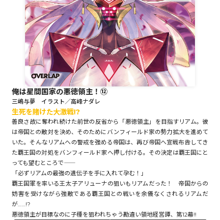
ロサージュノベルス
コミックガルド
俺は星間国家の悪徳領主！⑫
三嶋与夢 イラスト／高峰ナダレ
生死を賭けた大激戦!?
コミッククリエ
善良さ故に奪われ続けた前世の反省から「悪徳領主」を目指すリアム。彼
は帝国との敵対を決め、そのためにバンフィールド家の勢力拡大を進めて
いた。そんなリアムへの警戒を強める帝国は、再び帝国へ宣戦布告してき
た覇王国の対処をバンフィールド家へ押し付ける。その決定は覇王国にと
リキューレ
っても望むところで――
「必ずリアムの最強の遺伝子を手に入れて孕む！」
覇王国軍を率いる王太子アリューナの狙いもリアムだった！ 帝国からの
妨害を受けながら強敵である覇王国との戦いを余儀なくされるリアムだ
が……!?
コミックパルフェ
悪徳領主が目標なのに子種を狙われちゃう勘違い領地経営譚、第12幕!!