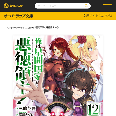
文庫サイトはこちら
コミック
ライトノベル
コミックガルド
文庫
俺は星間国家の悪徳領主！⑫
TOP
オーバーラップ文庫
コミッククリエ
ノベルス
LiQulle
ノベルスf
ラブパルフェ
ロサージュノベルス
その他
通販・NEWS
コミックエッセイ
OVERLAP STORE
ポケットモンスター
オーバーラップ広報室
アニメ
ゲーム
企業
会社概要
オーバーラップ文庫
採用情報
アクセス
オーバーラップホールディングス
お問い合わせはこちら
オーバーラップノベルス
オーバーラップノベルスf