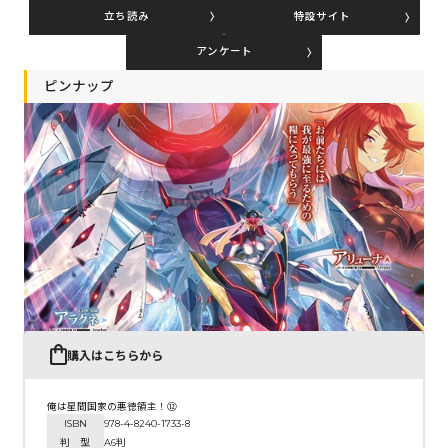
立ち読み
特設サイト
アンケート
コミックエッセイ
ピンナップ
閉じる
購入はこちらから
俺は星間国家の悪徳領主！⑫
ISBN
978-4-8240-1733-8
判 型
A6判