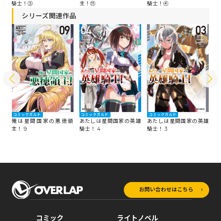
騎士！⑤
主！⑪
騎士！④
主
シリーズ関連作品
コミックガルド
コミックガルド
コミックガルド
コ
領
俺は星間国家の悪徳領
あたしは星間国家の英雄
あたしは星間国家の英雄
俺
主！ 9
騎士！ 4
騎士！ 3
主
お問い合わせはこちら
コミック
ライトノベル