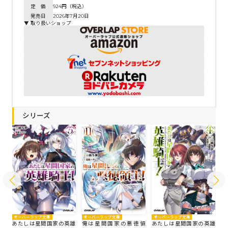
定 価
924円（税込）
発売日
2026年7月20日
▼ 取り扱いショップ
シリーズ
オーバーラップ文庫
オーバーラップ文庫
オーバーラップ文庫
オ
領
あたしは星間国家の英雄
俺は星間国家の悪徳領
あたしは星間国家の英雄
俺