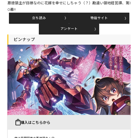
悪徳領主が目標なのに花嫁を幸せにしちゃう（？）勘違い領地経営譚、第1
0幕!!
立ち読み
特設サイト
コミックエッセイ
アンケート
閉じる
ピンナップ
購入はこちらから