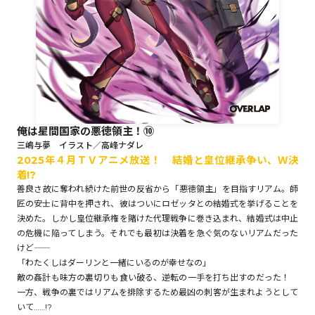
ロサージュノベルス
コミックガルド
俺は星間国家の悪徳領主！⑩
三嶋与夢 イラスト／高峰ナダレ
2025年４月ＴＶアニメ放送！ 結婚と皇位継承争い、Ｗ決
コミッククリエ
着!?
善良さ故に奪われ続けた前世の反省から「悪徳領主」を目指すリアム。師
匠の安士に背中を押され、彼はついにロゼッタとの結婚式を挙げることを
決めた。しかし皇位継承権を賭けた代理戦争に巻き込まれ、結婚式は中止
リキューレ
の危機に陥ってしまう。それでも最初は決着を急ぐ気のないリアムだった
けど――
「わたくしはダーリンと一緒にいるのが幸せなの」
敵の姦計も味方の裏切りも食い破る、逆転の一手を打ち出すのだった！
一方、戦争の裏ではリアムを排除するため最凶の刺客が生まれようとして
コミックパルフェ
いて……!?