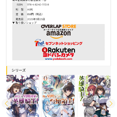
俺は星間国家の悪徳領主！⑩
ISBN
978-4-8240-1113-8
判 型
A6判
定 価
858円（税込）
発売日
2025年3月25日
▼ 取り扱いショップ
シリーズ