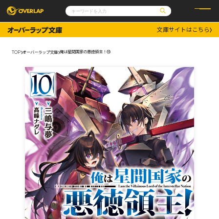
文庫サイトはこちら
コミック
ライトノベル
コミックガルド
文庫
俺は星間国家の悪徳領主！⑩
TOP
オーバーラップ文庫
コミッククリエ
ノベルス
LiQulle
ノベルスf
ラブパルフェ
ロサージュノベルス
その他
通販・NEWS
コミックエッセイ
OVERLAP STORE
ポケットモンスター
オーバーラップ広報室
アニメ
ゲーム
企業
会社概要
オーバーラップ文庫
採用情報
アクセス
オーバーラップホールディングス
お問い合わせはこちら
オーバーラップノベルス
オーバーラップノベルスf