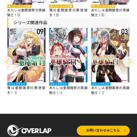
オーバーラップ文庫
オーバーラップ文庫
オーバーラップ文庫
オ
領
あたしは星間国家の英雄
俺は星間国家の悪徳領
あたしは星間国家の英雄
俺
騎士！⑤
主！⑪
騎士！④
主
シリーズ関連作品
コミックガルド
コミックガルド
コミックガルド
コ
領
俺は星間国家の悪徳領
あたしは星間国家の英雄
あたしは星間国家の英雄
俺
主！ 9
騎士！ 4
騎士！ 3
主
お問い合わせはこちら