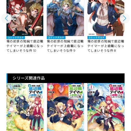
コミックガルド
コミックガルド
コミックガルド
職
俺の前世の知識で底辺職
俺の前世の知識で底辺職
俺の前世の知識で底辺職
っ
テイマーが上級職になっ
テイマーが上級職になっ
テイマーが上級職になっ
てしまいそうな件 10
てしまいそうな件 9
てしまいそうな件 8
て
シリーズ関連作品