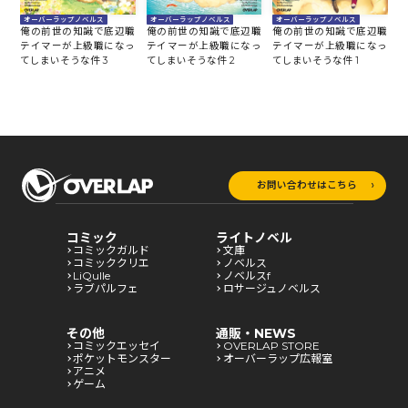
オーバーラップノベルス
オーバーラップノベルス
オーバーラップノベルス
俺の前世の知識で底辺職
俺の前世の知識で底辺職
俺の前世の知識で底辺職
テイマーが上級職になっ
テイマーが上級職になっ
テイマーが上級職になっ
てしまいそうな件 3
てしまいそうな件 2
てしまいそうな件 1
お問い合わせはこちら
コミック
ライトノベル
コミックガルド
文庫
コミッククリエ
ノベルス
LiQulle
ノベルスf
ラブパルフェ
ロサージュノベルス
その他
通販・NEWS
コミックエッセイ
OVERLAP STORE
ポケットモンスター
オーバーラップ広報室
アニメ
ゲーム