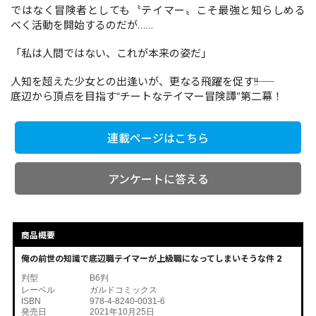
ではなく冒険者としても〝テイマー〟こそ最強と知らしめる
べく活動を開始するのだが……
コミックエッセイ
「私は人間ではない、これが本来の姿だ」
閉じる
人知を超えた少女との出逢いが、更なる飛躍を促す――!!
底辺から頂点を目指す“チートなテイマー冒険譚”第二幕！
連載ページはこちら
アンケートに答える
商品概要
俺の前世の知識で底辺職テイマーが上級職になってしまいそうな件 2
判型
B6判
レーベル
ガルドコミックス
ISBN
978-4-8240-0031-6
発売日
2021年10月25日