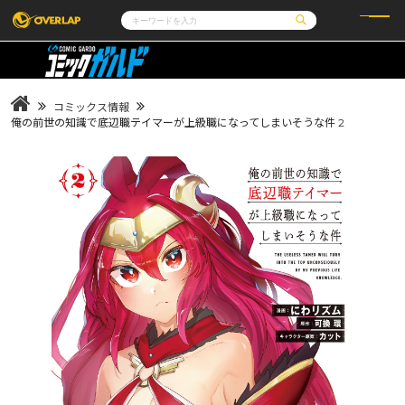
コミック
ライトノベル
コミックガルド
文庫
コミッククリエ
ノベルス
コミックス情報
LiQulle
ノベルスf
ラブパルフェ
ロサージュノベルス
俺の前世の知識で底辺職テイマーが上級職になってしまいそうな件 2
その他
通販・NEWS
コミックエッセイ
OVERLAP STORE
ポケットモンスター
オーバーラップ広報室
アニメ
ゲーム
企業
会社概要
オーバーラップ文庫
採用情報
アクセス
オーバーラップホールディングス
お問い合わせはこちら
オーバーラップノベルス
オーバーラップノベルスf