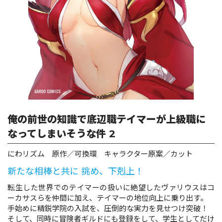
ロサージュノベルス
コミックガルド
コミッククリエ
俺の前世の知識で底辺職テイマーが上級職に
なってしまいそうな件 2
にわリズム 原作／可換環 キャラクター原案／カット
リキューレ
新たな相棒と共に 挑め、下剋上！
転生した世界でのテイマーの扱いに絶望したヴァリウスはコ
ーカサスらを仲間に加え、テイマーの地位向上に乗り出す。
コミックパルフェ
手始めに精鋭学院の入試を、圧倒的な実力を見せつけ突破！
そして、同時に冒険者ギルドにも登録をして、学生としてだけ