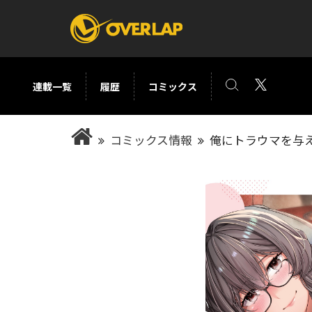
連載一覧
履歴
コミックス
コミック
ライトノベ
コミックス情報
俺にトラウマを与
コミックガルド
文庫
コミッククリエ
ノベルス
LiQulle
ノベルスf
ラブパルフェ
ロサージュノベル
オーバーラップ文庫
オーバ
コミッククリエ