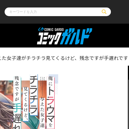
ル
その他
通販・NEW
えた女子達がチラチラ見てくるけど、残念ですが手遅れです 
コミックエッセイ
OVERLAP STOR
ポケットモンスター
オーバーラップ広
アニメ
ス
ゲーム
ーラップノベルス
オーバーラップノベルスf
ロサージュノ
リキューレ
コミックパルフェ