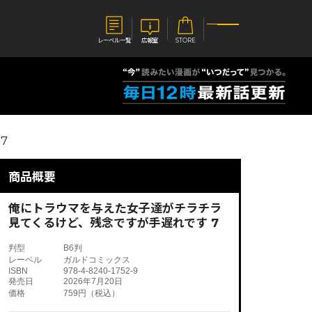
レーベル一覧
広報室
STORE
S
企業
7
E
会社概要
報室
採用情報
アクセス
商品概要
オーバーラップホールディングス
ベルス
コミックガルド
お問い合わせはこちら
俺にトラウマを与えた女子達がチラチラ
見てくるけど、残念ですが手遅れです 7
判型
B6判
レーベル
ガルドコミックス
ISBN
978-4-8240-1752-9
コミックエッセイ
発売日
2026年7月20日
価格
759円（税込）