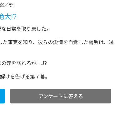
案／緜
大!?
穏な日常を取り戻した。
した事実を知り、彼らの愛情を自覚した雪兎は、過
元を訪れるが……!?
雪解けを告げる第７幕。
アンケートに答える