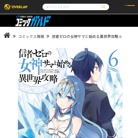
コミック
ライトノベル
コミックガルド
文庫
コミッククリエ
ノベルス
コミックス情報
信者ゼロの女神サマと始める異世界攻略 6
LiQulle
ノベルスf
ラブパルフェ
ロサージュノベルス
その他
通販・NEWS
コミックエッセイ
OVERLAP STORE
ポケットモンスター
オーバーラップ広報室
アニメ
ゲーム
企業
会社概要
オーバーラップ文庫
オーバーラップノベルス
採用情報
アクセス
オーバーラップホールディングス
お問い合わせはこちら
オーバーラップノベルスf
ロサージュノベルス
コミックガルド
コミッククリエ