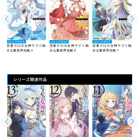
コミックガルド
コミックガルド
コミックガルド
始
信者ゼロの女神サマと始
信者ゼロの女神サマと始
信者ゼロの女神サマと始
める異世界攻略 9
める異世界攻略 8
める異世界攻略 7
シリーズ関連作品