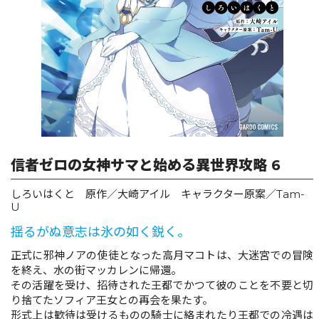
リキューレ
コミックパルフェ
コミックエッセイ
閉じる
信者ゼロの女神サマと始める異世界攻略 6
しろいはくと 原作／大崎アイル キャラクター原案／Tam-
U
揺るがぬ意志は氷の如く鋭く。
正式に邪神ノアの使徒となった高月マコトは、大迷宮での冒険
を終え、水の街マッカレンに帰還。
その活躍を受け、招待された王都でかつて彼のことを不要と切
り捨てたソフィア王女との再会を果たす。
形式上は歓待は受けるものの騎士に絡まれたり王都での冷遇は