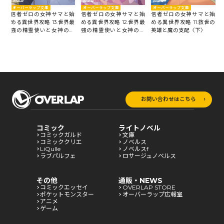
オーバーラップ文庫
オーバーラップ文庫
オーバーラップ文庫
信者ゼロの女神サマと始
信者ゼロの女神サマと始
始
信者ゼロの女神サマと始
める異世界攻略 13.世界最
める異世界攻略 11.救世の
最
める異世界攻略 12.世界最
強の精霊使いと女神の願
英雄と魔の支配〈下〉
願
強の精霊使いと女神の願
い〈中〉
い＜上＞
お問い合わせはこちら
コミック
ライトノベル
コミックガルド
文庫
コミッククリエ
ノベルス
LiQulle
ノベルスf
ラブパルフェ
ロサージュノベルス
その他
通販・NEWS
コミックエッセイ
OVERLAP STORE
ポケットモンスター
オーバーラップ広報室
アニメ
ゲーム