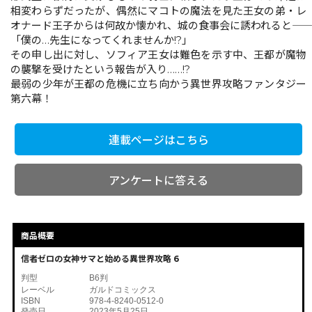
相変わらずだったが、偶然にマコトの魔法を見た王女の弟・レ
オナード王子からは何故か懐かれ、城の食事会に誘われると――
「僕の…先生になってくれませんか!?」
その申し出に対し、ソフィア王女は難色を示す中、王都が魔物
の襲撃を受けたという報告が入り……!?
最弱の少年が王都の危機に立ち向かう異世界攻略ファンタジー
第六幕！
連載ページはこちら
アンケートに答える
商品概要
信者ゼロの女神サマと始める異世界攻略 6
判型
B6判
レーベル
ガルドコミックス
ISBN
978-4-8240-0512-0
発売日
2023年5月25日