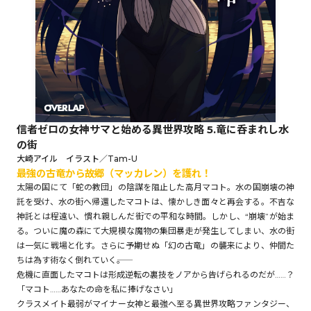
ロサージュノベルス
コミックガルド
信者ゼロの女神サマと始める異世界攻略 5.竜に呑まれし水
の街
コミッククリエ
大崎アイル イラスト／Tam-U
最強の古竜から――故郷（マッカレン）を護れ！
太陽の国にて「蛇の教団」の陰謀を阻止した高月マコト。水の国崩壊の神
託を受け、水の街へ帰還したマコトは、懐かしき面々と再会する。不吉な
神託とは程遠い、慣れ親しんだ街での平和な時間。しかし、“崩壊”が始ま
リキューレ
る。ついに魔の森にて大規模な魔物の集団暴走が発生してしまい、水の街
は一気に戦場と化す。さらに予期せぬ「幻の古竜」の襲来により、仲間た
ちは為す術なく倒れていく――。
危機に直面したマコトは形成逆転の裏技をノアから告げられるのだが……？
「マコト……あなたの命を私に捧げなさい」
コミックパルフェ
クラスメイト最弱がマイナー女神と最強へ至る異世界攻略ファンタジー、