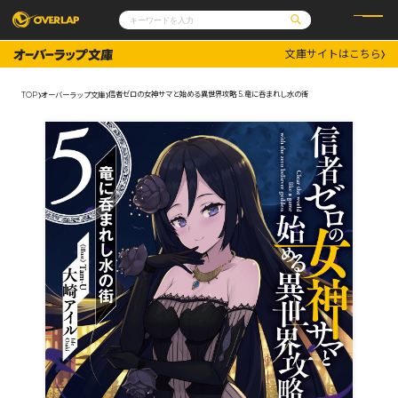
文庫サイトはこちら
コミック
ライトノベル
コミックガルド
文庫
信者ゼロの女神サマと始める異世界攻略 5.竜に呑まれし水の街
TOP
オーバーラップ文庫
コミッククリエ
ノベルス
LiQulle
ノベルスf
ラブパルフェ
ロサージュノベルス
その他
通販・NEWS
コミックエッセイ
OVERLAP STORE
ポケットモンスター
オーバーラップ広報室
アニメ
ゲーム
企業
会社概要
オーバーラップ文庫
採用情報
アクセス
オーバーラップホールディングス
お問い合わせはこちら
オーバーラップノベルス
オーバーラップノベルスf