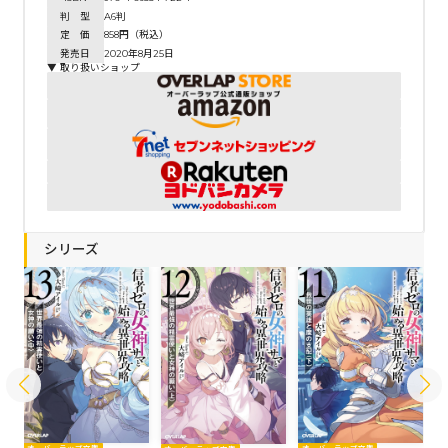
判 型
A6判
定 価
858円（税込）
発売日
2020年8月25日
▼ 取り扱いショップ
シリーズ