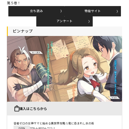
第５巻！
立ち読み
特設サイト
コミックエッセイ
アンケート
閉じる
ピンナップ
購入はこちらから
信者ゼロの女神サマと始める異世界攻略 5.竜に呑まれし水の街
ISBN
978-4-86554-722-1