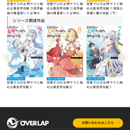
オーバーラップ文庫
オーバーラップ文庫
オ
オーバーラップ文庫
信者ゼロの女神サマと始
信者ゼロの女神サマと始
信
始
信者ゼロの女神サマと始
める異世界攻略 13.世界最
める異世界攻略 11.救世の
め
界最
める異世界攻略 12.世界最
強の精霊使いと女神の願
英雄と魔の支配〈下〉
英
願
強の精霊使いと女神の願
い〈中〉
い＜上＞
シリーズ関連作品
コミックガルド
コミックガルド
コミックガルド
コ
始
信者ゼロの女神サマと始
信者ゼロの女神サマと始
信者ゼロの女神サマと始
信
める異世界攻略 9
める異世界攻略 8
める異世界攻略 7
め
お問い合わせはこちら