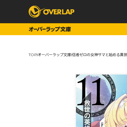
コミック
ライトノベ
TOP
オーバーラップ文庫
信者ゼロの女神サマと始める異世界
コミックガルド
文庫
コミッククリエ
ノベルス
LiQulle
ノベルスf
ラブパルフェ
ロサージュノベル
オーバーラップ文庫
オーバ
コミッククリエ