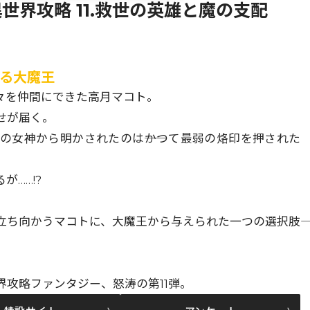
界攻略 11.救世の英雄と魔の支配
べる大魔王
々を仲間にできた高月マコト。
せが届く。
の女神から明かされたのは――かつて最弱の烙印を押された
……!?
ち向かうマコトに、大魔王から与えられた一つの選択肢――
」
攻略ファンタジー、怒涛の第11弾。