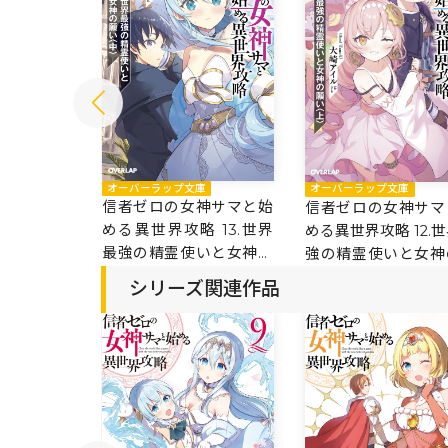
オーバーラップ文庫
庫
オーバーラップ文庫
信者ゼロの女神サマと始
神サマと始
信者ゼロの女神サマ
める異世界攻略 13.世界
 14.世界
める異世界攻略 12.
最強の精霊使いと女神の
いと女神の
強の精霊使いと女神
願い〈中〉
い＜上＞
シリーズ関連作品