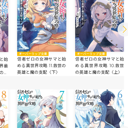
オーバーラップ文庫
オーバーラップ文庫
信者ゼロの女神サマと始
信者ゼロの女神サマと始
と始
める異世界攻略 11.救世の
める異世界攻略 10.救世
世界最
英雄と魔の支配〈下〉
の英雄と魔の支配〈上〉
の願