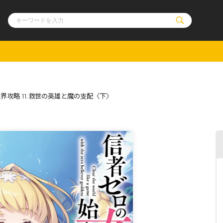
ル
その他
通販・NEW
攻略 11.救世の英雄と魔の支配〈下〉
コミックエッセイ
OVERLAP STOR
ポケットモンスター
オーバーラップ広
アニメ
ス
ゲーム
ーラップノベルス
オーバーラップノベルスf
ロサージュノ
リキューレ
コミックパルフェ