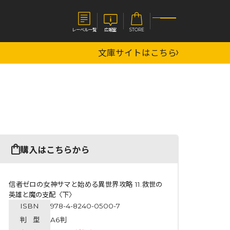
レーベル一覧
広報室
STORE
文庫サイトはこちら
S
企業
E
会社概要
報室
採用情報
アクセス
オーバーラップホールディングス
ベルス
コミックガルド
購入はこちらから
お問い合わせはこちら
信者ゼロの女神サマと始める異世界攻略 11.救世の
英雄と魔の支配〈下〉
ISBN
978-4-8240-0500-7
コミックエッセイ
判 型
A6判