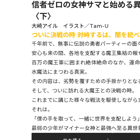
信者ゼロの女神サマと始める異世
〈下〉
大崎アイル イラスト／Tam-U
ついに決戦の時―― 対峙するは、闇を統
千年前で、無事に伝説の勇者パーティーの面
安心も束の間、各地を支配する魔王集結の報
百万の魔王軍に囲まれ絶体絶命のなか、運命
水魔法にまつわる真実。
その内容は、劣勢を覆すための手掛かりとなるが
そして、ついに訪れる大魔王との決戦の時。
これまでに講じた様々な戦法を駆使しながら立
それは。
「僕の手を取って、一緒に世界を支配しよう
最弱の少年がマイナー女神と最強へ至る異世界