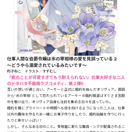
ロサージュノベルス
コミックガルド
仕事人間な伯爵令嬢は氷の宰相様の愛を見誤っている 2
～どうやら溺愛されているみたいです～
コミッククリエ
杓子ねこ イラスト／すずむし
「君のことが可愛すぎてもう耐えられない」仕事大好きな二人
のドタバタ不器用ラブコメディ、第２弾!!
互いの想いが通じ合い、アーサーと正式に婚約を結んだオリヴィア。周囲
リキューレ
から“氷の宰相”として恐れられているアーサーの婚約報道はすぐさま宮殿
中を駆け巡り、オリヴィア自身も注目を集める日々を送っていた。
婚約を機にプライベートの時間へも目を向けるようになった二人は、仕事
以外の趣味を作るため一緒にお菓子作りをしたり、婚約指輪を作りに行っ
たりと幸せいっぱい！
コミックパルフェ
しかし、そんなある日のこと。宰相室に新たな職員・シグが配属されるこ