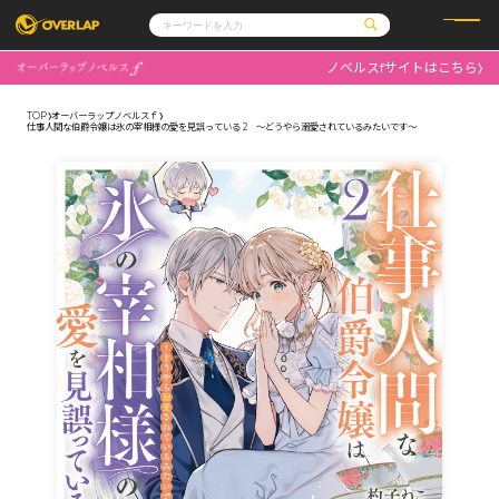
ノベルスfサイトはこちら
コミック
ライトノベル
コミックガルド
文庫
TOP
オーバーラップノベルスｆ
コミッククリエ
ノベルス
仕事人間な伯爵令嬢は氷の宰相様の愛を見誤っている 2 ～どうやら溺愛されているみたいです～
LiQulle
ノベルスf
ラブパルフェ
ロサージュノベルス
その他
通販・NEWS
コミックエッセイ
OVERLAP STORE
ポケットモンスター
オーバーラップ広報室
アニメ
ゲーム
企業
会社概要
オーバーラップ文庫
採用情報
アクセス
オーバーラップホールディングス
お問い合わせはこちら
オーバーラップノベルス
オーバーラップノベルスf