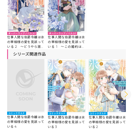
オーバーラップノベルスf
オーバーラップノベルスf
仕事人間な伯爵令嬢は氷
仕事人間な伯爵令嬢は氷
の宰相様の愛を見誤って
の宰相様の愛を見誤って
いる 2 ～どうやら溺愛
いる 1 ～この婚約は偽
されているみたいです～
装、ですよね？～
シリーズ関連作品
コミックガルド
コミックガルド
コミックガルド
コ
仕事人間な伯爵令嬢は氷
仕事人間な伯爵令嬢は氷
仕事人間な伯爵令嬢は氷
仕
の宰相様の愛を見誤って
の宰相様の愛を見誤って
の宰相様の愛を見誤って
の
いる 4
いる 3
いる 2
い