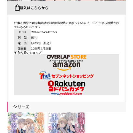
購入はこちらから
仕事人間な伯爵令嬢は氷の宰相様の愛を見誤っている 2 ～どうやら溺愛され
ているみたいです～
ISBN
978-4-8240-1262-3
判 型
B6判
定 価
1,430円（税込）
発売日
2025年7月25日
▼ 取り扱いショップ
シリーズ