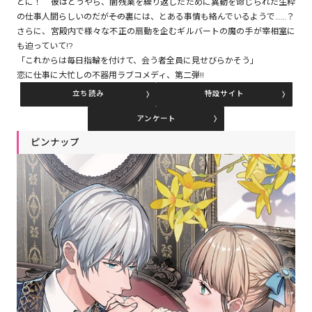
とに！ 彼はどうやら、闇残業を繰り返したために異動を命じられた生粋
の仕事人間らしいのだが――その裏には、とある事情も絡んでいるようで……？
さらに、宮殿内で様々な不正の扇動を企むギルバートの魔の手が宰相室に
コミックエッセイ
も迫っていて!?
「これからは毎日指輪を付けて、会う者全員に見せびらかそう」
閉じる
恋に仕事に大忙しの不器用ラブコメディ、第二弾!!
立ち読み
特設サイト
アンケート
ピンナップ