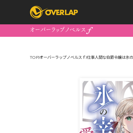
コミック
ライトノベ
TOP
オーバーラップノベルスｆ
仕事人間な伯爵令嬢は氷の
コミックガルド
文庫
コミッククリエ
ノベルス
LiQulle
ノベルスf
ラブパルフェ
ロサージュノベル
オーバーラップ文庫
オーバ
コミッククリエ