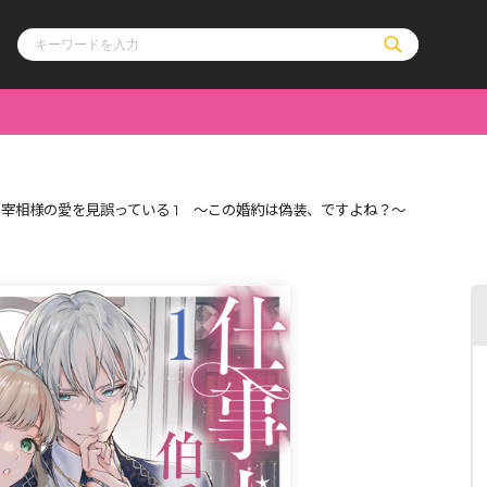
ル
その他
通販・NEW
宰相様の愛を見誤っている 1 ～この婚約は偽装、ですよね？～
コミックエッセイ
OVERLAP STOR
ポケットモンスター
オーバーラップ広
アニメ
ス
ゲーム
ーラップノベルス
オーバーラップノベルスf
ロサージュノ
リキューレ
コミックパルフェ