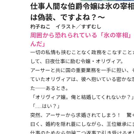
仕事人間な伯爵令嬢は氷の宰相
は偽装、ですよね？～
杓子ねこ イラスト／すずむし
周囲から恐れられている「氷の宰相」
んだ」
一切の私情も挟むことなく政務をこなすこと
して、日夜仕事に励む令嬢・オリヴィア。
アーサーと共に国の重要業務を一手に担い、
ていたオリヴィアは、彼へ抱いている密かな
た──あるとき。
「オリヴィア嬢。俺と結婚してくれないか？
「……はい？」
突然、アーサーから求婚されてしまう！ 驚
曰く、婚約を隠れ蓑にしながら、王位継承に
仕事のためなら勿論二つ返事で引き受けるオ