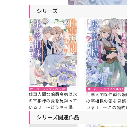
シリーズ
オーバーラップノベルスf
オーバーラップノベルスf
仕事人間な伯爵令嬢は氷
仕事人間な伯爵令嬢
の宰相様の愛を見誤って
の宰相様の愛を見誤
いる 2 ～どうやら溺愛
いる 1 ～この婚約
されているみたいです～
装、ですよね？～
シリーズ関連作品