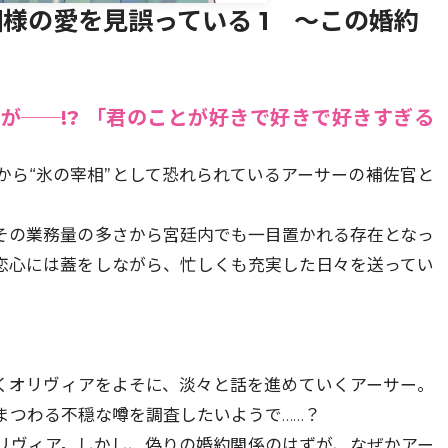
様の愛を見誤っている 1 ～この婚約
が──!? 「君のことが好きで好きで好きすぎる
から“氷の宰相”として恐れられているアーサーの補佐官と
その業務量の多さから宮廷内でも一目置かれる存在となっ
恋心には蓋をしながら、忙しくも充実した日々を送ってい
」
くオリヴィアをよそに、淡々と話を進めていくアーサー。
まつわる不穏な噂を調査したいようで……？
リヴィア。しかし、偽りの婚約関係のはずが、なぜかアー