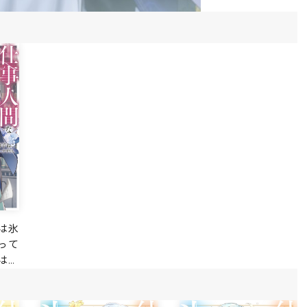
は氷
って
は偽