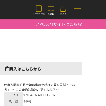
レーベル一覧
広報室
STORE
ノベルスfサイトはこちら
S
企業
E
会社概要
報室
採用情報
アクセス
オーバーラップホールディングス
ベルス
コミックガルド
購入はこちらから
お問い合わせはこちら
仕事人間な伯爵令嬢は氷の宰相様の愛を見誤ってい
る 1 ～この婚約は偽装、ですよね？～
ISBN
978-4-8240-0859-6
コミックエッセイ
判 型
B6判