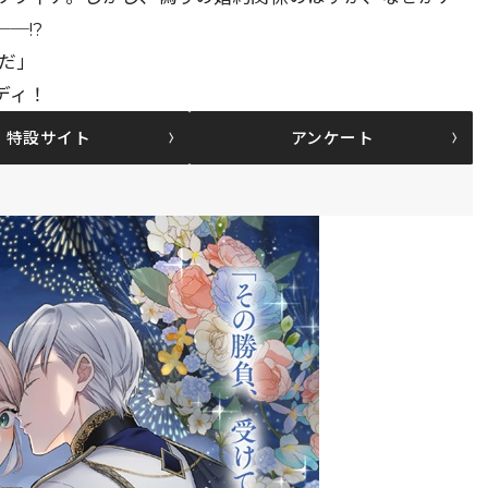
─!?
だ」
ディ！
特設サイト
アンケート