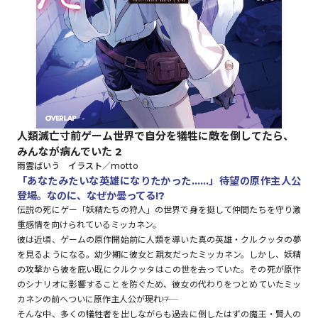
ロサージュノベルス
コミックガルド
人類滅亡寸前ゲーム世界で自分を犠牲に敵を倒してたら、
みんなが病んでいた 2
コミッククリエ
雨雲ばいう イラスト／motto
「あなたみたいな英雄になりたかった……」待望の原作主人公
登場。なのに、なぜか曇ってる!?
伝説の死にゲー「妖精たちの狩人」の世界で身を挺して仲間たちを守り激
重感情を向けられているミッカネン。
リキューレ
彼は近頃、ゲームの原作開始前に人類を導いた真の英雄・クルクッタの夢
を見るようになる。幼少期に彼女と親友だったミッカネン。しかし、妖精
の攻撃から彼を庇い既にクルクッタはこの世を去っていた。その死が原作
のシナリオに影響することを防ぐため、彼女の代わりをつとめていたミッ
コミックパルフェ
カネンの前へついに原作主人公が現れ――!?
そんな中、多くの犠牲者を出しながらも過去に倒したはずの魔王・賢人の