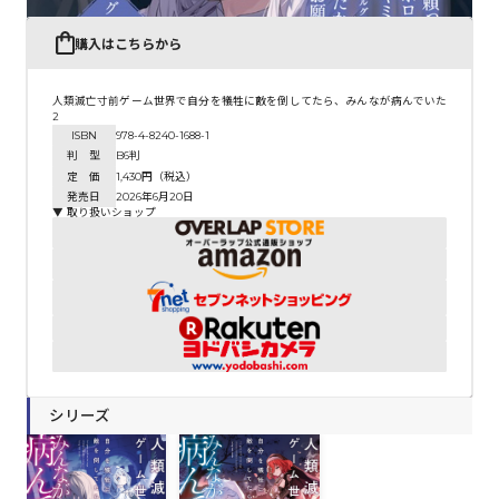
購入はこちらから
人類滅亡寸前ゲーム世界で自分を犠牲に敵を倒してたら、みんなが病んでいた
2
ISBN
978-4-8240-1688-1
判 型
B6判
定 価
1,430円（税込）
発売日
2026年6月20日
▼ 取り扱いショップ
シリーズ