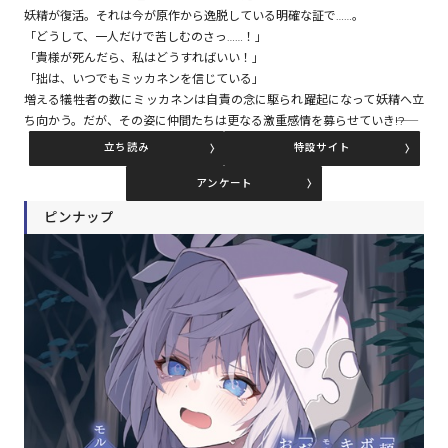
妖精が復活。それは今が原作から逸脱している明確な証で……。
「どうして、一人だけで苦しむのさっ……！」
「貴様が死んだら、私はどうすればいい！」
コミックエッセイ
「拙は、いつでもミッカネンを信じている」
増える犠牲者の数にミッカネンは自責の念に駆られ躍起になって妖精へ立
閉じる
ち向かう。だが、その姿に仲間たちは更なる激重感情を募らせていき――!?
立ち読み
特設サイト
アンケート
ピンナップ