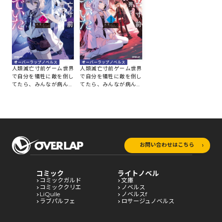
オーバーラップノベルス
オーバーラップノベルス
人類滅亡寸前ゲーム世界
人類滅亡寸前ゲーム世界
で自分を犠牲に敵を倒し
で自分を犠牲に敵を倒し
てたら、みんなが病んで
てたら、みんなが病んで
いた 2
いた 1
お問い合わせはこちら
コミック
ライトノベル
コミックガルド
文庫
コミッククリエ
ノベルス
LiQulle
ノベルスf
ラブパルフェ
ロサージュノベルス