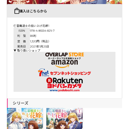
購入はこちらから
亡霊魔道士の拾い上げ花嫁1
ISBN
978-4-86554-829-7
判 型
B6判
定 価
1,320円（税込）
発売日
2021年1月25日
▼ 取り扱いショップ
シリーズ