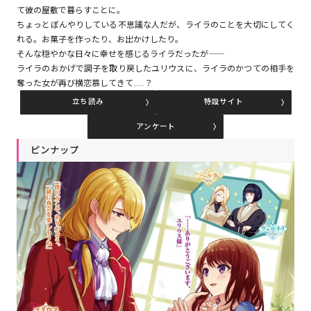
て彼の屋敷で暮らすことに。
ちょっとぼんやりしている不思議な人だが、ライラのことを大切にしてく
れる。お菓子を作ったり、お出かけしたり。
コミックエッセイ
そんな穏やかな日々に幸せを感じるライラだったが――
ライラのおかげで調子を取り戻したユリウスに、ライラのかつての相手を
閉じる
奪った女が再び横恋慕してきて……？
立ち読み
特設サイト
アンケート
ピンナップ