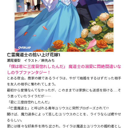
ロサージュノベルス
コミックガルド
亡霊魔道士の拾い上げ花嫁1
瀬尾優梨 イラスト／麻先みち
コミッククリエ
「僕は君に三度目惚れしたんだ」 魔道士の溺愛に悶絶間違いな
しのラブファンタジー！
とある夜会。商家の娘であるライラは、やがて結婚をするはずだった相手
を友人の相手に奪われてしまう。
最初から愛情なんてなかったが、このままでは家族にも迷惑を掛ける……そ
リキューレ
う思っていたライラだが――
「君に三度目惚れしたんだ」
――「亡霊魔道士」と呼ばれる青年ユリウスに突然プロポーズされて!?
聞けば、魔力過多によって苦しむユリウスのことを、ライラならば癒やせ
コミックパルフェ
るらしい。
更には様々な好条件を持ち出され、ライラは魔道士ユリウスの婚約者とし