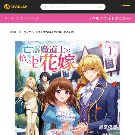
ノベルスfサイトはこちら
コミック
ライトノベル
コミックガルド
文庫
亡霊魔道士の拾い上げ花嫁1
TOP
オーバーラップノベルスｆ
コミッククリエ
ノベルス
LiQulle
ノベルスf
ラブパルフェ
ロサージュノベルス
その他
通販・NEWS
コミックエッセイ
OVERLAP STORE
ポケットモンスター
オーバーラップ広報室
アニメ
ゲーム
企業
会社概要
オーバーラップ文庫
採用情報
アクセス
オーバーラップホールディングス
お問い合わせはこちら
オーバーラップノベルス
オーバーラップノベルスf