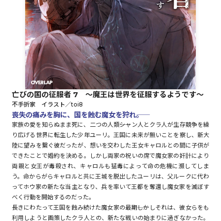
ロサージュノベルス
コミックガルド
亡びの国の征服者 7 ～魔王は世界を征服するようです～
不手折家 イラスト／toi8
コミッククリエ
喪失の痛みを胸に、国を蝕む魔女を狩れ――。
家族の愛を知らぬまま死に、二つの人類――シャン人とクラ人が生存競争を繰
り広げる世界に転生した少年ユーリ。王国に未来が無いことを察し、新大
陸に望みを繋ぐ彼だったが、想いを交わした王女キャロルとの間に子供が
できたことで婚約を決める。しかし両家の祝いの席で魔女家の奸計により
リキューレ
両親と女王が毒殺され、キャロルも猛毒によって命の危機に瀕してしま
う。命からがらキャロルと共に王城を脱出したユーリは、父ルークに代わ
ってホウ家の新たな当主となり、兵を率いて王都を奪還し魔女家を滅ぼす
べく行動を開始するのだった。
コミックパルフェ
長きにわたって王国を蝕み続けた魔女家の最期――しかしそれは、彼女らをも
利用しようと画策したクラ人との、新たな戦いの始まりに過ぎなかった。