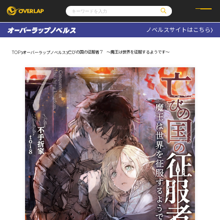
ノベルスサイトはこちら
コミック
ライトノベル
コミックガルド
文庫
亡びの国の征服者 7 ～魔王は世界を征服するようです～
TOP
オーバーラップノベルス
コミッククリエ
ノベルス
LiQulle
ノベルスf
ラブパルフェ
ロサージュノベルス
その他
通販・NEWS
コミックエッセイ
OVERLAP STORE
ポケットモンスター
オーバーラップ広報室
アニメ
ゲーム
企業
会社概要
オーバーラップ文庫
採用情報
アクセス
オーバーラップホールディングス
お問い合わせはこちら
オーバーラップノベルス
オーバーラップノベルスf