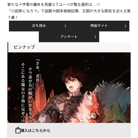
新たな十字軍の襲来を見据えてユーリが取る選択は……!?
「小説家になろう」で話題の超本格戦記譚、王国が大きな節目を迎える第
７幕！
コミックエッセイ
立ち読み
特設サイト
閉じる
アンケート
ピンナップ
購入はこちらから