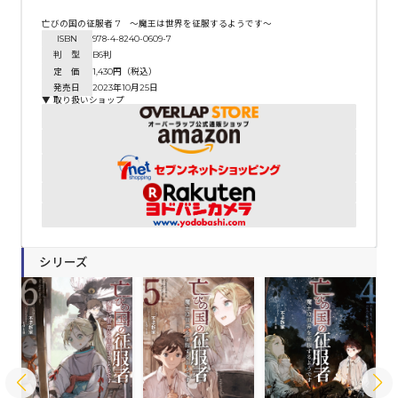
亡びの国の征服者 7 ～魔王は世界を征服するようです～
ISBN
978-4-8240-0609-7
判 型
B6判
定 価
1,430円（税込）
発売日
2023年10月25日
▼ 取り扱いショップ
シリーズ