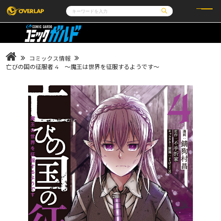
コミック
ライトノベル
コミックガルド
文庫
コミッククリエ
ノベルス
コミックス情報
LiQulle
ノベルスf
ラブパルフェ
ロサージュノベルス
亡びの国の征服者 4 ～魔王は世界を征服するようです～
その他
通販・NEWS
コミックエッセイ
OVERLAP STORE
ポケットモンスター
オーバーラップ広報室
アニメ
ゲーム
企業
会社概要
オーバーラップ文庫
採用情報
アクセス
オーバーラップホールディングス
お問い合わせはこちら
オーバーラップノベルス
オーバーラップノベルスf