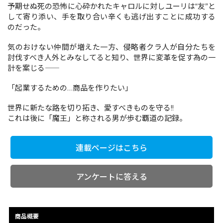
予期せぬ死の恐怖に心砕かれたキャロルに対しユーリは“友”と
して寄り添い、手を取り合い辛くも逃げ出すことに成功する
のだった。
コミックエッセイ
気のおけない仲間が増えた一方、侵略者クラ人が自分たちを
閉じる
討伐すべき人外とみなしてると知り、世界に変革を促す為の一
計を案じる――
「起業するための…商品を作りたい」
世界に新たな路を切り拓き、愛すべきものを守る!!
これは後に「魔王」と称される男が歩む覇道の記録。
連載ページはこちら
アンケートに答える
商品概要