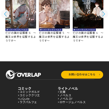
オーバーラップノベルス
オーバーラップノベルス
オーバーラップノベルス
～
亡びの国の征服者 6 ～
亡びの国の征服者 5 ～
亡びの国の征服者 4 ～
亡
よ
魔王は世界を征服するよ
魔王は世界を征服するよ
魔王は世界を征服するよ
うです～
うです～
うです～
う
お問い合わせはこちら
コミック
ライトノベル
コミックガルド
文庫
コミッククリエ
ノベルス
LiQulle
ノベルスf
ラブパルフェ
ロサージュノベルス