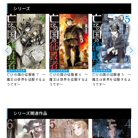
シリーズ
コミックガルド
コミックガルド
コミックガルド
～
亡びの国の征服者 7 ～
亡びの国の征服者 6 ～
亡びの国の征服者 5 ～
亡
よ
魔王は世界を征服するよ
魔王は世界を征服するよ
魔王は世界を征服するよ
うです～
うです～
うです～
う
シリーズ関連作品