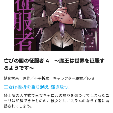
ロサージュノベルス
コミックガルド
コミッククリエ
亡びの国の征服者 4 ～魔王は世界を征服す
るようです～
錆狗村昌 原作／不手折家 キャラクター原案／toi8
リキューレ
王女は挫折を乗り越え 輝き放つ。
騎士院の入学式で王女キャロルの誇りを傷つけてしまったユ
ーリは和解できたものの、彼女と共にスラムのならず者に誘
コミックパルフェ
拐されてしまう。